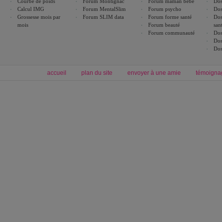
Courbe de poids
Forum Montignac
Forum maman bébé
Dos
Calcul IMG
Forum MentalSlim
Forum psycho
Dos
Grossesse mois par
Forum SLIM data
Forum forme santé
Dos
mois
Forum beauté
san
Forum communauté
Dos
Dos
Dos
accueil
plan du site
envoyer à une amie
témoigna
Forum minceur
Forum cuisine
Commencer un régime
boissons, vins et cocktails
Alimentation équilibrée et nutrition
astuces et bons plans
Minceur
Recette cuisine
exercices physiques
recette facile
produits minceur
Recette poulet
Tags
:
ventre plat
|
maigrir des fesses
|
abdominaux
|
régime américain
|
régime mayo
|
Découvrez aussi
:
exercices abdominaux
|
recette wok
|
ANXA Partenaires
:
Recette
de cuisine |
Recette cuisine
|