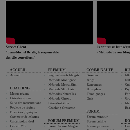
Service Client
ils ont réussi leur rég
"Jean-Michel Berille, le responsable
- Méthode Savoir Maig
des télé-conseillers."
ACCUEIL
PREMIUM
COMMUNAUTÉ
RU
Accueil
Régime Savoir Maigrir
Groupes
Min
Méthode Montignac
Blogs
Nut
Méthode MentalSlim
Rencontres
Cui
COACHING
Méthode Slim Data
Bons plans
Psy
Menus régime
Méthodes Naturelles
Témoignages
For
Liste de courses
Méthode Chrono-
Quiz
Gro
Suivi des mensurations
Géno-Nutrition
Ma
Réglette de régime
Coaching Grossesse
Bea
FORUM
Exercices physiques
Compteur de calories
Forum minceur
FORUM PREMIUM
DO
Calcul poids idéal
Forum cuisine
Calcul IMC
Forum Savoir Maigrir
Forum grossesse
Dos