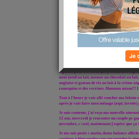
Moi ça va WE tranquille, hier matin nous somm
l'aprèm on est allé chercher les lunettes de not
bleues parce que la monture qu'on a choisi n'ét
ses lunettes assez vite, l'opticienne nous a m
choisi par rapport à la forme des verres du cou
d'être rose, on devrait avoir la bonne monture 
au début elle essayait de les retiré, puis au fu
essayait de nous teser en voulant les enlever, 
garde!!! Ca fait trop bizarre de la voir avec ses
pas habitué!!! LOL
Je 
Sinon aujourd'hui mon chéri tavaille cet aprèm
et moi j'ai passé ma journée dans ma cuisine, j
légumes pour ti loulou, que j'ai mis au congèle,
nous (oeuf au lait, mousse au chocolait au lai
anglaise et gateau de riz au lait à la crème ang
ramequins et des verrines. Hummm miam!!!
Tout à l'heure je vais allé coucher ma lolotte e
après je vais faire mon ménage (aspi, lavette) 
Je suis contente, j'ai reçu ma nouvelle attesta
12 ans, mercredi je rencontre un couple pr gard
novembre, c cool, maintenant j'espère que ça 
Je me suis pesée c matin, dame balance affichait
continue à bien perdre sans me prendre la tête