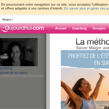
En poursuivant votre navigation sur ce site, vous acceptez l'utilisati
et offres adaptés à vos centres d'intérêt.
En savoir plus et gérer ces 
Bonjour !
Accueil
Coaching
Groupes
Accueil
>
espaces
>
EMA29
> Des news e
Blog de EMA29
aide blog
Des news en rapide
profil
blog
ajouter de vos amies
publié le 02/08/2009 à 20:12
Kikou les cop's,
J'espère que vous allez bien et que vous avez