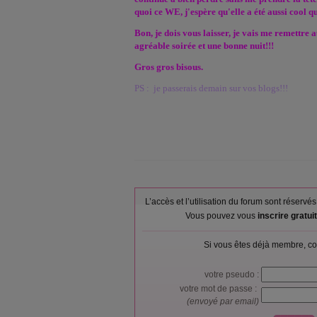
quoi ce WE, j'espère qu'elle a été aussi cool 
Bon, je dois vous laisser, je vais me remettre 
agréable soirée et une bonne nuit!!!
Gros gros bisous.
PS : je passerais demain sur vos blogs!!!
L’accès et l’utilisation du forum sont réser
Vous pouvez vous
inscrire gratu
Si vous êtes déjà membre, co
votre pseudo :
votre mot de passe :
(envoyé par email)