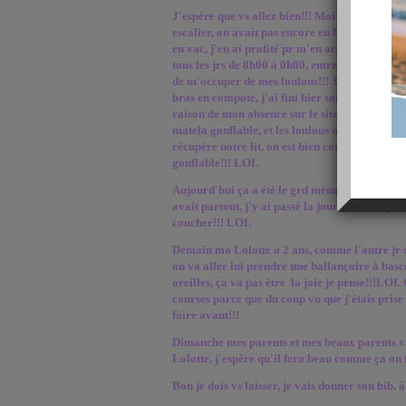
J'espère que vs allez bien!!! Moi je suis HS, l
escalier, on avait pas encore eu le tps de le f
en vac, j'en ai profité pr m'en occuper, je vs ra
tous les jrs de 8h00 à 0h00, entre couper de peti
de m'occuper de mes loulous!!! 3 ponçages + 3 c
bras en compote, j'ai fini hier soir vers 23h30,
raison de mon absence sur le site!!! Du coup on
matela gonflable, et les loulous ont dormi dan
récupère notre lit, on est bien content parce q
gonflable!!! LOL
Aujourd'hui ça a été le grd ménage, bonjour l
avait partout, j'y ai passé la journée!!! Là j'a
coucher!!! LOL
Demain ma Lolotte a 2 ans, comme l'autre jr o
on va aller lui prendre une ballançoire à bascul
oreilles, ça va pas être la joie je pense!!!LOL 
courses parce que du coup vu que j'étais prise 
faire avant!!!
Dimanche mes parents et mes beaux parents v
Lolotte, j'espère qu'il fera beau comme ça on
Bon je dois vs laisser, je vais donner son bib. à 