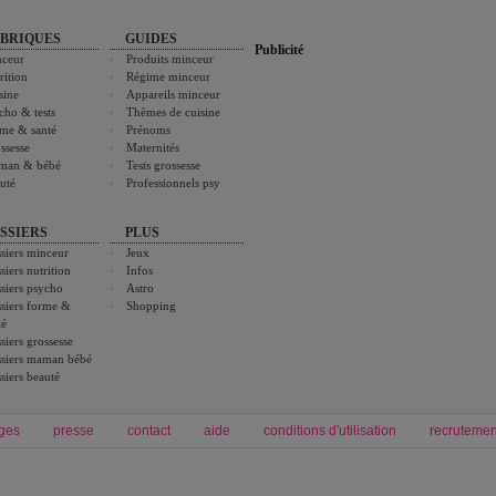
BRIQUES
GUIDES
Publicité
ceur
Produits minceur
rition
Régime minceur
sine
Appareils minceur
cho & tests
Thèmes de cuisine
me & santé
Prénoms
ssesse
Maternités
man & bébé
Tests grossesse
uté
Professionnels psy
SSIERS
PLUS
siers minceur
Jeux
siers nutrition
Infos
siers psycho
Astro
siers forme &
Shopping
té
siers grossesse
siers maman bébé
siers beauté
ges
presse
contact
aide
conditions d'utilisation
recrutemen
Forum grossesse et bébé
Forum psychologie
envie de bébé et de devenir maman
développement personnel et spiritua