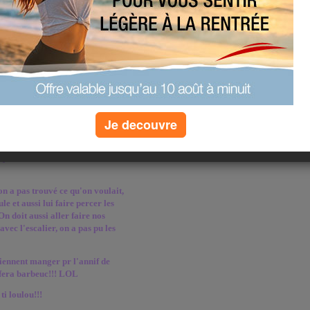
undi j'ai commencé à vitrifier mon
aire, et comme ma grande est parti
conte pas j'en ai bien bavé, j'étais
tes poses pr le repas et juste le tps
ouches de vitrificateur, j'ai les
 j'en pouvais plus!!! Donc voilà la
 a campé dans la salle sur le
s notre chambre, ce soir on
ue pas très confortrable le matelat
Je decouvre
a poussière avec le ponçage y en
i qu'une hâte c d'aller me
n a pas trouvé ce qu'on voulait,
e et aussi lui faire percer les
On doit aussi aller faire nos
avec l'escalier, on a pas pu les
iennent manger pr l'annif de
 fera barbeuc!!! LOL
ti loulou!!!