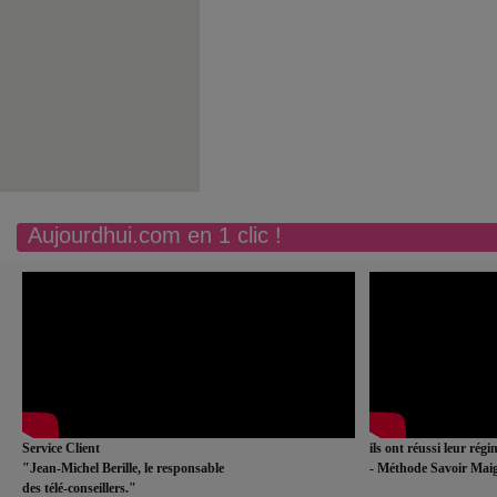
Aujourdhui.com en 1 clic !
Service Client
ils ont réussi leur rég
"Jean-Michel Berille, le responsable
- Méthode Savoir Maig
des télé-conseillers."