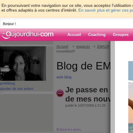
En poursuivant votre navigation sur ce site, vous acceptez l'utilisati
et offres adaptés à vos centres d'intérêt.
En savoir plus et gérer ces 
Bonjour !
Accueil
Coaching
Groupes
Accueil
>
espaces
>
EMA29
> Je passe e
nouvelles!!!
Blog de EMA29
aide blog
profil
blog
Je passe en rapid
ajouter de vos amies
de mes nouvelles!!
publié le 10/07/2009 à 21:26
Kikou les miss,