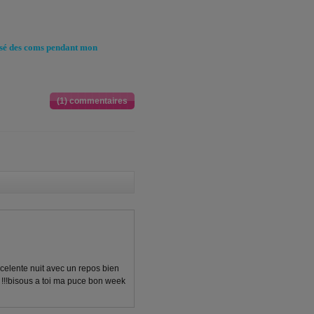
issé des coms pendant mon
(1) commentaires
celente nuit avec un repos bien
s !!!bisous a toi ma puce bon week