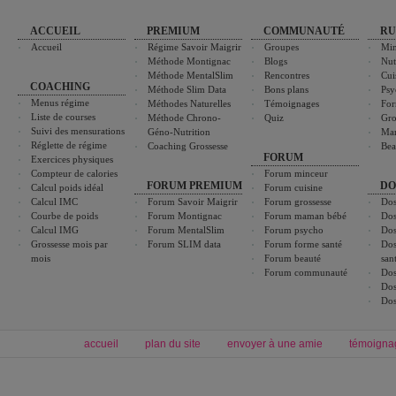
ACCUEIL
PREMIUM
COMMUNAUTÉ
RU
Accueil
Régime Savoir Maigrir
Groupes
Min
Méthode Montignac
Blogs
Nut
Méthode MentalSlim
Rencontres
Cui
COACHING
Méthode Slim Data
Bons plans
Psy
Menus régime
Méthodes Naturelles
Témoignages
For
Liste de courses
Méthode Chrono-
Quiz
Gro
Suivi des mensurations
Géno-Nutrition
Ma
Réglette de régime
Coaching Grossesse
Bea
FORUM
Exercices physiques
Compteur de calories
Forum minceur
FORUM PREMIUM
DO
Calcul poids idéal
Forum cuisine
Calcul IMC
Forum Savoir Maigrir
Forum grossesse
Dos
Courbe de poids
Forum Montignac
Forum maman bébé
Dos
Calcul IMG
Forum MentalSlim
Forum psycho
Dos
Grossesse mois par
Forum SLIM data
Forum forme santé
Dos
mois
Forum beauté
san
Forum communauté
Dos
Dos
Dos
accueil
plan du site
envoyer à une amie
témoigna
Forum minceur
Forum cuisine
Commencer un régime
boissons, vins et cocktails