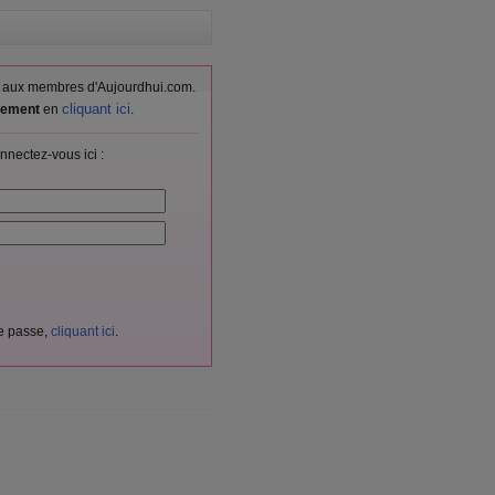
vés aux membres d'Aujourdhui.com.
cliquant ici
itement
en
.
nnectez-vous ici :
de passe,
cliquant ici
.