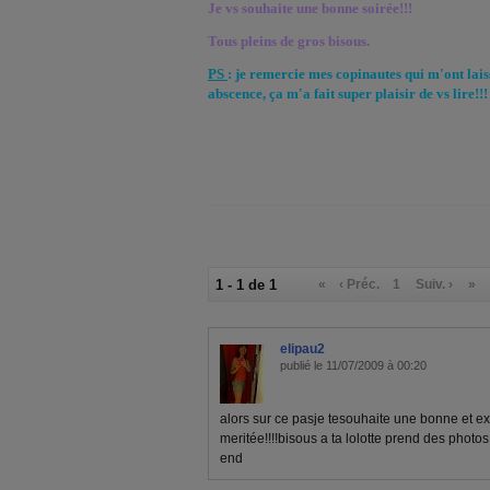
Je vs souhaite une bonne soirée!!!
Tous pleins de gros bisous.
PS
: je remercie mes copinautes qui m'ont la
abscence, ça m'a fait super plaisir de vs lire!!!
1 - 1 de 1
«
‹ Préc.
1
Suiv. ›
»
elipau2
publié le 11/07/2009 à 00:20
alors sur ce pasje tesouhaite une bonne et ex
meritée!!!!bisous a ta lolotte prend des photo
end