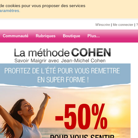
on de cookies pour vous proposer des services
paramètres.
M'inscrire
|
Me connecter
|
?
Communauté
Rubriques
Boutique
Plus...
n rapide vous donner de mes
e vous donner
!
ARCHIVES