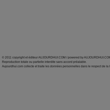
Alimentation équilibrée et nutrition
astuces et bons plans
Minceur
Recette cuisine
exercices physiques
recette facile
produits minceur
Recette poulet
Tags
:
ventre plat
|
maigrir des fesses
|
abdominaux
|
régime américain
|
régime mayo
|
Découvrez aussi
:
exercices abdominaux
|
recette wok
|
ANXA Partenaires
:
Recette
de cuisine |
Recette cuisine
|
© 2011 copyright et éditeur AUJOURDHUI.COM / powered by AUJOURDHUI.CO
Reproduction totale ou partielle interdite sans accord préalable.
Aujourdhui.com collecte et traite les données personnelles dans le respect de la 