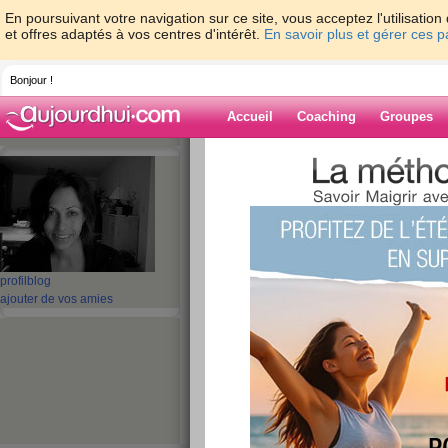
En poursuivant votre navigation sur ce site, vous acceptez l'utilisati
et offres adaptés à vos centres d'intérêt.
En savoir plus et gérer ces 
Bonjour !
Accueil
Coaching
Groupes
Accueil
>
espaces
>
EMA29
> Oh là là, en
Blog de EMA29
aide blog
Oh là là, encore u
profil
blog
ajouter de vos amies
chien!!!! Grrrr
publié le 25/11/2008 à 06:15
Kikou mes copinettes,