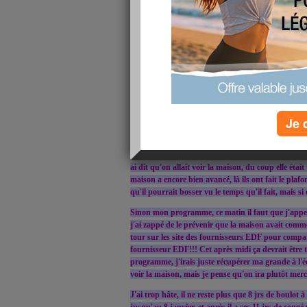
Comment allez vous? Moi ça va!!!
Mon chéri vient de partir au boulot, voilà pourquoi
couchée à 20h00 hier soir, et je peux vous dire que 
LOL J'étais trop naze!!!
Finalement hier matin je n'ai pas fait grand chose, 
midi on avait RDV avec l'électricien, ça y est on a v
n'empêche c pas évident heureusement qu'on avait
pour savoir ou mettre les prises à peu près il faut
des meubles!!! Enfin maintenant c fait, l'électricie
Je 
commencer aujourd'hui mais apparement il avait 
on était pile à l'heure à l'école pour récupérer la gra
garderie, elle était un peu déçu parce qu'elle voulait
ai dit qu'on allait voir la maison, du coup elle éta
maison a encore bien avancé, là ils ont fait le pla
qu'il pourrait bosser vu le temps qu'il fait, mais s
Sinon mon programme, ce matin il faut que j'appell
j'ai zappé de le prévenir que la maison avait commen
tour sur les site des fournisseurs EDF pour compare
fournisseur EDF!!! Cet après midi ça devrait être t
programme, j'irais juste récupérer ma grande à l'é
voir la maison, mais je pense qu'on ira plutôt merc
J'ai trop hâte, il ne reste plus que 8 jrs de boulot à