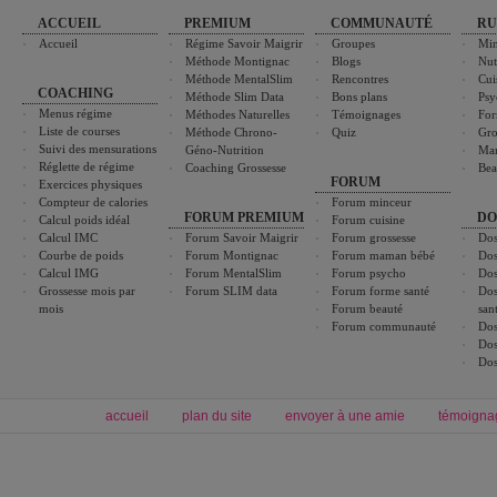
ACCUEIL
PREMIUM
COMMUNAUTÉ
RU
Accueil
Régime Savoir Maigrir
Groupes
Min
Méthode Montignac
Blogs
Nut
Méthode MentalSlim
Rencontres
Cui
COACHING
Méthode Slim Data
Bons plans
Psy
Menus régime
Méthodes Naturelles
Témoignages
For
Liste de courses
Méthode Chrono-
Quiz
Gro
Suivi des mensurations
Géno-Nutrition
Ma
Réglette de régime
Coaching Grossesse
Bea
FORUM
Exercices physiques
Compteur de calories
Forum minceur
FORUM PREMIUM
DO
Calcul poids idéal
Forum cuisine
Calcul IMC
Forum Savoir Maigrir
Forum grossesse
Dos
Courbe de poids
Forum Montignac
Forum maman bébé
Dos
Calcul IMG
Forum MentalSlim
Forum psycho
Dos
Grossesse mois par
Forum SLIM data
Forum forme santé
Dos
mois
Forum beauté
san
Forum communauté
Dos
Dos
Dos
accueil
plan du site
envoyer à une amie
témoigna
Forum minceur
Forum cuisine
Commencer un régime
boissons, vins et cocktails