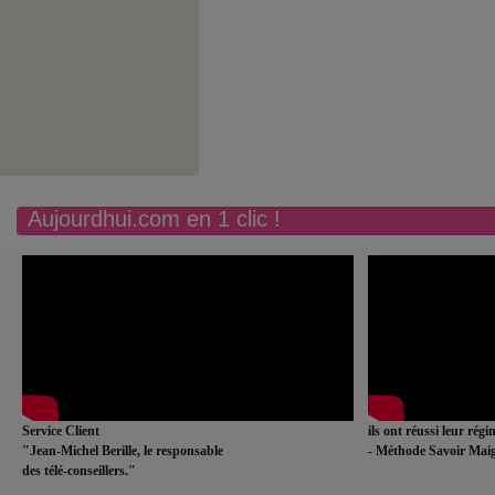
Aujourdhui.com en 1 clic !
Service Client
ils ont réussi leur rég
"Jean-Michel Berille, le responsable
- Méthode Savoir Maig
des télé-conseillers."