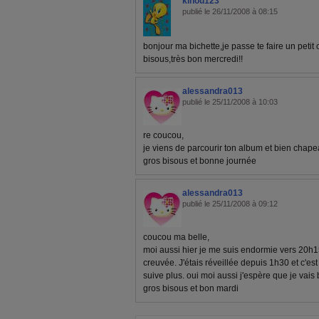
kinou123
publié le 26/11/2008 à 08:15
bonjour ma bichette,je passe te faire un petit
bisous,très bon mercredi!!
alessandra013
publié le 25/11/2008 à 10:03
re coucou,
je viens de parcourir ton album et bien chap
gros bisous et bonne journée
alessandra013
publié le 25/11/2008 à 09:12
coucou ma belle,
moi aussi hier je me suis endormie vers 20h15
creuvée. J'étais réveillée depuis 1h30 et c'es
suive plus. oui moi aussi j'espère que je va
gros bisous et bon mardi