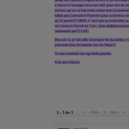
jusqu'au 8 janvier, et après il a ses 11 jrs de congé 
a réussi à s'arranger avec son chef, pour être en va
travaux qu'on va faire nous même dans la maison!
fallait que j'attende le 8 janvier pour accoucher, c
au 11 janvier!!! MDR. C sure que ça serait bien, p
ses vacances il perd ses 3 jrs, mais malheureusem
commande pas!!! LOL.
Bon sur ce, je vais aller m'occuper de ma petite, c 
passerais dans la matinée sur vos blogs!!!
Je vous souhaite une agréable journée.
Gros gros bisous.
1 - 3 de 3
«
‹ Préc.
1
Suiv. ›
»