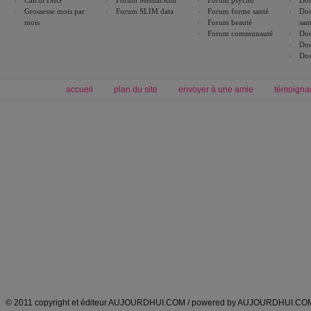
Calcul IMG
Forum MentalSlim
Forum psycho
Dos
Grossesse mois par
Forum SLIM data
Forum forme santé
Dos
mois
Forum beauté
san
Forum communauté
Dos
Dos
Dos
accueil
plan du site
envoyer à une amie
témoigna
Forum minceur
Forum cuisine
Commencer un régime
boissons, vins et cocktails
Alimentation équilibrée et nutrition
astuces et bons plans
Minceur
Recette cuisine
exercices physiques
recette facile
produits minceur
Recette poulet
Tags
:
ventre plat
|
maigrir des fesses
|
abdominaux
|
régime américain
|
régime mayo
|
Découvrez aussi
:
exercices abdominaux
|
recette wok
|
ANXA Partenaires
:
Recette
de cuisine |
Recette cuisine
|
© 2011 copyright et éditeur AUJOURDHUI.COM / powered by AUJOURDHUI.CO