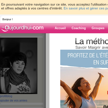
En poursuivant votre navigation sur ce site, vous acceptez l'utilisati
et offres adaptés à vos centres d'intérêt.
En savoir plus et gérer ces 
Bonjour !
Accueil
Coaching
Groupes
Accueil
>
espaces
>
Dame-Polgara
> Les 
Blog de Dame-P
aide blog
Les miracles existe
publié le 06/02/2010 à 05:45
Je vais faire rapidos avant de prendre mon tr
J'ai fini mon rapport hier matin, j'ai pu aller 
profil
blog
heureuse d'avoir revue AnneLaure, Cécile et 
ajouter de vos amies
choc! J'ai d
écouvert pleins de monde comme V
Frabrice Boutin, le papa d'AJ!!! Wouhouu!!! C'