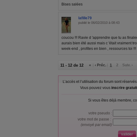
Bises salées
lafille79
publié le 06/02/2010 à 08:43
coucou !!! Ravie d 'apprendre que tu as finalem
aurais bien été aussi mais c 'était vraiment tro
week-end , profites en bien , ressources toi !!
11 - 12 de 12
«
‹ Préc.
1
2
Suiv. ›
L’accès et l’utilisation du forum sont réser
Vous pouvez vous
inscrire gratu
Si vous êtes déjà membre, co
votre pseudo :
votre mot de passe :
(envoyé par email)