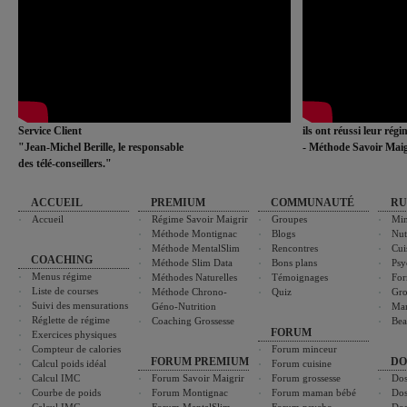
Service Client
ils ont réussi leur rég
"Jean-Michel Berille, le responsable
- Méthode Savoir Maig
des télé-conseillers."
ACCUEIL
PREMIUM
COMMUNAUTÉ
RU
Accueil
Régime Savoir Maigrir
Groupes
Min
Méthode Montignac
Blogs
Nut
Méthode MentalSlim
Rencontres
Cui
COACHING
Méthode Slim Data
Bons plans
Psy
Menus régime
Méthodes Naturelles
Témoignages
For
Liste de courses
Méthode Chrono-
Quiz
Gro
Suivi des mensurations
Géno-Nutrition
Ma
Réglette de régime
Coaching Grossesse
Bea
FORUM
Exercices physiques
Compteur de calories
Forum minceur
FORUM PREMIUM
DO
Calcul poids idéal
Forum cuisine
Calcul IMC
Forum Savoir Maigrir
Forum grossesse
Dos
Courbe de poids
Forum Montignac
Forum maman bébé
Dos