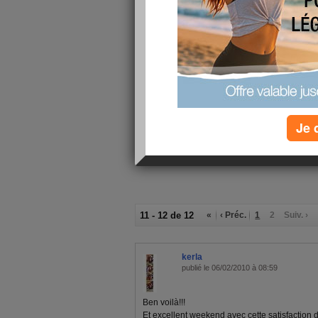
Julie Impériali en vrai!!! Elle est troooop sy
Maintenant je dois me préparer pour partir...
m'épiler... LOL J'avais zappé ce petit détail...
l'épilateur à 5h30, les voisins vont moyennem
Je vous fais de gros bisous et je reviens en
préparer mon oral de Lundi!!!!)
Gros bisous!
Je 
11 - 12 de 12
«
‹ Préc.
1
2
Suiv. ›
kerla
publié le 06/02/2010 à 08:59
Ben voilà!!!
Et excellent weekend avec cette satisfaction d'