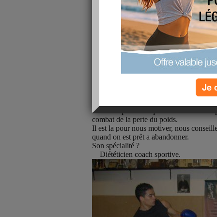
Je 
C'
est un jour spécial !!!!
Pour une personne qui consacre son temp
combat de la perte du poids.
Il est la pour nous motiver, nous conseill
quand on est prêt a abandonner.
Son spécialité ?
Diététicien coach sportive.