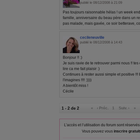
publié le 08/12/2008 à 21:09
Pas toujours raisonnable hélas ! un week end
famille, anniversaire du beau père dans un r
pas malade, mais gavée, ce soir betterave, co
cecileneuville
publié le 08/12/2008 à 14:43
Bonjour !! :)
Je suis ravie de te retrouver parmi nous !! te
lire ca me fait plaisir :)
Continues à rester aussi simple et positive !!! E
l'imagines !!!! :))))
A bientôt miss !
Cécile
1 - 2 de 2
«
‹ Préc.
1
Suiv. ›
»
L’accès et l’utilisation du forum sont réser
Vous pouvez vous
inscrire gratu