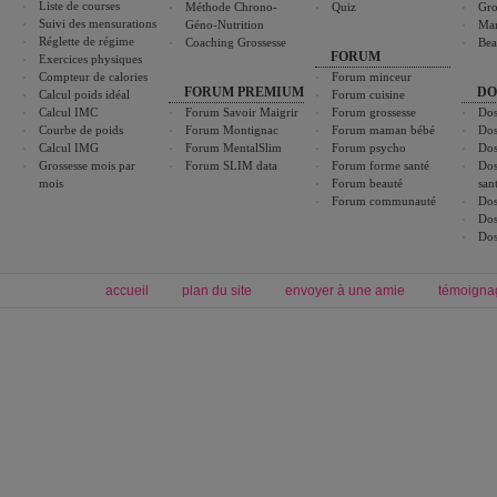
Liste de courses
Méthode Chrono-
Quiz
Gro
Suivi des mensurations
Géno-Nutrition
Ma
Réglette de régime
Coaching Grossesse
Bea
FORUM
Exercices physiques
Compteur de calories
Forum minceur
FORUM PREMIUM
DO
Calcul poids idéal
Forum cuisine
Calcul IMC
Forum Savoir Maigrir
Forum grossesse
Dos
Courbe de poids
Forum Montignac
Forum maman bébé
Dos
Calcul IMG
Forum MentalSlim
Forum psycho
Dos
Grossesse mois par
Forum SLIM data
Forum forme santé
Dos
mois
Forum beauté
san
Forum communauté
Dos
Dos
Dos
accueil
plan du site
envoyer à une amie
témoigna
Forum minceur
Forum cuisine
Commencer un régime
boissons, vins et cocktails
Alimentation équilibrée et nutrition
astuces et bons plans
Minceur
Recette cuisine
exercices physiques
recette facile
produits minceur
Recette poulet