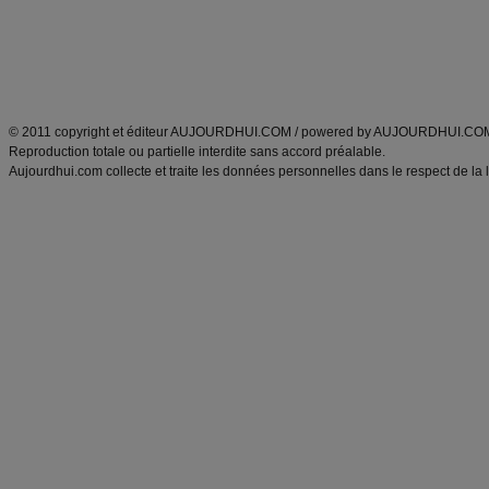
Tags
:
ventre plat
|
maigrir des fesses
|
abdominaux
|
régime américain
|
régime mayo
|
Découvrez aussi
:
exercices abdominaux
|
recette wok
|
ANXA Partenaires
:
Recette
de cuisine |
Recette cuisine
|
© 2011 copyright et éditeur AUJOURDHUI.COM / powered by AUJOURDHUI.CO
Reproduction totale ou partielle interdite sans accord préalable.
Aujourdhui.com collecte et traite les données personnelles dans le respect de la 