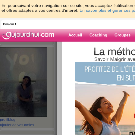
En poursuivant votre navigation sur ce site, vous acceptez l'utilisati
et offres adaptés à vos centres d'intérêt.
En savoir plus et gérer ces 
Bonjour !
Accueil
Coaching
Groupes
Accueil
>
espaces
>
DEVI
> !!!!! joyeux a
Blog de DEVI
aide blog
!!!!! joyeux annive
publié le 05/12/2008 à 03:03
profil
blog
ajouter de vos amies