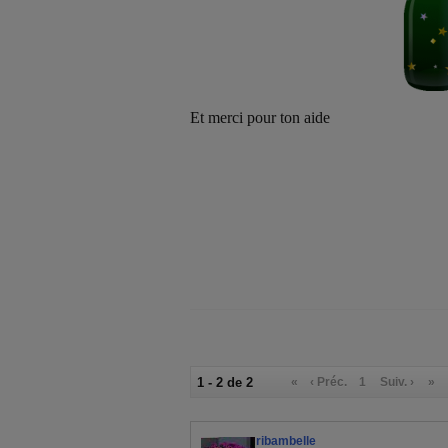
Et merci pour ton aide
1 - 2 de 2
«
‹ Préc.
1
Suiv. ›
»
ribambelle