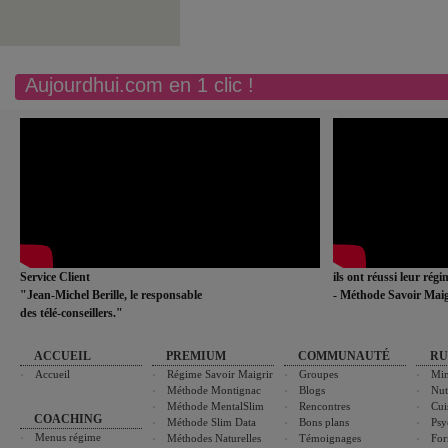
Aujourdhui.com en 1 clic !
Service Client
ils ont réussi leur rég
"Jean-Michel Berille, le responsable
- Méthode Savoir Maig
des télé-conseillers."
ACCUEIL
PREMIUM
COMMUNAUTÉ
RU
Accueil
Régime Savoir Maigrir
Groupes
Min
Méthode Montignac
Blogs
Nut
Méthode MentalSlim
Rencontres
Cui
COACHING
Méthode Slim Data
Bons plans
Psy
Menus régime
Méthodes Naturelles
Témoignages
For