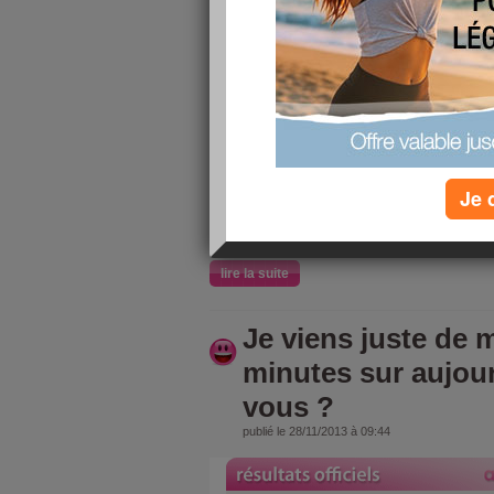
4/10
j'ai fait
au
Quizz : Co
vous les p
l’ayurveda
Je 
lire la suite
Je viens juste de m
minutes sur aujou
vous ?
publié le 28/11/2013 à 09:44