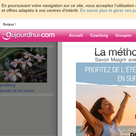
En poursuivant votre navigation sur ce site, vous acceptez l'utilisati
et offres adaptés à vos centres d'intérêt.
En savoir plus et gérer ces 
Bonjour !
Accueil
Coaching
Groupes
Accueil
>
espaces
>
DAPHYY
Blog de DAPH
aide blog
profil
blog
ajouter de vos amies
1 - 10 de 12
«
‹ Préc.
1
2
Suiv. ›
Quizz: Quizz : Co
les principes de l
publié le 28/11/2013 à 12:55