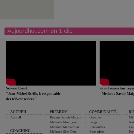
Aujourdhui.com en 1 clic !
Service Client
ils ont réussi leur rég
"Jean-Michel Berille, le responsable
- Méthode Savoir Maig
des télé-conseillers."
ACCUEIL
PREMIUM
COMMUNAUTÉ
RU
Accueil
Régime Savoir Maigrir
Groupes
Min
Méthode Montignac
Blogs
Nut
Méthode MentalSlim
Rencontres
Cui
COACHING
Méthode Slim Data
Bons plans
Psy