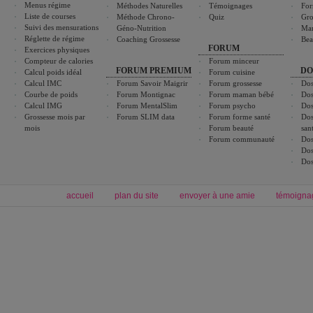
Menus régime
Méthodes Naturelles
Témoignages
For
Liste de courses
Méthode Chrono-
Quiz
Gro
Suivi des mensurations
Géno-Nutrition
Ma
Réglette de régime
Coaching Grossesse
Bea
FORUM
Exercices physiques
Compteur de calories
Forum minceur
FORUM PREMIUM
DO
Calcul poids idéal
Forum cuisine
Calcul IMC
Forum Savoir Maigrir
Forum grossesse
Dos
Courbe de poids
Forum Montignac
Forum maman bébé
Dos
Calcul IMG
Forum MentalSlim
Forum psycho
Dos
Grossesse mois par
Forum SLIM data
Forum forme santé
Dos
mois
Forum beauté
san
Forum communauté
Dos
Dos
Dos
accueil
plan du site
envoyer à une amie
témoigna
Forum minceur
Forum cuisine
Commencer un régime
boissons, vins et cocktails
Alimentation équilibrée et nutrition
astuces et bons plans
Minceur
Recette cuisine
exercices physiques
recette facile
produits minceur
Recette poulet