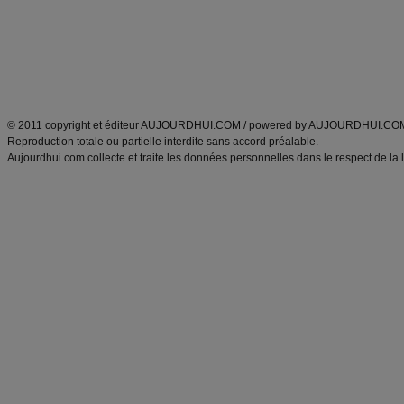
Tags
:
ventre plat
|
maigrir des fesses
|
abdominaux
|
régime américain
|
régime mayo
|
Découvrez aussi
:
exercices abdominaux
|
recette wok
|
ANXA Partenaires
:
Recette
de cuisine |
Recette cuisine
|
© 2011 copyright et éditeur AUJOURDHUI.COM / powered by AUJOURDHUI.CO
Reproduction totale ou partielle interdite sans accord préalable.
Aujourdhui.com collecte et traite les données personnelles dans le respect de la 