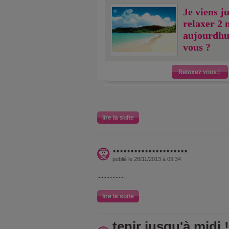
Je viens j
relaxer 2 
aujourdhu
vous ?
lire la suite
.....................
publié le 28/11/2013 à 09:34
..................
lire la suite
tenir jusqu'à midi !