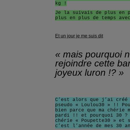
kg !
Je la suivais de plus en 
plus en plus de temps ave
Et un jour je me suis dit
« mais pourquoi 
rejoindre cette b
joyeux
luron !? »
C’est alors que j’ai créé
pseudo « Loulou30 » !! Po
bien parce que ma chérie 
pardi !! et pourquoi 30 ?
chérie « Poupette30 » et 
c’est l’année de mes 30 a