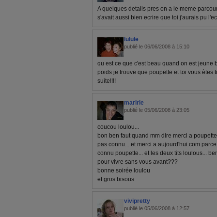
A quelques details pres on a le meme parcour ( 
s'avait aussi bien ecrire que toi j'aurais pu l'ecr
lulule
publié le 06/06/2008 à 15:10
qu est ce que c'est beau quand on est jeune 
poids je trouve que poupette et toi vous ètes 
suite!!!!
maririe
publié le 05/06/2008 à 23:05
coucou loulou...
bon ben faut quand mm dire merci a poupette 
pas connu... et merci a aujourd'hui.com parce 
connu poupette... et les deux tits loulous... 
pour vivre sans vous avant???
bonne soirée loulou
et gros bisous
vivipretty
publié le 05/06/2008 à 12:57