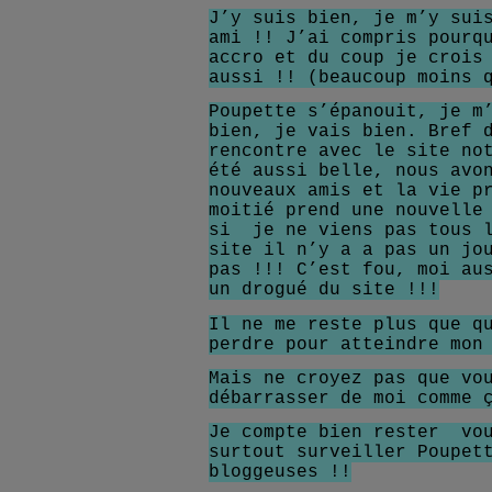
J’y suis bien, je m’y sui
ami !! J’ai compris pourq
accro et du coup je crois
aussi !! (beaucoup moins 
Poupette s’épanouit, je m
bien, je vais bien. Bref 
rencontre avec le site no
été aussi belle, nous avo
nouveaux amis et la vie p
moitié prend une nouvelle
si
je ne viens pas tous 
site il n’y a a pas un jo
pas !!! C’est fou, moi au
un drogué du site !!!
Il ne me reste plus que q
perdre pour atteindre mon
Mais ne croyez pas que vo
débarrasser de moi comme
Je compte bien rester
vo
surtout surveiller Poupet
bloggeuses !!