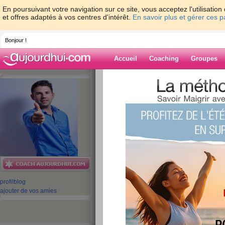
En poursuivant votre navigation sur ce site, vous acceptez l'utilisati
et offres adaptés à vos centres d'intérêt.
En savoir plus et gérer ces 
Bonjour !
Accueil
Coaching
Groupes
Accueil
>
espaces
>
CyrilleDabo
> Mon T
Blog de Cyrille
aide blog
Mon Témoignage
publié le 04/06/2008 à 21:42
profil
blog
ajouter de vos amies