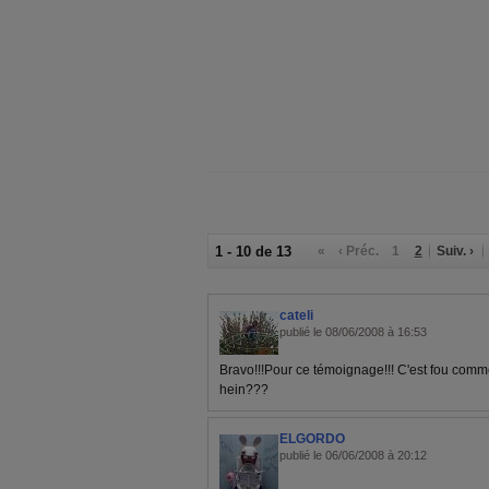
1 - 10 de 13
«
‹ Préc.
1
2
Suiv. ›
cateli
publié le 08/06/2008 à 16:53
Bravo!!!Pour ce témoignage!!! C'est fou comm
hein???
ELGORDO
publié le 06/06/2008 à 20:12