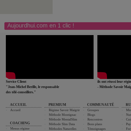
Aujourdhui.com en 1 clic !
Service Client
ils ont réussi leur rég
"Jean-Michel Berille, le responsable
- Méthode Savoir Maig
des télé-conseillers."
ACCUEIL
PREMIUM
COMMUNAUTÉ
RU
Accueil
Régime Savoir Maigrir
Groupes
Min
Méthode Montignac
Blogs
Nut
Méthode MentalSlim
Rencontres
Cui
COACHING
Méthode Slim Data
Bons plans
Psy
Menus régime
Méthodes Naturelles
Témoignages
For