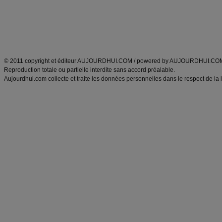
Tags
:
ventre plat
|
maigrir des fesses
|
abdominaux
|
régime américain
|
régime mayo
|
Découvrez aussi
:
exercices abdominaux
|
recette wok
|
ANXA Partenaires
:
Recette
de cuisine |
Recette cuisine
|
© 2011 copyright et éditeur AUJOURDHUI.COM / powered by AUJOURDHUI.CO
Reproduction totale ou partielle interdite sans accord préalable.
Aujourdhui.com collecte et traite les données personnelles dans le respect de la 