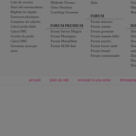
Liste de courses
Méthode Chrono-
Quiz
Gro
Suivi des mensurations
Géno-Nutrition
Ma
Réglette de régime
Coaching Grossesse
Bea
FORUM
Exercices physiques
Compteur de calories
Forum minceur
FORUM PREMIUM
DO
Calcul poids idéal
Forum cuisine
Calcul IMC
Forum Savoir Maigrir
Forum grossesse
Dos
Courbe de poids
Forum Montignac
Forum maman bébé
Dos
Calcul IMG
Forum MentalSlim
Forum psycho
Dos
Grossesse mois par
Forum SLIM data
Forum forme santé
Dos
mois
Forum beauté
san
Forum communauté
Dos
Dos
Dos
accueil
plan du site
envoyer à une amie
témoigna
Forum minceur
Forum cuisine
Commencer un régime
boissons, vins et cocktails
Alimentation équilibrée et nutrition
astuces et bons plans
Minceur
Recette cuisine
exercices physiques
recette facile
produits minceur
Recette poulet