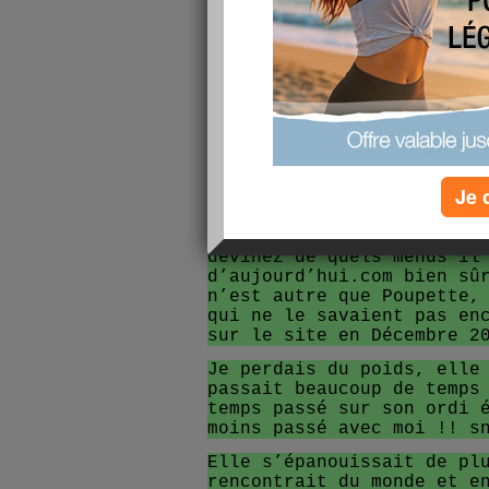
Après la naissance de not
les
apéros, les fêtes de N
j’ai pris 5 kg qui se son
que j’avais pris depuis 2
A chaque nouvelle année,
résolution. Pour 2008 => 
Je 
Dès le début de l’année, 
lettre les menus de ma ch
devinez de quels menus il
d’aujourd’hui.com bien sû
n’est autre que Poupette,
qui ne le savaient pas en
sur le site en Décembre 2
Je perdais du poids, elle
passait beaucoup de temps
temps passé sur son ordi 
moins passé avec moi !! s
Elle s’épanouissait de pl
rencontrait du monde et e