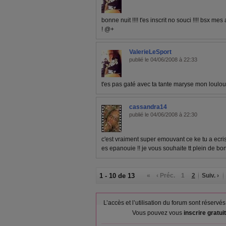
bonne nuit !!!! t'es inscrit no souci !!!! bsx m
! @+
ValerieLeSport
publié le 04/06/2008 à 22:33
t'es pas gaté avec ta tante maryse mon loulo
cassandra14
publié le 04/06/2008 à 22:30
c'est vraiment super emouvant ce ke tu a ecris
es epanouie !! je vous souhaite tt plein de bo
1 - 10 de 13
«
‹ Préc.
1
2
Suiv. ›
L’accès et l’utilisation du forum sont réser
Vous pouvez vous
inscrire gratu