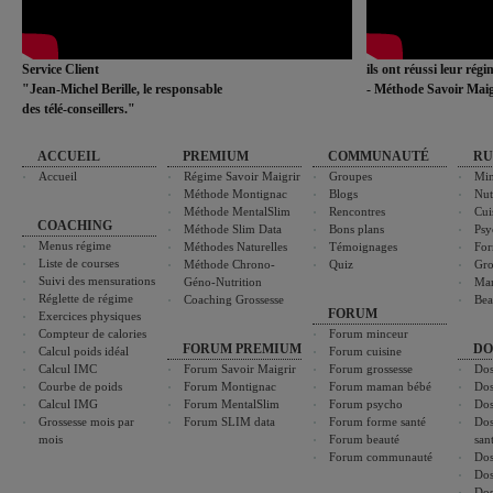
Service Client
ils ont réussi leur rég
"Jean-Michel Berille, le responsable
- Méthode Savoir Maig
des télé-conseillers."
ACCUEIL
PREMIUM
COMMUNAUTÉ
RU
Accueil
Régime Savoir Maigrir
Groupes
Min
Méthode Montignac
Blogs
Nut
Méthode MentalSlim
Rencontres
Cui
COACHING
Méthode Slim Data
Bons plans
Psy
Menus régime
Méthodes Naturelles
Témoignages
For
Liste de courses
Méthode Chrono-
Quiz
Gro
Suivi des mensurations
Géno-Nutrition
Ma
Réglette de régime
Coaching Grossesse
Bea
FORUM
Exercices physiques
Compteur de calories
Forum minceur
FORUM PREMIUM
DO
Calcul poids idéal
Forum cuisine
Calcul IMC
Forum Savoir Maigrir
Forum grossesse
Dos
Courbe de poids
Forum Montignac
Forum maman bébé
Dos
Calcul IMG
Forum MentalSlim
Forum psycho
Dos
Grossesse mois par
Forum SLIM data
Forum forme santé
Dos
mois
Forum beauté
san
Forum communauté
Dos
Dos
Dos