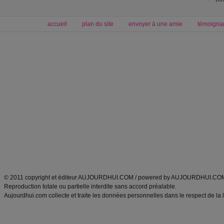
accueil
plan du site
envoyer à une amie
témoigna
Forum minceur
Forum cuisine
Commencer un régime
boissons, vins et cocktails
Alimentation équilibrée et nutrition
astuces et bons plans
Minceur
Recette cuisine
exercices physiques
recette facile
produits minceur
Recette poulet
Tags
:
ventre plat
|
maigrir des fesses
|
abdominaux
|
régime américain
|
régime mayo
|
Découvrez aussi
:
exercices abdominaux
|
recette wok
|
ANXA Partenaires
:
Recette
de cuisine |
Recette cuisine
|
© 2011 copyright et éditeur AUJOURDHUI.COM / powered by AUJOURDHUI.CO
Reproduction totale ou partielle interdite sans accord préalable.
Aujourdhui.com collecte et traite les données personnelles dans le respect de la 