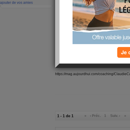
ajouter de vos amies
Je 
.... et il va transformer votre vie !
https://mag.aujourdhui.com/coaching/ClaudieCau
1 - 1 de 1
«
‹ Préc.
1
Suiv. ›
»