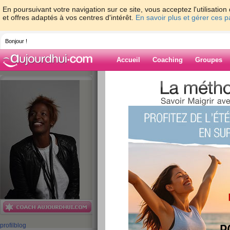
En poursuivant votre navigation sur ce site, vous acceptez l'utilisati
et offres adaptés à vos centres d'intérêt.
En savoir plus et gérer ces 
Bonjour !
Accueil
Coaching
Groupes
Accueil
>
espaces
>
ClaudieCaufour
> Il 
Blog de Claudi
aide blog
Il est né hier à 15 h
publié le 11/06/2012 à 12:59
profil
blog