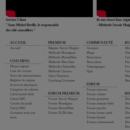
Service Client
ils ont réussi leur rég
"Jean-Michel Berille, le responsable
- Méthode Savoir Maig
des télé-conseillers."
ACCUEIL
PREMIUM
COMMUNAUTÉ
RU
Accueil
Régime Savoir Maigrir
Groupes
Min
Méthode Montignac
Blogs
Nut
Méthode MentalSlim
Rencontres
Cui
COACHING
Méthode Slim Data
Bons plans
Psy
Menus régime
Méthodes Naturelles
Témoignages
For
Liste de courses
Méthode Chrono-
Quiz
Gro
Suivi des mensurations
Géno-Nutrition
Ma
Réglette de régime
Coaching Grossesse
Bea
FORUM
Exercices physiques
Compteur de calories
Forum minceur
FORUM PREMIUM
DO
Calcul poids idéal
Forum cuisine
Calcul IMC
Forum Savoir Maigrir
Forum grossesse
Dos
Courbe de poids
Forum Montignac
Forum maman bébé
Dos
Calcul IMG
Forum MentalSlim
Forum psycho
Dos
Grossesse mois par
Forum SLIM data
Forum forme santé
Dos
mois
Forum beauté
san
Forum communauté
Dos
Dos