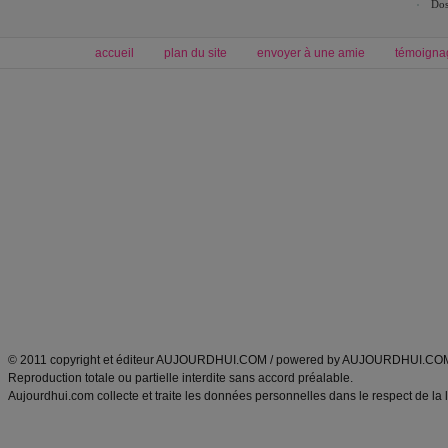
Dos
accueil
plan du site
envoyer à une amie
témoigna
Forum minceur
Forum cuisine
Commencer un régime
boissons, vins et cocktails
Alimentation équilibrée et nutrition
astuces et bons plans
Minceur
Recette cuisine
exercices physiques
recette facile
produits minceur
Recette poulet
Tags
:
ventre plat
|
maigrir des fesses
|
abdominaux
|
régime américain
|
régime mayo
|
Découvrez aussi
:
exercices abdominaux
|
recette wok
|
ANXA Partenaires
:
Recette
de cuisine |
Recette cuisine
|
© 2011 copyright et éditeur AUJOURDHUI.COM / powered by AUJOURDHUI.CO
Reproduction totale ou partielle interdite sans accord préalable.
Aujourdhui.com collecte et traite les données personnelles dans le respect de la 