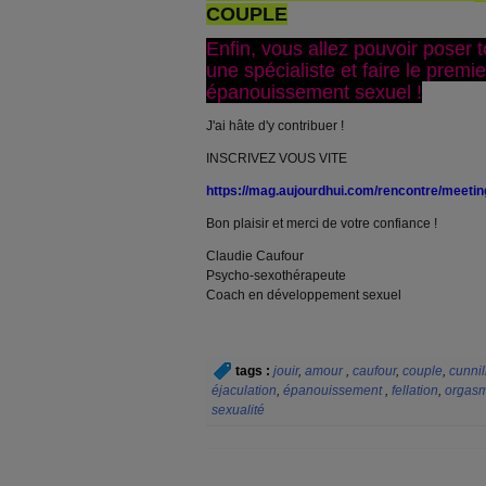
COUPLE
Enfin, vous allez pouvoir poser 
une spécialiste et faire le premi
épanouissement sexuel !
J'ai hâte d'y contribuer !
INSCRIVEZ VOUS VITE
https://mag.aujourdhui.com/rencontre/meeti
Bon plaisir et merci de votre confiance !
Claudie Caufour
Psycho-sexothérapeute
Coach en développement sexuel
tags :
jouir
,
amour
,
caufour
,
couple
,
cunni
éjaculation
,
épanouissement
,
fellation
,
orgas
sexualité