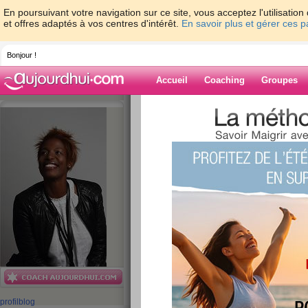
En poursuivant votre navigation sur ce site, vous acceptez l'utilisati
et offres adaptés à vos centres d'intérêt.
En savoir plus et gérer ces 
Bonjour !
Accueil
Coaching
Groupes
Accueil
>
espaces
>
ClaudieCaufour
> Vou
chose possible !
Blog de Claudi
aide blog
Vous rêvez de deve
C'est chose possib
publié le 21/05/2012 à 14:25
profil
blog