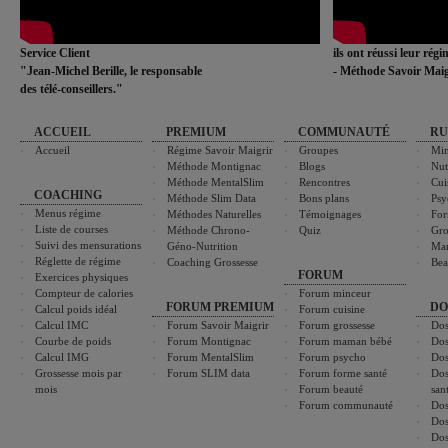
Service Client
ils ont réussi leur rég
"Jean-Michel Berille, le responsable
- Méthode Savoir Maig
des télé-conseillers."
ACCUEIL
PREMIUM
COMMUNAUTÉ
RU
Accueil
Régime Savoir Maigrir
Groupes
Min
Méthode Montignac
Blogs
Nut
Méthode MentalSlim
Rencontres
Cui
COACHING
Méthode Slim Data
Bons plans
Psy
Menus régime
Méthodes Naturelles
Témoignages
For
Liste de courses
Méthode Chrono-
Quiz
Gro
Suivi des mensurations
Géno-Nutrition
Ma
Réglette de régime
Coaching Grossesse
Bea
FORUM
Exercices physiques
Compteur de calories
Forum minceur
FORUM PREMIUM
DO
Calcul poids idéal
Forum cuisine
Calcul IMC
Forum Savoir Maigrir
Forum grossesse
Dos
Courbe de poids
Forum Montignac
Forum maman bébé
Dos
Calcul IMG
Forum MentalSlim
Forum psycho
Dos
Grossesse mois par
Forum SLIM data
Forum forme santé
Dos
mois
Forum beauté
san
Forum communauté
Dos
Dos
Dos