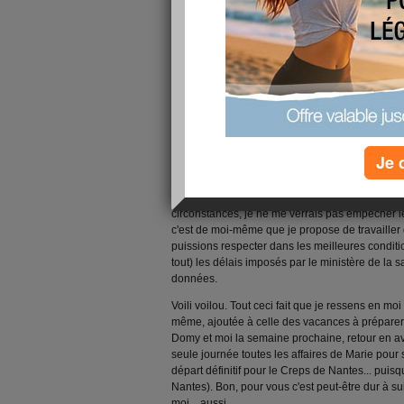
retour au travail va être très difficile. J'aurais 
soutenir, ne serait-ce que par ma présence, mais
apporter. Cette période de congés tombe mal p
Cependant, je vais recharger mes batteries à f
pouvoir faire face à mon retour à de nombreuses 
mon chef, étudier de nouvelles possibilités de lo
deux semaines (notre travail est si pointu qu'il
formation) la personne qui remplacera ma collèg
et sera absente durant 6 mois). La personne en
Je 
alors qu'elle est sensée être là le 1er septembre !
vais devoir travailler davantage à nouveau. Déc
souvent de pouvoir respecter mon mi-temps cho
circonstances, je ne me verrais pas empêcher l
c'est de moi-même que je propose de travailler
puissions respecter dans les meilleures condit
tout) les délais imposés par le ministère de la 
données.
Voili voilou. Tout ceci fait que je ressens en mo
même, ajoutée à celle des vacances à prépare
Domy et moi la semaine prochaine, retour en a
seule journée toutes les affaires de Marie pour
départ définitif pour le Creps de Nantes... puis
Nantes). Bon, pour vous c'est peut-être dur à s
moi... aussi.