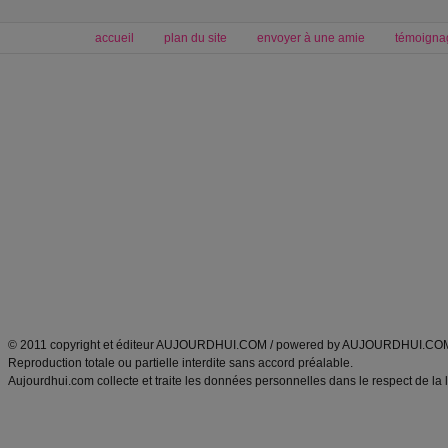
accueil
plan du site
envoyer à une amie
témoigna
Forum minceur
Forum cuisine
Commencer un régime
boissons, vins et cocktails
Alimentation équilibrée et nutrition
astuces et bons plans
Minceur
Recette cuisine
exercices physiques
recette facile
produits minceur
Recette poulet
Tags
:
ventre plat
|
maigrir des fesses
|
abdominaux
|
régime américain
|
régime mayo
|
Découvrez aussi
:
exercices abdominaux
|
recette wok
|
ANXA Partenaires
:
Recette
de cuisine |
Recette cuisine
|
© 2011 copyright et éditeur AUJOURDHUI.COM / powered by AUJOURDHUI.CO
Reproduction totale ou partielle interdite sans accord préalable.
Aujourdhui.com collecte et traite les données personnelles dans le respect de la 