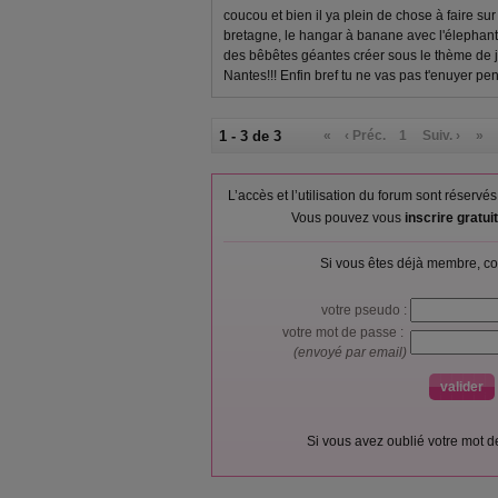
coucou et bien il ya plein de chose à faire su
bretagne, le hangar à banane avec l'élephant 
des bêbêtes géantes créer sous le thème de j
Nantes!!! Enfin bref tu ne vas pas t'enuyer pen
1 - 3 de 3
«
‹ Préc.
1
Suiv. ›
»
L’accès et l’utilisation du forum sont réser
Vous pouvez vous
inscrire gratu
Si vous êtes déjà membre, co
votre pseudo :
votre mot de passe :
(envoyé par email)
Si vous avez oublié votre mot 