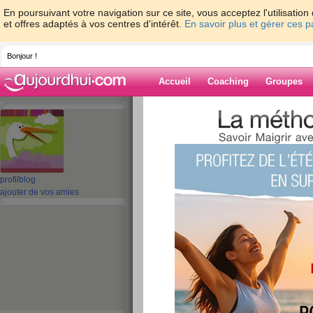
En poursuivant votre navigation sur ce site, vous acceptez l'utilisati
et offres adaptés à vos centres d'intérêt.
En savoir plus et gérer ces 
Bonjour !
Accueil
Coaching
Groupes
Accueil
>
espaces
>
ClaireS_67
> Bientôt 
Blog de Claire
aide blog
profil
blog
ajouter de vos amies
Bientôt les vacances
publié le 06/08/2008 à 09:51
Eh oui, plus que deux jours de travail, et je ser
Certes, elles seront très mouvementées, mais...
chemin du travail, c'est quand même chouette.
Mais je suis de tout coeur avec mon chef qui vien