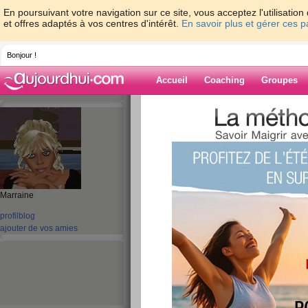
En poursuivant votre navigation sur ce site, vous acceptez l'utilisati
et offres adaptés à vos centres d'intérêt.
En savoir plus et gérer ces 
Bonjour !
Accueil
Coaching
Groupes
Accueil
>
espaces
>
Calixta
> Au boulot !
Blog de Calixta
aide blog
Au boulot !
Marraine
publié le 06/11/2007 à 21:41
profil
blog
ajouter de vos amies
Hé oui, demain, c'est la reprise à plein temps !
la maison ! Sniff ! Mais bon, pas le choix !!
En attendant, la journée a été bonne. Pourvu qu
mon alimentation