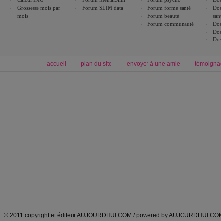
Calcul IMG
Forum MentalSlim
Forum psycho
Dos
Grossesse mois par
Forum SLIM data
Forum forme santé
Dos
mois
Forum beauté
san
Forum communauté
Dos
Dos
Dos
accueil
plan du site
envoyer à une amie
témoigna
Forum minceur
Forum cuisine
Commencer un régime
boissons, vins et cocktails
Alimentation équilibrée et nutrition
astuces et bons plans
Minceur
Recette cuisine
exercices physiques
recette facile
produits minceur
Recette poulet
Tags
:
ventre plat
|
maigrir des fesses
|
abdominaux
|
régime américain
|
régime mayo
|
Découvrez aussi
:
exercices abdominaux
|
recette wok
|
ANXA Partenaires
:
Recette
de cuisine |
Recette cuisine
|
© 2011 copyright et éditeur AUJOURDHUI.COM / powered by AUJOURDHUI.CO