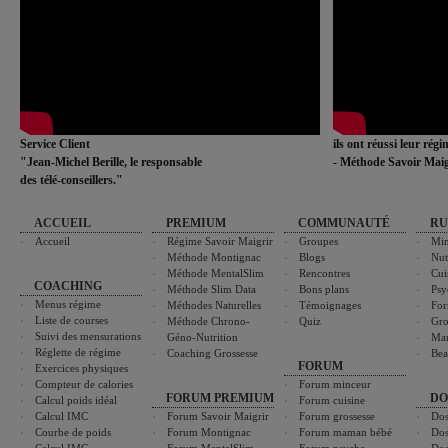
Service Client
ils ont réussi leur rég
"Jean-Michel Berille, le responsable
- Méthode Savoir Maig
des télé-conseillers."
ACCUEIL
PREMIUM
COMMUNAUTÉ
RU
Accueil
Régime Savoir Maigrir
Groupes
Min
Méthode Montignac
Blogs
Nut
Méthode MentalSlim
Rencontres
Cui
COACHING
Méthode Slim Data
Bons plans
Psy
Menus régime
Méthodes Naturelles
Témoignages
For
Liste de courses
Méthode Chrono-
Quiz
Gro
Suivi des mensurations
Géno-Nutrition
Ma
Réglette de régime
Coaching Grossesse
Bea
FORUM
Exercices physiques
Compteur de calories
Forum minceur
FORUM PREMIUM
DO
Calcul poids idéal
Forum cuisine
Calcul IMC
Forum Savoir Maigrir
Forum grossesse
Dos
Courbe de poids
Forum Montignac
Forum maman bébé
Dos