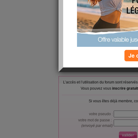
Petit-déjeuner :
4 cracottes +
Déjeuner :
Pâtes à la b
Goûter ou snack :
4 cracottes +
Dîner :
Quinoa + épin
Verres d'eau :
5
Calories consommées :
0 kcal
Je 
L’accès et l’utilisation du forum sont réser
Vous pouvez vous
inscrire gratu
Si vous êtes déjà membre, co
votre pseudo :
votre mot de passe :
(envoyé par email)