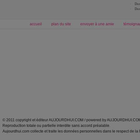
Dos
Dos
accueil
plan du site
envoyer à une amie
témoigna
Forum minceur
Forum cuisine
Commencer un régime
boissons, vins et cocktails
Alimentation équilibrée et nutrition
astuces et bons plans
Minceur
Recette cuisine
exercices physiques
recette facile
produits minceur
Recette poulet
Tags
:
ventre plat
|
maigrir des fesses
|
abdominaux
|
régime américain
|
régime mayo
|
Découvrez aussi
:
exercices abdominaux
|
recette wok
|
ANXA Partenaires
:
Recette
de cuisine |
Recette cuisine
|
© 2011 copyright et éditeur AUJOURDHUI.COM / powered by AUJOURDHUI.CO
Reproduction totale ou partielle interdite sans accord préalable.
Aujourdhui.com collecte et traite les données personnelles dans le respect de la 