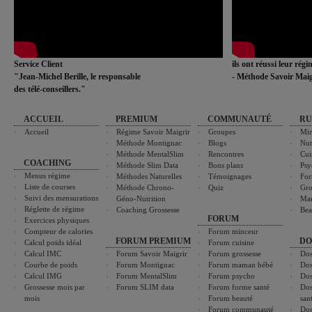
Service Client
ils ont réussi leur rég
"Jean-Michel Berille, le responsable
- Méthode Savoir Maig
des télé-conseillers."
ACCUEIL
PREMIUM
COMMUNAUTÉ
RU
Accueil
Régime Savoir Maigrir
Groupes
Min
Méthode Montignac
Blogs
Nut
Méthode MentalSlim
Rencontres
Cui
COACHING
Méthode Slim Data
Bons plans
Psy
Menus régime
Méthodes Naturelles
Témoignages
For
Liste de courses
Méthode Chrono-
Quiz
Gro
Suivi des mensurations
Géno-Nutrition
Ma
Réglette de régime
Coaching Grossesse
Bea
FORUM
Exercices physiques
Compteur de calories
Forum minceur
FORUM PREMIUM
DO
Calcul poids idéal
Forum cuisine
Calcul IMC
Forum Savoir Maigrir
Forum grossesse
Dos
Courbe de poids
Forum Montignac
Forum maman bébé
Dos
Calcul IMG
Forum MentalSlim
Forum psycho
Dos
Grossesse mois par
Forum SLIM data
Forum forme santé
Dos
mois
Forum beauté
san
Forum communauté
Dos