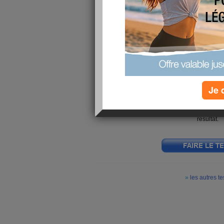
»
les autres tests
Bravo Pascale
, voici les résul
Vous faites preuve d'un sixième sens, d'une fac
peut pas distinguer au premier abord. C'est po
fier à votre intuition plutôt qu'à de longs ra
l'impression de surtout vous embourber. Dans 
quotidienne, votre esprit se révèle vif comme l'
décision. Il arrive toutefois que vous vous trom
très désagréable car vous avez alors l'impr
Je 
C'est sans doute parce que vous accordez u
sixième sens qui est avant tout chez vous une 
Veillez parfois à prendre un peu de recul e
résultat.
»
les autres te