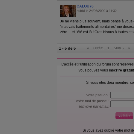
CALOU76
publié le 24/06/2009 à 11:32
Je ne viens plus souvent, mais pense à vous
"mauvais traitements alimentaires" me désespèr
zéro ... et l'été est là ! Gros bisous à toutes et 
1 - 6 de 6
«
‹ Préc.
1
Suiv. ›
»
L’accès et l’utilisation du forum sont réser
Vous pouvez vous
inscrire gratu
Si vous êtes déjà membre, co
votre pseudo :
votre mot de passe :
(envoyé par email)
Si vous avez oublié votre mot 