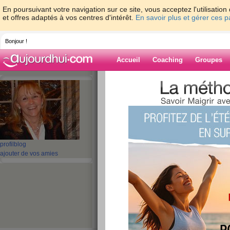
En poursuivant votre navigation sur ce site, vous acceptez l'utilisati
et offres adaptés à vos centres d'intérêt.
En savoir plus et gérer ces 
Bonjour !
Accueil
Coaching
Groupes
Accueil
>
espaces
>
CALOU76
> Test: Av
Blog de CALOU
aide blog
Test: Avez-vous u
profil
blog
ajouter de vos amies
?
publié le 24/06/2009 à 11:32
Avez-vous un sixième se
Votre flair dépasse-t-il les fron
toujours raison garder ? Mette
testez votre intuition !