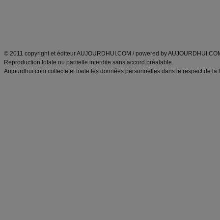
Tags
:
ventre plat
|
maigrir des fesses
|
abdominaux
|
régime américain
|
régime mayo
|
Découvrez aussi
:
exercices abdominaux
|
recette wok
|
ANXA Partenaires
:
Recette
de cuisine |
Recette cuisine
|
© 2011 copyright et éditeur AUJOURDHUI.COM / powered by AUJOURDHUI.CO
Reproduction totale ou partielle interdite sans accord préalable.
Aujourdhui.com collecte et traite les données personnelles dans le respect de la 