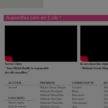
Aujourdhui.com en 1 clic !
Service Client
ils ont réussi leur rég
"Jean-Michel Berille, le responsable
- Méthode Savoir Maig
des télé-conseillers."
ACCUEIL
PREMIUM
COMMUNAUTÉ
RU
Accueil
Régime Savoir Maigrir
Groupes
Min
Méthode Montignac
Blogs
Nut
Méthode MentalSlim
Rencontres
Cui
COACHING
Méthode Slim Data
Bons plans
Psy
Menus régime
Méthodes Naturelles
Témoignages
For
Liste de courses
Méthode Chrono-
Quiz
Gro