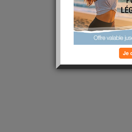
attention à toute mon alimentation.Il faut par 
mais ça n'est pas facile d'arrêter en même temps
!!!!!!
lire la suite
1 - 1 de 1
«
‹ Préc.
1
Suiv. ›
»
Je 