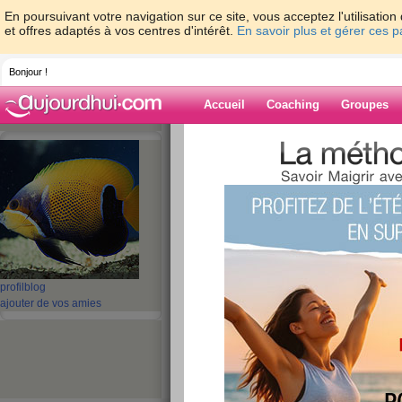
En poursuivant votre navigation sur ce site, vous acceptez l'utilisati
et offres adaptés à vos centres d'intérêt.
En savoir plus et gérer ces 
Bonjour !
Accueil
Coaching
Groupes
Accueil
>
espaces
>
CALIMERO123
Blog de CALI
aide blog
1 - 1 de 1
«
‹ Préc.
1
Suiv. ›
»
profil
blog
ajouter de vos amies
Je m’appelle...
publié le 16/06/2008 à 09:08
Je m’appelle...florence, j'ai 45 ans. Je viens d'a
fumeuse), j'ai pris 8 kl, ce qui fait que je pèse 
tout, de plus j'ai un soucis de cholestérol, donc 