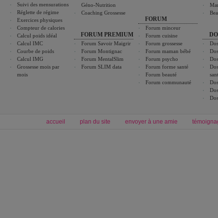
Suivi des mensurations
Géno-Nutrition
Ma
Réglette de régime
Coaching Grossesse
Bea
FORUM
Exercices physiques
Compteur de calories
Forum minceur
FORUM PREMIUM
DO
Calcul poids idéal
Forum cuisine
Calcul IMC
Forum Savoir Maigrir
Forum grossesse
Dos
Courbe de poids
Forum Montignac
Forum maman bébé
Dos
Calcul IMG
Forum MentalSlim
Forum psycho
Dos
Grossesse mois par
Forum SLIM data
Forum forme santé
Dos
mois
Forum beauté
san
Forum communauté
Dos
Dos
Dos
accueil
plan du site
envoyer à une amie
témoigna
Forum minceur
Forum cuisine
Commencer un régime
boissons, vins et cocktails
Alimentation équilibrée et nutrition
astuces et bons plans
Minceur
Recette cuisine
exercices physiques
recette facile
produits minceur
Recette poulet