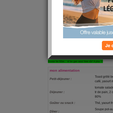
Oh que oui, ça fait du bien ce bô soleil!!! Du coup je me suis p
beauté, plus un soin visage! Un cadeau que je me fais, comme çà
faire plaisir. Na!
Et côté poids, ça se maintient, tout en flirtant méchamment du 
moment je fais un peu trop d'excès (chocolat avec le café, beauco
petits plats mijotés, trop de fromage n'importe quand, et... reto
Je 
Alors je dois absolument me ressaisir. Après tout je n'ai que mo
faisant des trucs que pour moi, moa moa moaaaa!
Bisous les filles... et les gars aussi bien sûr! A plus
!!!
mon alimentation
Toast grillé 
Petit-déjeuner :
café, yaourt 
tomate salad
Déjeuner :
tr de pain, 2
80%
Goûter ou snack :
Thé, yaourt f
Soupe pot-au-
Dîner :