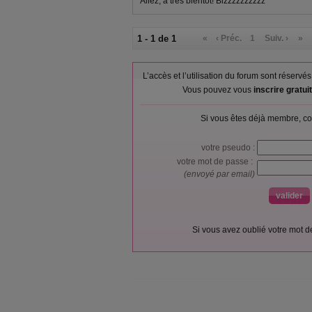
Allez, a très bientôt! Bizzzzzzzzzz
1 - 1 de 1
«
‹ Préc.
1
Suiv. ›
»
L’accès et l’utilisation du forum sont réser
Vous pouvez vous
inscrire gratu
Si vous êtes déjà membre, co
votre pseudo :
votre mot de passe :
(envoyé par email)
Si vous avez oublié votre mot 