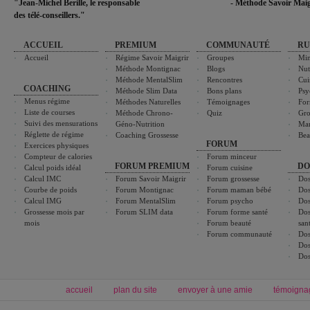
"Jean-Michel Berille, le responsable
- Méthode Savoir Maig
des télé-conseillers."
ACCUEIL
PREMIUM
COMMUNAUTÉ
RU
Accueil
Régime Savoir Maigrir
Groupes
Min
Méthode Montignac
Blogs
Nut
Méthode MentalSlim
Rencontres
Cui
COACHING
Méthode Slim Data
Bons plans
Psy
Menus régime
Méthodes Naturelles
Témoignages
For
Liste de courses
Méthode Chrono-
Quiz
Gro
Suivi des mensurations
Géno-Nutrition
Ma
Réglette de régime
Coaching Grossesse
Bea
FORUM
Exercices physiques
Compteur de calories
Forum minceur
FORUM PREMIUM
DO
Calcul poids idéal
Forum cuisine
Calcul IMC
Forum Savoir Maigrir
Forum grossesse
Dos
Courbe de poids
Forum Montignac
Forum maman bébé
Dos
Calcul IMG
Forum MentalSlim
Forum psycho
Dos
Grossesse mois par
Forum SLIM data
Forum forme santé
Dos
mois
Forum beauté
san
Forum communauté
Dos
Dos
Dos
accueil
plan du site
envoyer à une amie
témoigna