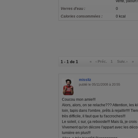
verte, yaourt 
Verres d'eau :
0
Calories consommées :
0 kcal
1 - 1 de 1
«
‹ Préc.
1
Suiv. ›
»
missliz
publié le 05/11/2008 à 20:55
Coucou mon amie!!!
Alors, alors, on se relache??? Attention, les k
loin, tapis dans l'ombre, prêts à rejaillir!!!! T
très difficile, il faut que tu t'accroches!!!
Le soleil, c sur, ça rebooste!!! Mais là, je crois 
Vivement qu'on décore l'appart avec les décos
lumière en plus!!!