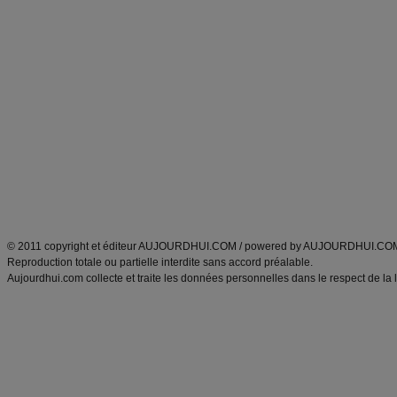
Forum minceur
Forum cuisine
Commencer un régime
boissons, vins et cocktails
Alimentation équilibrée et nutrition
astuces et bons plans
Minceur
Recette cuisine
exercices physiques
recette facile
produits minceur
Recette poulet
Tags
:
ventre plat
|
maigrir des fesses
|
abdominaux
|
régime américain
|
régime mayo
|
Découvrez aussi
:
exercices abdominaux
|
recette wok
|
ANXA Partenaires
:
Recette
de cuisine |
Recette cuisine
|
© 2011 copyright et éditeur AUJOURDHUI.COM / powered by AUJOURDHUI.CO
Reproduction totale ou partielle interdite sans accord préalable.
Aujourdhui.com collecte et traite les données personnelles dans le respect de la 