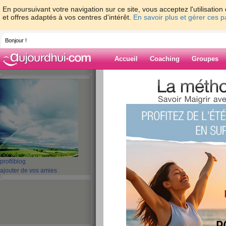
En poursuivant votre navigation sur ce site, vous acceptez l'utilisati
et offres adaptés à vos centres d'intérêt.
En savoir plus et gérer ces 
Bonjour !
Accueil
Coaching
Groupes
Accueil
>
espaces
>
Betty24
> Revoilà le s
Blog de Betty24
aide blog
Revoilà le soleil!!!
publié le 04/11/2008 à 11:29
profil
blog
ajouter de vos amies