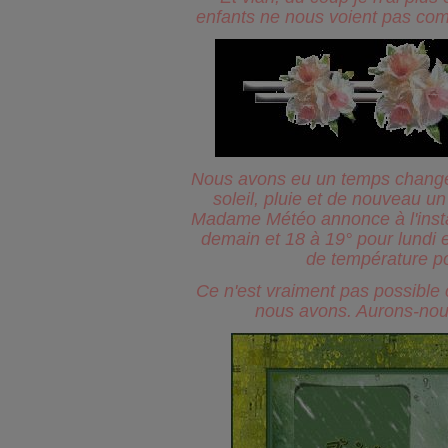
enfants ne nous voient pas co
Nous avons eu un temps changean
soleil, pluie et de nouveau un 
Madame Météo annonce à l'inst
demain et 18 à 19° pour lundi 
de température p
Ce n'est vraiment pas possible 
nous avons. Aurons-nou