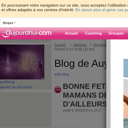
En poursuivant votre navigation sur ce site, vous acceptez l'utilisati
et offres adaptés à vos centres d'intérêt.
En savoir plus et gérer ces 
Bonjour !
Accueil
Coaching
Groupes
Accueil
>
espaces
>
Auyama
> BONNE F
FRANCE ET D'AILLEURS
Blog de Auyam
aide blog
profil
blog
BONNE FETE A T
ajouter de vos amies
MAMANS DE FRA
D'AILLEURS
publié le 25/05/2013 à 19:17