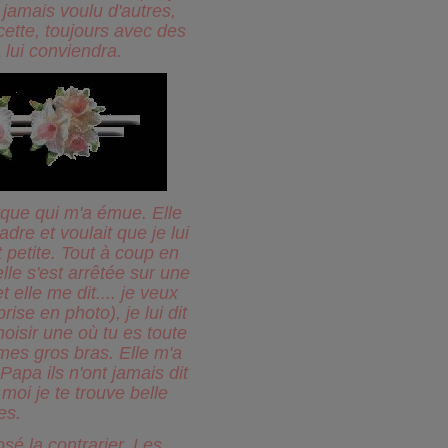
 jamais voulu d'autres,
cette, toujours avec des
 lui conviendra.
rque qui m'a émue. Elle
dre et voulait que je lui
 petite. Tout à coup en
elle s'est arrêtée sur une
t elle me dit.... je veux
rise en photo), je lui dit
choisir une où tu es toute
mes gros bras. Elle m'a
apa ils n'ont jamais dit
moi je te trouve belle
es.
osé la contrarier. Les