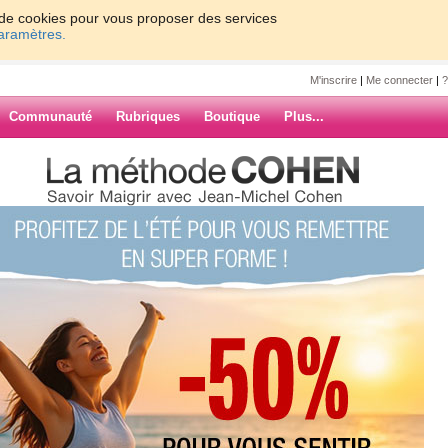
on de cookies pour vous proposer des services
paramètres.
M'inscrire
|
Me connecter
|
?
Communauté
Rubriques
Boutique
Plus...
ETE A TOUTES LES MAMANS DE
a
OUTES LES
NCE ET
ARCHIVES