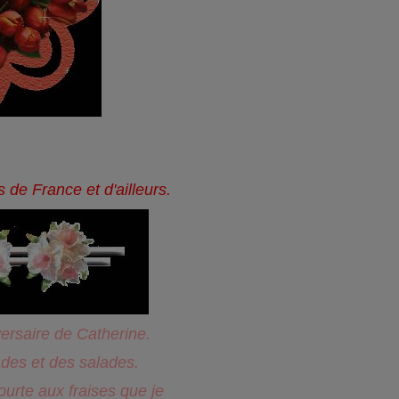
de France et d'ailleurs.
ersaire de Catherine.
des et des salades.
tourte aux fraises que je