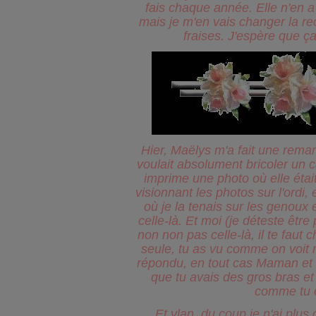
fais chaque année. Elle n'en a
mais je m'en vais changer la re
fraises. J'espère que ça
Hier, Maëlys m'a fait une rema
voulait absolument bricoler un ca
imprime une photo où elle était
visionnant les photos sur l'ordi, 
où je la tenais sur les genoux e
celle-là. Et moi (je déteste être p
non non pas celle-là, il te faut 
seule, tu as vu comme on voit 
répondu, en tout cas Maman et P
que tu avais des gros bras et 
comme tu 
Et vlan, du coup je n'ai plus 