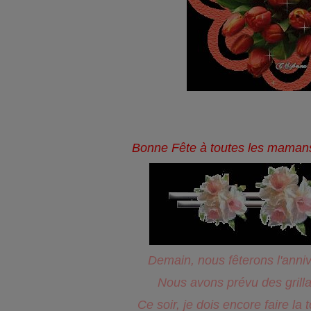
Bonne Fête à toutes les mamans 
Demain, nous fêterons l'anniv
Nous avons prévu des grilla
Ce soir, je dois encore faire la 