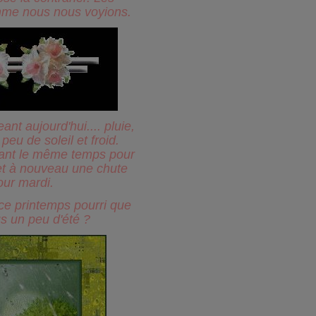
mme nous nous voyions.
t aujourd'hui.... pluie,
peu de soleil et froid.
ant le même temps pour
et à nouveau une chute
our mardi.
ce printemps pourri que
s un peu d'été ?