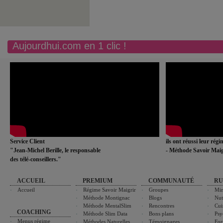
Aujourdhui.com en 1 clic !
Service Client
ils ont réussi leur rég
"Jean-Michel Berille, le responsable
- Méthode Savoir Maig
des télé-conseillers."
ACCUEIL
PREMIUM
COMMUNAUTÉ
RU
Accueil
Régime Savoir Maigrir
Groupes
Min
Méthode Montignac
Blogs
Nut
Méthode MentalSlim
Rencontres
Cui
COACHING
Méthode Slim Data
Bons plans
Psy
Menus régime
Méthodes Naturelles
Témoignages
For