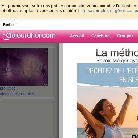
En poursuivant votre navigation sur ce site, vous acceptez l'utilisati
et offres adaptés à vos centres d'intérêt.
En savoir plus et gérer ces 
Bonjour !
Accueil
Coaching
Groupes
Accueil
>
espaces
>
Auyama
> Petit couc
Blog de Auyam
aide blog
Petit coucou du d
profil
blog
ajouter de vos amies
publié le 27/06/2010 à 20:37
J'espère que vous avez passé un b
s'est très bien passé avec Maëly
souhaite qu'il en soit de mê