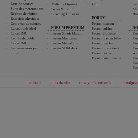
Liste de courses
Méthode Chrono-
Quiz
Gro
Suivi des mensurations
Géno-Nutrition
Ma
Réglette de régime
Coaching Grossesse
Bea
FORUM
Exercices physiques
Compteur de calories
Forum minceur
FORUM PREMIUM
DO
Calcul poids idéal
Forum cuisine
Calcul IMC
Forum Savoir Maigrir
Forum grossesse
Dos
Courbe de poids
Forum Montignac
Forum maman bébé
Dos
Calcul IMG
Forum MentalSlim
Forum psycho
Dos
Grossesse mois par
Forum SLIM data
Forum forme santé
Dos
mois
Forum beauté
san
Forum communauté
Dos
Dos
Dos
accueil
plan du site
envoyer à une amie
témoigna
Forum minceur
Forum cuisine
Commencer un régime
boissons, vins et cocktails
Alimentation équilibrée et nutrition
astuces et bons plans
Minceur
Recette cuisine
exercices physiques
recette facile
produits minceur
Recette poulet