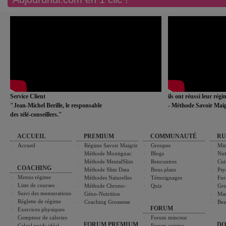
Service Client
ils ont réussi leur rég
"Jean-Michel Berille, le responsable
- Méthode Savoir Maig
des télé-conseillers."
ACCUEIL
PREMIUM
COMMUNAUTÉ
RU
Accueil
Régime Savoir Maigrir
Groupes
Min
Méthode Montignac
Blogs
Nut
Méthode MentalSlim
Rencontres
Cui
COACHING
Méthode Slim Data
Bons plans
Psy
Menus régime
Méthodes Naturelles
Témoignages
For
Liste de courses
Méthode Chrono-
Quiz
Gro
Suivi des mensurations
Géno-Nutrition
Ma
Réglette de régime
Coaching Grossesse
Bea
FORUM
Exercices physiques
Compteur de calories
Forum minceur
FORUM PREMIUM
DO
Calcul poids idéal
Forum cuisine