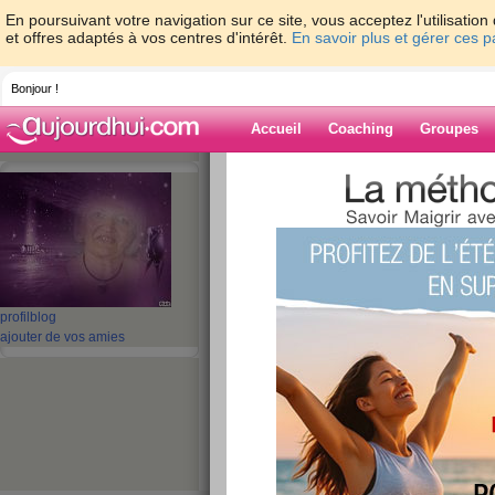
En poursuivant votre navigation sur ce site, vous acceptez l'utilisati
et offres adaptés à vos centres d'intérêt.
En savoir plus et gérer ces 
Bonjour !
Accueil
Coaching
Groupes
Accueil
>
espaces
>
Auyama
> Un week-e
Blog de Auyam
aide blog
Un week-end cons
profil
blog
ajouter de vos amies
publié le 25/06/2010 à 15:47