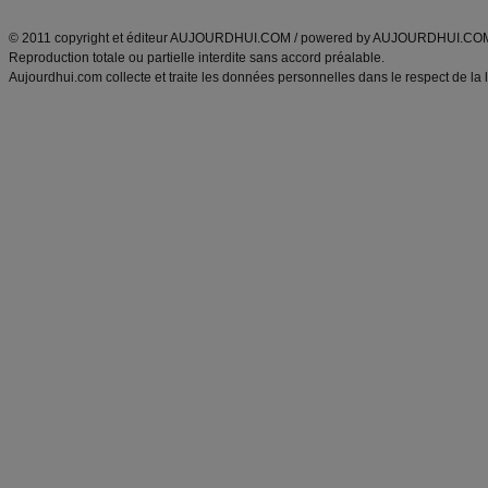
ANXA Partenaires
:
Recette
de cuisine |
Recette cuisine
|
© 2011 copyright et éditeur AUJOURDHUI.COM / powered by AUJOURDHUI.CO
Reproduction totale ou partielle interdite sans accord préalable.
Aujourdhui.com collecte et traite les données personnelles dans le respect de la 