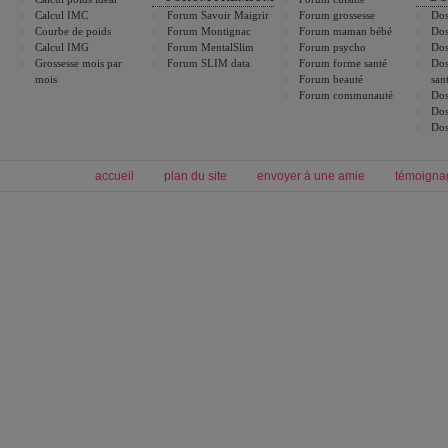
Calcul IMC
Forum Savoir Maigrir
Forum grossesse
Dos
Courbe de poids
Forum Montignac
Forum maman bébé
Dos
Calcul IMG
Forum MentalSlim
Forum psycho
Dos
Grossesse mois par
Forum SLIM data
Forum forme santé
Dos
mois
Forum beauté
san
Forum communauté
Dos
Dos
Dos
accueil
plan du site
envoyer à une amie
témoigna
Forum minceur
Forum cuisine
Commencer un régime
boissons, vins et cocktails
Alimentation équilibrée et nutrition
astuces et bons plans
Minceur
Recette cuisine
exercices physiques
recette facile
produits minceur
Recette poulet
Tags
:
ventre plat
|
maigrir des fesses
|
abdominaux
|
régime américain
|
régime mayo
|
Découvrez aussi
:
exercices abdominaux
|
recette wok
|