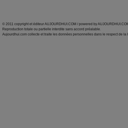
Découvrez aussi
:
exercices abdominaux
|
recette wok
|
ANXA Partenaires
:
Recette
de cuisine |
Recette cuisine
|
© 2011 copyright et éditeur AUJOURDHUI.COM / powered by AUJOURDHUI.CO
Reproduction totale ou partielle interdite sans accord préalable.
Aujourdhui.com collecte et traite les données personnelles dans le respect de la 