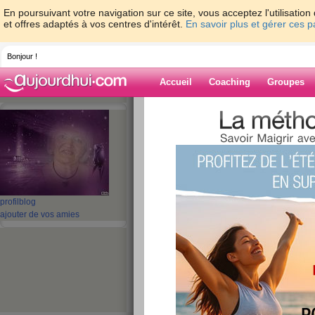
En poursuivant votre navigation sur ce site, vous acceptez l'utilisati
et offres adaptés à vos centres d'intérêt.
En savoir plus et gérer ces 
Bonjour !
Accueil
Coaching
Groupes
Accueil
>
espaces
>
Auyama
> Mes repas
Blog de Auyam
aide blog
Mes repas de la jo
profil
blog
ajouter de vos amies
publié le 20/04/2010 à 21:24
Merci pour vos com. qui m'o
Mes repas d'aujourd'hui et ce se