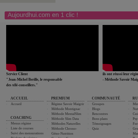
Aujourdhui.com en 1 clic !
Service Client
ils ont réussi leur rég
"Jean-Michel Berille, le responsable
- Méthode Savoir Maig
des télé-conseillers."
ACCUEIL
PREMIUM
COMMUNAUTÉ
RU
Accueil
Régime Savoir Maigrir
Groupes
Min
Méthode Montignac
Blogs
Nut
Méthode MentalSlim
Rencontres
Cui
COACHING
Méthode Slim Data
Bons plans
Psy
Menus régime
Méthodes Naturelles
Témoignages
For
Liste de courses
Méthode Chrono-
Quiz
Gro
Suivi des mensurations
Géno-Nutrition
Ma