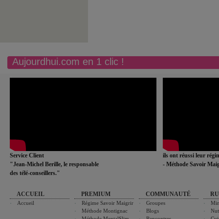
Aujourdhui.com en 1 clic !
Service Client
ils ont réussi leur rég
"Jean-Michel Berille, le responsable
- Méthode Savoir Maig
des télé-conseillers."
ACCUEIL
PREMIUM
COMMUNAUTÉ
RU
Accueil
Régime Savoir Maigrir
Groupes
Min
Méthode Montignac
Blogs
Nut
Méthode MentalSlim
Rencontres
Cui