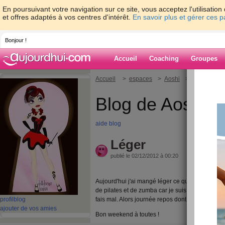
En poursuivant votre navigation sur ce site, vous acceptez l'utilisati
et offres adaptés à vos centres d'intérêt.
En savoir plus et gérer ces 
Bonjour !
Accueil
Coaching
Groupes
Accueil
>
espaces
>
Aoshi
> Léger
Blog de Aoshi
aide blog
Léger
publié le 02/12/2012 à 00:20
Aujourd'hui j'ai mangé léger ce qui est bien, mai
de pilates et de zumba car je suis tombée dans l'
profil
blog
fais mal. Alors journée repos dont j'ai profité po
ajouter de vos amies
Bon weekend à toutes !