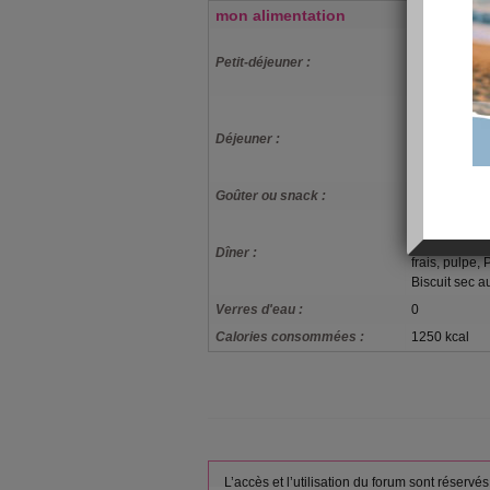
mon alimentation
Lait demi-éc
Petit-déjeuner :
déjeuner "lig
et minéraux
Spaghetti, sa
laitière, nat
Déjeuner :
40% de cacao
croquer
Goûter ou snack :
Bouchée choc
Jambon cuit, 
nature ou aux
Dîner :
frais, pulpe, 
Biscuit sec a
Verres d'eau :
0
Calories consommées :
1250 kcal
L’accès et l’utilisation du forum sont réser