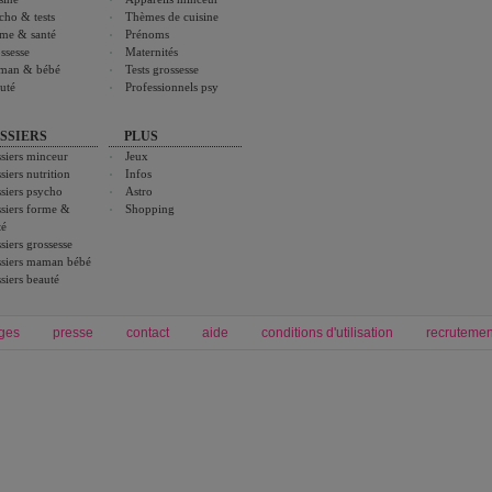
cho & tests
Thèmes de cuisine
me & santé
Prénoms
ssesse
Maternités
man & bébé
Tests grossesse
uté
Professionnels psy
SSIERS
PLUS
siers minceur
Jeux
siers nutrition
Infos
siers psycho
Astro
siers forme &
Shopping
té
siers grossesse
siers maman bébé
siers beauté
ges
presse
contact
aide
conditions d'utilisation
recrutemen
Forum grossesse et bébé
Forum psychologie
envie de bébé et de devenir maman
développement personnel et spiritua
accouchement et naissance de bébé
couple et sexualité
Grossesse et femme enceinte
Psychologie