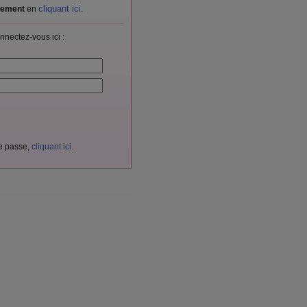
cliquant ici
itement
en
.
nnectez-vous ici :
de passe,
cliquant ici
.