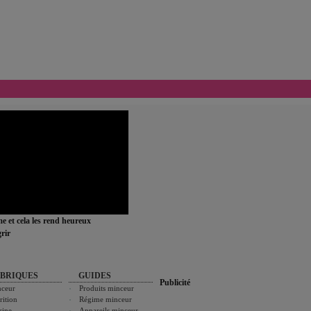
ime et cela les rend heureux
rir
BRIQUES
GUIDES
Publicité
ceur
Produits minceur
rition
Régime minceur
sine
Appareils minceur