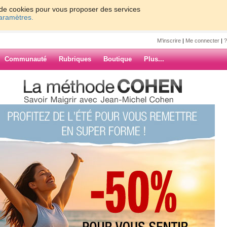
on de cookies pour vous proposer des services
paramètres.
M'inscrire
|
Me connecter
|
?
Communauté
Rubriques
Boutique
Plus...
s je n'ai pas pu aller à mes cours
escalier cette nuit et je me suis
ur bouquiner !
ARCHIVES