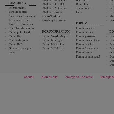
COACHING
Méthode Slim Data
Bons plans
Psy
Menus régime
Méthodes Naturelles
Témoignages
For
Liste de courses
Méthode Chrono-
Quiz
Gro
Suivi des mensurations
Géno-Nutrition
Ma
Réglette de régime
Coaching Grossesse
Bea
FORUM
Exercices physiques
Compteur de calories
Forum minceur
FORUM PREMIUM
DO
Calcul poids idéal
Forum cuisine
Calcul IMC
Forum Savoir Maigrir
Forum grossesse
Dos
Courbe de poids
Forum Montignac
Forum maman bébé
Dos
Calcul IMG
Forum MentalSlim
Forum psycho
Dos
Grossesse mois par
Forum SLIM data
Forum forme santé
Dos
mois
Forum beauté
san
Forum communauté
Dos
Dos
Dos
accueil
plan du site
envoyer à une amie
témoigna
Forum minceur
Forum cuisine
Commencer un régime
boissons, vins et cocktails
Alimentation équilibrée et nutrition
astuces et bons plans
Minceur
Recette cuisine