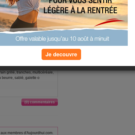
rémé, UHT, Céréales pour petit
ne" nature, enrichies en vitamines
uce tomate, Yaourt ou spécialité
ure (aliment moyen), Chocolat noir,
 minimum, à pâtisser ou à
Je decouvre
olat fourrée
Yaourt ou spécialité laitière,
 fruits (aliment moyen), Avocat,
Pain grillé, tranches, multicéréale,
u beurre, sablé, galette o
(0) commentaires
vés aux membres d'Aujourdhui.com.