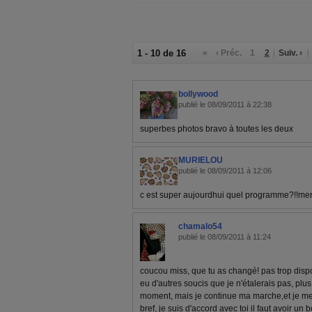
1 - 10 de 16
«
‹ Préc.
1
2
Suiv. ›
bollywood
publié le 08/09/2011 à 22:38
superbes photos bravo à toutes les deux
MURIELOU
publié le 08/09/2011 à 12:06
c est super aujourdhui quel programme?!!me
chamalo54
publié le 08/09/2011 à 11:24
coucou miss, que tu as changé! pas trop dispo
eu d'autres soucis que je n'étalerais pas, plu
moment, mais je continue ma marche,et je me s
bref, je suis d'accord avec toi il faut avoir un b