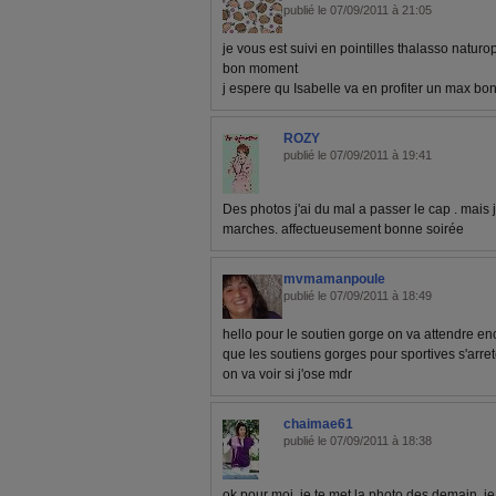
publié le 07/09/2011 à 21:05
je vous est suivi en pointilles thalasso naturo
bon moment
j espere qu Isabelle va en profiter un max bo
ROZY
publié le 07/09/2011 à 19:41
Des photos j'ai du mal a passer le cap . mai
marches. affectueusement bonne soirée
mvmamanpoule
publié le 07/09/2011 à 18:49
hello pour le soutien gorge on va attendre e
que les soutiens gorges pour sportives s'arret
on va voir si j'ose mdr
chaimae61
publié le 07/09/2011 à 18:38
ok pour moi, je te met la photo des demain, je