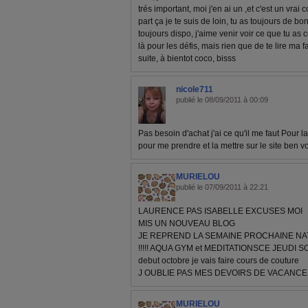
trés important, moi j'en ai un ,et c'est un vrai
part ça je te suis de loin, tu as toujours de b
toujours dispo, j'aime venir voir ce que tu as
là pour les défis, mais rien que de te lire ma
suite, à bientot coco, bisss
nicole711
publié le 08/09/2011 à 00:09
Pas besoin d'achat j'ai ce qu'il me faut Pour la
pour me prendre et la mettre sur le site ben vo
MURIELOU
publié le 07/09/2011 à 22:21
LAURENCE PAS ISABELLE EXCUSES MOI
MIS UN NOUVEAU BLOG
JE REPREND LA SEMAINE PROCHAINE NATA
!!!!! AQUA GYM et MEDITATIONSCE JEUDI S
debut octobre je vais faire cours de couture
J OUBLIE PAS MES DEVOIRS DE VACANCES
MURIELOU