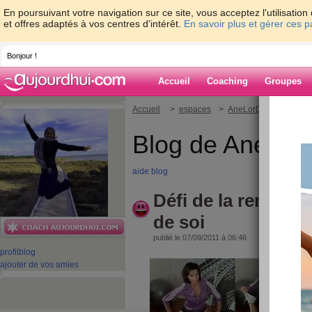
En poursuivant votre navigation sur ce site, vous acceptez l'utilisati
et offres adaptés à vos centres d'intérêt.
En savoir plus et gérer ces 
Bonjour !
Accueil
Coaching
Groupes
Accueil
>
espaces
>
AneLorDabo
> Défi d
Blog de AneLo
aide blog
Défi de la rentrée,
de soi
publié le 07/09/2011 à 06:46
profil
blog
ajouter de vos amies