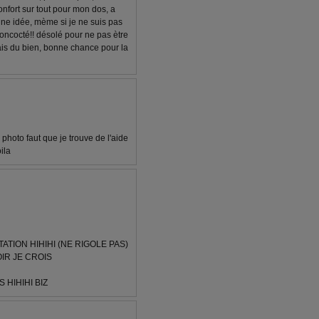
 confort sur tout pour mon dos, a
onne idée, mème si je ne suis pas
 concocté!! désolé pour ne pas ètre
 fais du bien, bonne chance pour la
 photo faut que je trouve de l'aide
ila
TION HIHIHI (NE RIGOLE PAS)
OIR JE CROIS
 HIHIHI BIZ