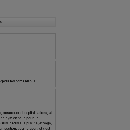
»
rcpour tes coms bisous
, beaucoup d'hospitalisations,j'ai
s de gym en salle pour un
uis inscris à la piscine, et yoga,
on soutien, pour le sport, et c'est