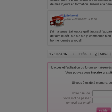
de mes 2 jours en formation...bisous et à dem
juliehawai
publié le 07/09/2011 à 11:59
j'ai ma tenue, j'ai tout ce qu'il faut sauf l'appa
de faire le défi, aie aie aie je commence bien
bonne journée a vous!!!
1 - 10 de 16
«
‹ Préc.
1
2
Suiv. ›
L’accès et l’utilisation du forum sont réser
Vous pouvez vous
inscrire gratu
Si vous êtes déjà membre, co
votre pseudo :
votre mot de passe :
(envoyé par email)