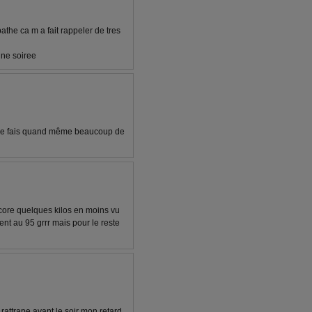
pathe ca m a fait rappeler de tres
nne soiree
s je fais quand même beaucoup de
ncore quelques kilos en moins vu
ent au 95 grrr mais pour le reste
 rattrape avant le soir mon retard