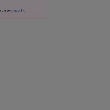
de passe,
cliquant ici
.