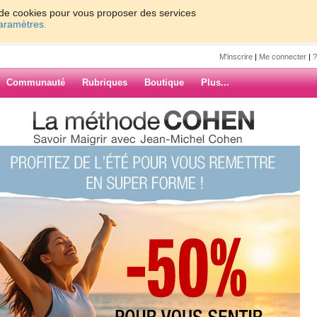
on de cookies pour vous proposer des services
paramètres.
M'inscrire
|
Me connecter
|
?
Communauté
Rubriques
Boutique
Plus...
e la rentrée, 1er défi image de soi
rDabo
 1er défi image
ARCHIVES