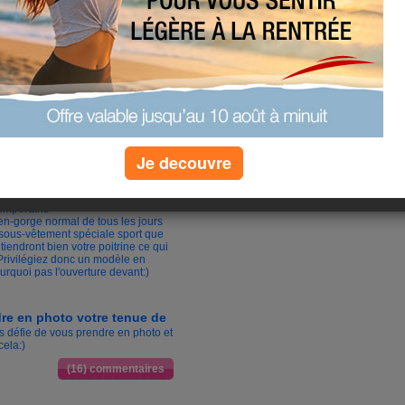
 du mois :
ieux se booster
e mieux que quelques petits
our vous, mais pour moi, ce qui me
nue dans laquelle je me sente bien
un élève le jour de la rentrée, je me
Je decouvre
er ma tenue idéale.
ile
, c'est le soutien-gorge, en effet,
t important.
tien-gorge normal de tous les jours
 sous-vêtement spéciale sport que
iendront bien votre poitrine ce qui
 Privilégiez donc un modèle en
urquoi pas l'ouverture devant:)
I
re en photo votre tenue de
s défie de vous prendre en photo et
cela:)
(16) commentaires