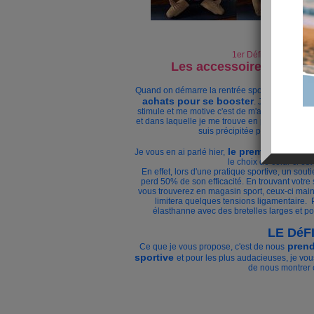
1er Défi Image de soi
Les accessoires pour m
rien d
Quand on démarre la rentrée sportive,
achats pour se booster
. Je sais pas p
stimule et me motive c'est de m'acheter une te
et dans laquelle je me trouve en plus jolie. Tel 
suis précipitée pour me trouv
le premier achat ut
Je vous en ai parlé hier,
le choix de celui-ci es
En effet, lors d'une pratique sportive, un sou
perd 50% de son efficacité. En trouvant votre
vous trouverez en magasin sport, ceux-ci maint
limitera quelques tensions ligamentaire.
élasthanne avec des bretelles larges et po
LE DéF
prend
Ce que je vous propose, c'est de nous
sportive
et pour les plus audacieuses, je vou
de nous montrer 