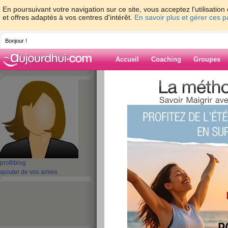
En poursuivant votre navigation sur ce site, vous acceptez l'utilisati
et offres adaptés à vos centres d'intérêt.
En savoir plus et gérer ces 
Bonjour !
Accueil
Coaching
Groupes
Accueil
>
espaces
>
Amangnon
Blog de Amang
aide blog
1 - 1 de 1
«
‹ Préc.
1
Suiv. ›
»
profil
blog
ajouter de vos amies
A tous ceux qui r
médium professio
confiance
publié le 23/09/2020 à 18:28