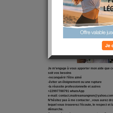
Je 
Je m'engage à vous apporter mon aide que ce 
soit vos besoins
-reconquérir l’être aimé
-éviter un éloignement ou une rupture
-la réussite professionnelle et autres
+22997788791 whatsApp
e-mail: contact.maitreamangnon@yahoo.co
N’hésitez pas à me contacter , vous aurez dro
lequel vous trouverez l’écoute, le respect et 
démarche.