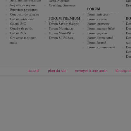
Suivi des mensurations
Géno-Nutrition
Ma
Réglette de régime
Coaching Grossesse
Bea
FORUM
Exercices physiques
Compteur de calories
Forum minceur
FORUM PREMIUM
DO
Calcul poids idéal
Forum cuisine
Calcul IMC
Forum Savoir Maigrir
Forum grossesse
Dos
Courbe de poids
Forum Montignac
Forum maman bébé
Dos
Calcul IMG
Forum MentalSlim
Forum psycho
Dos
Grossesse mois par
Forum SLIM data
Forum forme santé
Dos
mois
Forum beauté
san
Forum communauté
Dos
Dos
Dos
accueil
plan du site
envoyer à une amie
témoigna
Forum minceur
Forum cuisine
Commencer un régime
boissons, vins et cocktails
Alimentation équilibrée et nutrition
astuces et bons plans
Minceur
Recette cuisine
exercices physiques
recette facile
produits minceur
Recette poulet