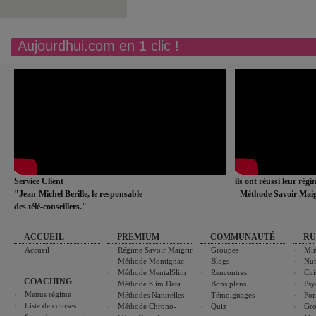
Aujourdhui.com en 1 clic !
Service Client
ils ont réussi leur rég
"Jean-Michel Berille, le responsable
- Méthode Savoir Maig
des télé-conseillers."
ACCUEIL
PREMIUM
COMMUNAUTÉ
RU
Accueil
Régime Savoir Maigrir
Groupes
Min
Méthode Montignac
Blogs
Nut
Méthode MentalSlim
Rencontres
Cui
COACHING
Méthode Slim Data
Bons plans
Psy
Menus régime
Méthodes Naturelles
Témoignages
For
Liste de courses
Méthode Chrono-
Quiz
Gro