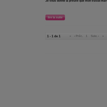
Je vous donne la preuve que mon travail mar
lire la suite
1 - 1 de 1
«
‹ Préc.
1
Suiv. ›
»