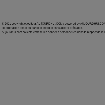
Tags
:
ventre plat
|
maigrir des fesses
|
abdominaux
|
régime américain
|
régime mayo
|
Découvrez aussi
:
exercices abdominaux
|
recette wok
|
ANXA Partenaires
:
Recette
de cuisine |
Recette cuisine
|
© 2011 copyright et éditeur AUJOURDHUI.COM / powered by AUJOURDHUI.CO
Reproduction totale ou partielle interdite sans accord préalable.
Aujourdhui.com collecte et traite les données personnelles dans le respect de la 