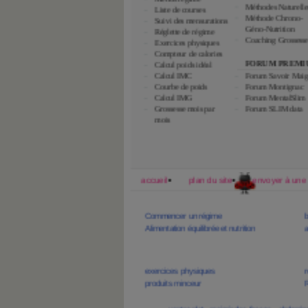
Méthode Slim Data
Menus régime
Méthodes Naturelle
Liste de courses
Méthode Chrono-
Suivi des mensurations
Géno-Nutrition
Réglette de régime
Coaching Grossesse
Exercices physiques
Compteur de calories
FORUM PREMI
Calcul poids idéal
Calcul IMC
Forum Savoir Maig
Courbe de poids
Forum Montignac
Calcul IMG
Forum MentalSlim
Grossesse mois par
Forum SLIM data
mois
accueil
plan du site
envoyer à une
Forum minceur
Commencer un régime
b
Alimentation équilibrée et nutrition
Minceur
exercices physiques
r
produits minceur
R