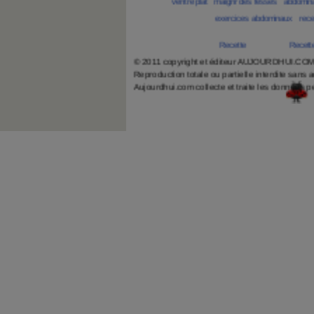
Tags
:
ventre plat
|
maigrir des fesses
|
abdomin
Découvrez aussi
:
exercices abdominaux
|
rece
ANXA Partenaires
:
Recette
de cuisine |
Recette
© 2011 copyright et éditeur AUJOURDHUI.C
Reproduction totale ou partielle interdite sans 
Aujourdhui.com collecte et traite les données p