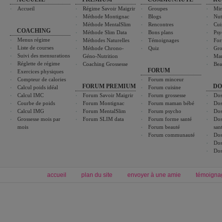
Accueil
Régime Savoir Maigrir
Groupes
Min
Méthode Montignac
Blogs
Nut
Méthode MentalSlim
Rencontres
Cui
COACHING
Méthode Slim Data
Bons plans
Psy
Menus régime
Méthodes Naturelles
Témoignages
For
Liste de courses
Méthode Chrono-
Quiz
Gro
Suivi des mensurations
Géno-Nutrition
Ma
Réglette de régime
Coaching Grossesse
Bea
FORUM
Exercices physiques
Compteur de calories
Forum minceur
FORUM PREMIUM
DO
Calcul poids idéal
Forum cuisine
Calcul IMC
Forum Savoir Maigrir
Forum grossesse
Dos
Courbe de poids
Forum Montignac
Forum maman bébé
Dos
Calcul IMG
Forum MentalSlim
Forum psycho
Dos
Grossesse mois par
Forum SLIM data
Forum forme santé
Dos
mois
Forum beauté
san
Forum communauté
Dos
Dos
Dos
accueil
plan du site
envoyer à une amie
témoigna
Forum minceur
Forum cuisine
Commencer un régime
boissons, vins et cocktails
Alimentation équilibrée et nutrition
astuces et bons plans