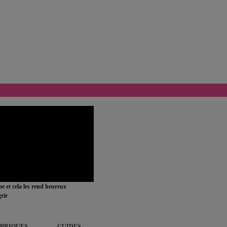
ime et cela les rend heureux
rir
BRIQUES
GUIDES