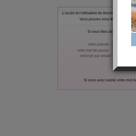
L’accès et l’utilisation du forum sont réser
Vous pouvez vous
inscrire gratu
Si vous êtes déjà membre, co
votre pseudo :
votre mot de passe :
(envoyé par email)
Si vous avez oublié votre mot 