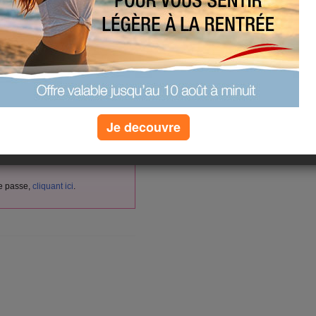
vés aux membres d'Aujourdhui.com.
cliquant ici
itement
en
.
nnectez-vous ici :
Je decouvre
de passe,
cliquant ici
.