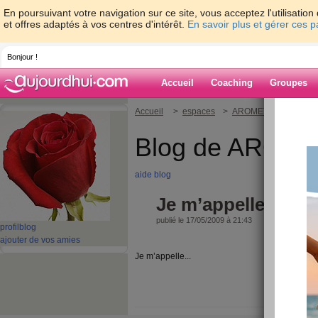
En poursuivant votre navigation sur ce site, vous acceptez l'utilisati
et offres adaptés à vos centres d'intérêt.
En savoir plus et gérer ces 
Bonjour !
Accueil
Coaching
Groupes
Accueil
>
espaces
>
AROMETTE
> Je m’a
Blog de AROM
aide blog
Je m’appelle Carol
publié le 17/05/2009 à 21:43
profil
blog
ajouter de vos amies
Je m’appelle...