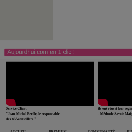
Aujourdhui.com en 1 clic !
Service Client
ils ont réussi leur rég
"Jean-Michel Berille, le responsable
- Méthode Savoir Maig
des télé-conseillers."
ACCUEIL
PREMIUM
COMMUNAUTÉ
RU