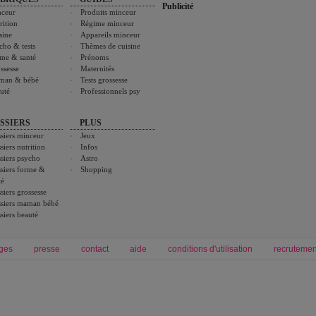
Publicité
ceur
Produits minceur
rition
Régime minceur
sine
Appareils minceur
cho & tests
Thèmes de cuisine
me & santé
Prénoms
ssesse
Maternités
man & bébé
Tests grossesse
uté
Professionnels psy
SSIERS
PLUS
siers minceur
Jeux
siers nutrition
Infos
siers psycho
Astro
siers forme &
Shopping
té
siers grossesse
siers maman bébé
siers beauté
ges
presse
contact
aide
conditions d'utilisation
recrutemen
Forum grossesse et bébé
Forum psychologie
envie de bébé et de devenir maman
développement personnel et spiritua
accouchement et naissance de bébé
couple et sexualité