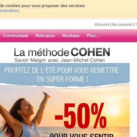
on de cookies pour vous proposer des services
paramètres.
M'inscrire
|
Me connecter
|
?
Communauté
Rubriques
Boutique
Plus...
ppelle Caroline
ETTE
ine
(0) commentaires
ARCHIVES