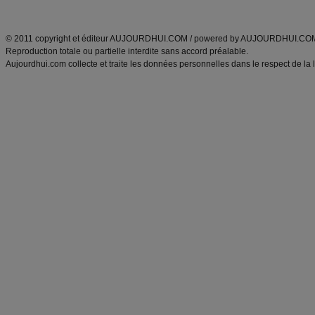
ANXA Partenaires
:
Recette
de cuisine |
Recette cuisine
|
© 2011 copyright et éditeur AUJOURDHUI.COM / powered by AUJOURDHUI.CO
Reproduction totale ou partielle interdite sans accord préalable.
Aujourdhui.com collecte et traite les données personnelles dans le respect de la 