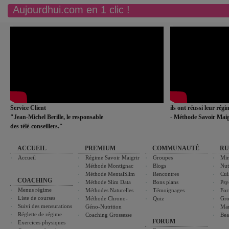
Aujourdhui.com en 1 clic !
Service Client
ils ont réussi leur rég
"Jean-Michel Berille, le responsable
- Méthode Savoir Maig
des télé-conseillers."
ACCUEIL
PREMIUM
COMMUNAUTÉ
RU
Accueil
Régime Savoir Maigrir
Groupes
Min
Méthode Montignac
Blogs
Nut
Méthode MentalSlim
Rencontres
Cui
COACHING
Méthode Slim Data
Bons plans
Psy
Menus régime
Méthodes Naturelles
Témoignages
For
Liste de courses
Méthode Chrono-
Quiz
Gro
Suivi des mensurations
Géno-Nutrition
Ma
Réglette de régime
Coaching Grossesse
Bea
FORUM
Exercices physiques