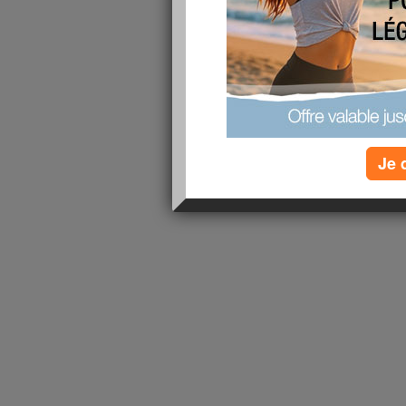
lire la suite
1 - 1 de 1
«
‹ Préc.
1
Suiv. ›
»
Je 