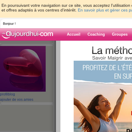
En poursuivant votre navigation sur ce site, vous acceptez l'utilisati
et offres adaptés à vos centres d'intérêt.
En savoir plus et gérer ces 
Bonjour !
Accueil
Coaching
Groupes
Accueil
>
espaces
>
wisale
Blog de wisale
aide blog
1 - 1 de 1
«
‹ Préc.
1
Suiv. ›
»
profil
blog
ajouter de vos amies
Je m’appelle...
publié le 21/03/2008 à 11:17
Je m’appelle...hanane.je suis ètudiante qui che
suis passionnée de la dance et le voyage.qui v
sentir plus jeune et belle.