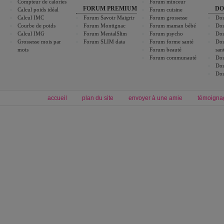
Compteur de calories
Forum minceur
FORUM PREMIUM
DO
Calcul poids idéal
Forum cuisine
Calcul IMC
Forum Savoir Maigrir
Forum grossesse
Dos
Courbe de poids
Forum Montignac
Forum maman bébé
Dos
Calcul IMG
Forum MentalSlim
Forum psycho
Dos
Grossesse mois par
Forum SLIM data
Forum forme santé
Dos
mois
Forum beauté
san
Forum communauté
Dos
Dos
Dos
accueil
plan du site
envoyer à une amie
témoigna
Forum minceur
Forum cuisine
Commencer un régime
boissons, vins et cocktails
Alimentation équilibrée et nutrition
astuces et bons plans
Minceur
Recette cuisine
exercices physiques
recette facile
produits minceur
Recette poulet
Tags
:
ventre plat
|
maigrir des fesses
|
abdominaux
|
régime américain
|
régime mayo
|
Découvrez aussi
:
exercices abdominaux
|
recette wok
|