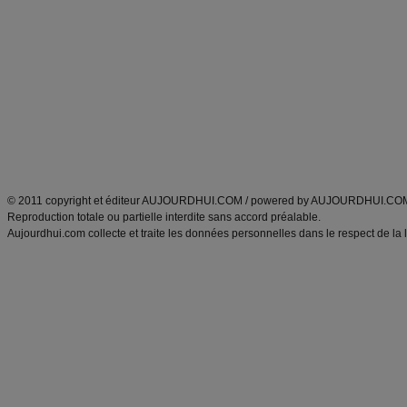
Minceur
Recette cuisine
exercices physiques
recette facile
produits minceur
Recette poulet
Tags
:
ventre plat
|
maigrir des fesses
|
abdominaux
|
régime américain
|
régime mayo
|
Découvrez aussi
:
exercices abdominaux
|
recette wok
|
ANXA Partenaires
:
Recette
de cuisine |
Recette cuisine
|
© 2011 copyright et éditeur AUJOURDHUI.COM / powered by AUJOURDHUI.CO
Reproduction totale ou partielle interdite sans accord préalable.
Aujourdhui.com collecte et traite les données personnelles dans le respect de la 