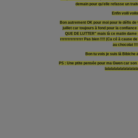
demain pour qu'elle refasse un trai
Enfin voili voilo
Bon autrement OK pour moi pour le défis de 
juillet car toujours à fond pour la confi
QUE DE LUTTER" mais là ce matin dame g
rrrrrrrrrrrrrrr Pas bien !!!! (Ca cé à cause 
au chocolat !!!
Bon tu vois je suis là Bibiche a
PS : Une ptite pensée pour ma Gwen car son 
lalalalalalalalalalal