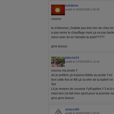
kokillette
publié le 08/06/2008 à 09:06
coucou
tu m'étonnes, j'habite pas très loin de chez to
a pas remis le chauffage mais ça va pas tarde
viens avec toi en Vendée te plait?????
gros bisous
bibiche54
publié le 07/06/2008 à 12:44
coucou ma poule !!
ah je préfère çà toujorus fidèle au poste !! lol
bon cette fois le féfi çà va etre de la balle!! on
!!lol
Là je reviens de courese !! pff galère !! 3 et à
mais bon j'ai fait mon sport pour la journée m
gros gros bisous
anneso85
publié le 06/06/2008 à 20:42