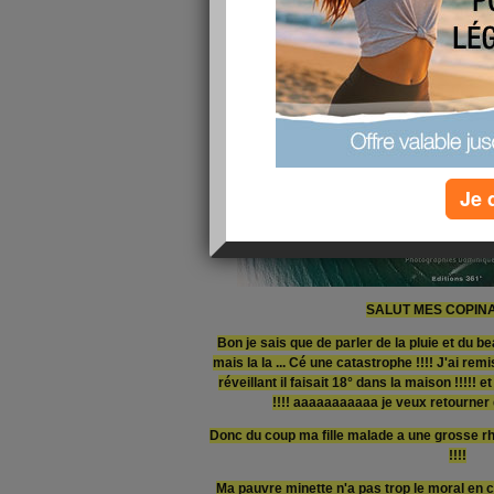
Je 
SALUT MES COPINA
Bon je sais que de parler de la pluie et du 
mais la la ... Cé une catastrophe !!!! J'ai re
réveillant il faisait 18° dans la maison !!!!!
!!!! aaaaaaaaaaa je veux retourn
Donc du coup ma fille malade a une grosse rhi
!!!!
Ma pauvre minette n'a pas trop le moral en 