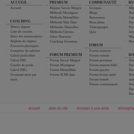
ACCUEIL
PREMIUM
COMMUNAUTÉ
RU
Accueil
Régime Savoir Maigrir
Groupes
Min
Méthode Montignac
Blogs
Nut
Méthode MentalSlim
Rencontres
Cui
COACHING
Méthode Slim Data
Bons plans
Psy
Menus régime
Méthodes Naturelles
Témoignages
For
Liste de courses
Méthode Chrono-
Quiz
Gro
Suivi des mensurations
Géno-Nutrition
Ma
Réglette de régime
Coaching Grossesse
Bea
FORUM
Exercices physiques
Compteur de calories
Forum minceur
FORUM PREMIUM
DO
Calcul poids idéal
Forum cuisine
Calcul IMC
Forum Savoir Maigrir
Forum grossesse
Dos
Courbe de poids
Forum Montignac
Forum maman bébé
Dos
Calcul IMG
Forum MentalSlim
Forum psycho
Dos
Grossesse mois par
Forum SLIM data
Forum forme santé
Dos
mois
Forum beauté
san
Forum communauté
Dos
Dos
Dos
accueil
plan du site
envoyer à une amie
témoigna
Forum minceur
Forum cuisine
Commencer un régime
boissons, vins et cocktails
Alimentation équilibrée et nutrition
astuces et bons plans