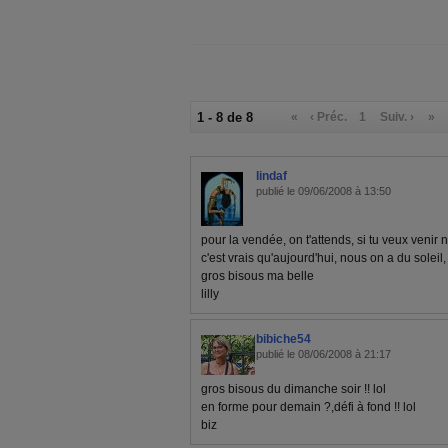
1 - 8 de 8
«
‹ Préc.
1
Suiv. ›
»
lindaf
publié le 09/06/2008 à 13:50
pour la vendée, on t'attends, si tu veux venir n
c'est vrais qu'aujourd'hui, nous on a du soleil
gros bisous ma belle
lilly
bibiche54
publié le 08/06/2008 à 21:17
gros bisous du dimanche soir !! lol
en forme pour demain ?,défi à fond !! lol
biz