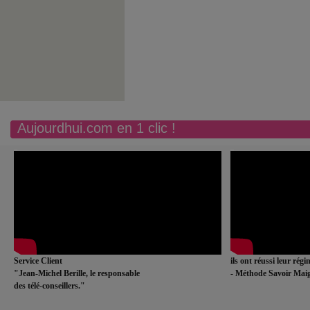
Aujourdhui.com en 1 clic !
Service Client
ils ont réussi leur rég
"Jean-Michel Berille, le responsable
- Méthode Savoir Maig
des télé-conseillers."