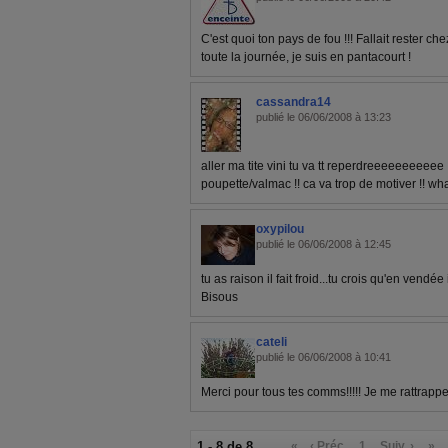
C'est quoi ton pays de fou !!! Fallait rester ch
toute la journée, je suis en pantacourt !
cassandra14
publié le 06/06/2008 à 13:23
aller ma tite vini tu va tt reperdreeeeeeeeeee !
poupette/valmac !! ca va trop de motiver !!
oxypilou
publié le 06/06/2008 à 12:45
tu as raison il fait froid...tu crois qu'en vendée 
Bisous
cateli
publié le 06/06/2008 à 10:41
Merci pour tous tes comms!!!!! Je me rattrapp
1 - 8 de 8
«
‹ Préc.
1
Suiv. ›
»