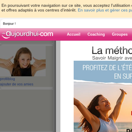
En poursuivant votre navigation sur ce site, vous acceptez l'utilisati
et offres adaptés à vos centres d'intérêt.
En savoir plus et gérer ces 
Bonjour !
Accueil
Coaching
Groupes
Accueil
>
espaces
>
vini85
> gla gla gla gl
du nez !!!
Blog de vini85
aide blog
profil
blog
ajouter de vos amies
gla gla gla gla gla .
sur le bout du nez 
publié le 06/06/2008 à 09:41