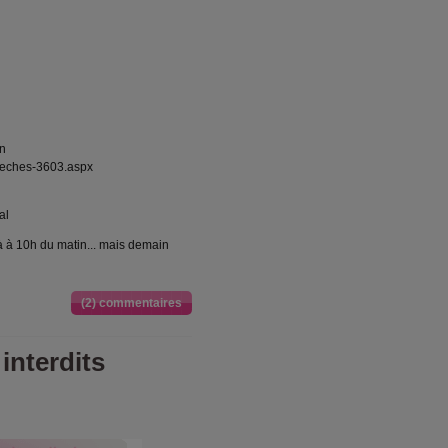
on
peches-3603.aspx
al
éjà à 10h du matin... mais demain
(2) commentaires
interdits