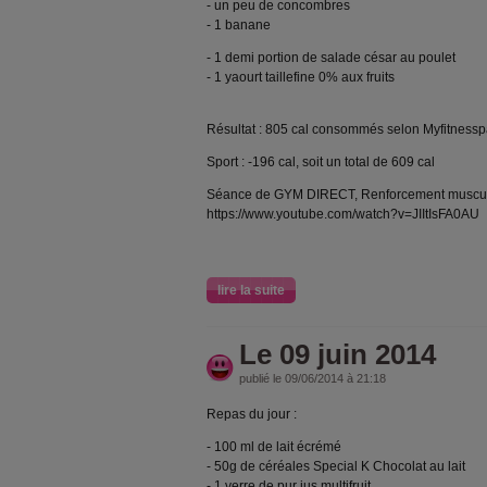
- un peu de concombres
- 1 banane
- 1 demi portion de salade césar au poulet
- 1 yaourt taillefine 0% aux fruits
Résultat : 805 cal consommés selon Myfitnessp
Sport : -196 cal, soit un total de 609 cal
Séance de GYM DIRECT, Renforcement muscul
https://www.youtube.com/watch?v=JIItIsFA0AU
lire la suite
Le 09 juin 2014
publié le 09/06/2014 à 21:18
Repas du jour :
- 100 ml de lait écrémé
- 50g de céréales Special K Chocolat au lait
- 1 verre de pur jus multifruit