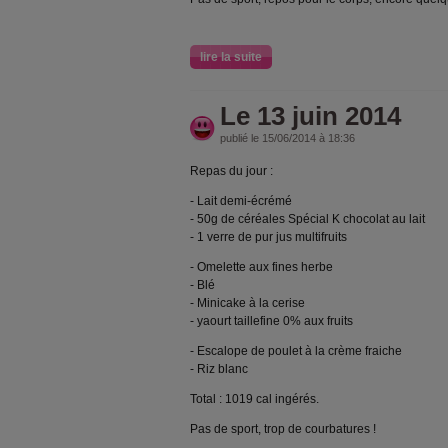
lire la suite
Le 13 juin 2014
publié le 15/06/2014 à 18:36
Repas du jour :
- Lait demi-écrémé
- 50g de céréales Spécial K chocolat au lait
- 1 verre de pur jus multifruits
- Omelette aux fines herbe
- Blé
- Minicake à la cerise
- yaourt taillefine 0% aux fruits
- Escalope de poulet à la crème fraiche
- Riz blanc
Total : 1019 cal ingérés.
Pas de sport, trop de courbatures !