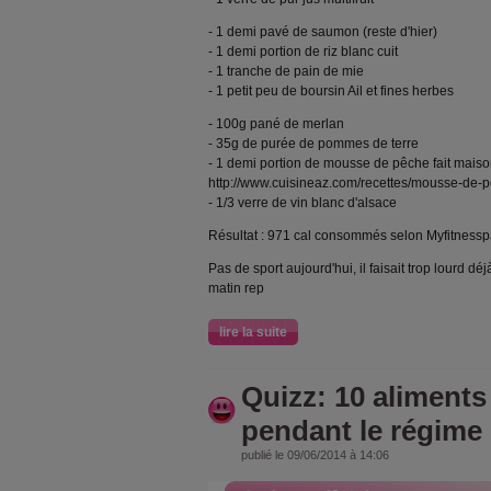
- 1 demi pavé de saumon (reste d'hier)
- 1 demi portion de riz blanc cuit
- 1 tranche de pain de mie
- 1 petit peu de boursin Ail et fines herbes
- 100g pané de merlan
- 35g de purée de pommes de terre
- 1 demi portion de mousse de pêche fait mais
http://www.cuisineaz.com/recettes/mousse-de-
- 1/3 verre de vin blanc d'alsace
Résultat : 971 cal consommés selon Myfitnessp
Pas de sport aujourd'hui, il faisait trop lourd d
matin rep
lire la suite
Quizz: 10 aliments 
pendant le régime
publié le 09/06/2014 à 14:06