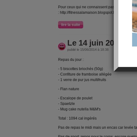
Pour ceux qui ne connaissent pas
: http://fitnessalamaison.blogspot.fr/2013/07/ins
lire la suite
Le 14 juin 2014
publié le 15/06/2014 à 18:38
Repas du jour :
- 5 biscottes briochés (50g)
- Confiture de framboise allégée
- 1 verre de pur jus multifruits
- Flan nature
- Escalope de poulet
- Spaetzle
- Mug cake nutella M&M's
Total : 1094 cal ingérés
Pas de repas le midi mais un encas car levée tard
Pas de sport, repos pour le corps, encore quel