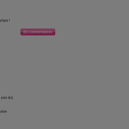
sympa !
(0) commentaires
re pas du)
naise