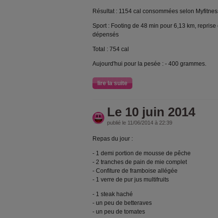
Résultat : 1154 cal consommées selon Myfitne
Sport : Footing de 48 min pour 6,13 km, reprise 
dépensés
Total : 754 cal
Aujourd'hui pour la pesée : - 400 grammes.
lire la suite
Le 10 juin 2014
publié le 11/06/2014 à 22:39
Repas du jour :
- 1 demi portion de mousse de pêche
- 2 tranches de pain de mie complet
- Confiture de framboise allégée
- 1 verre de pur jus multifruits
- 1 steak haché
- un peu de betteraves
- un peu de tomates