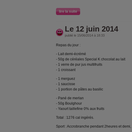
lire la suite
Le 12 juin 2014
publié le 15/06/2014 à 18:33
Repas du jour :
- Lait demi-écrémé
- 50g de céréales Special K chocolat au lait
- 1 verre de pur jus multifruits
- 1 croissant
- 1 merguez
- 1 saucisse
- 1 portion de pâtes au basilic
- Pané de merlan
- 50g Boulghour
- Yaourt taillefine 0% aux fruits
Total : 1276 cal ingérés.
Sport : Accrobranche pendant 2heures et demi