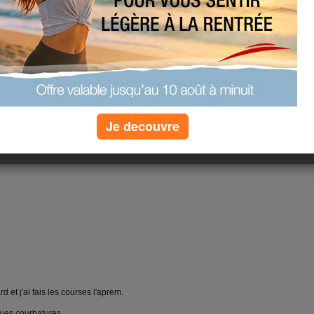
anity-cedez-la-folie.html
(1) commentaires
Je decouvre
 et j'ai fais les courses l'aprem.
ques courbatures.