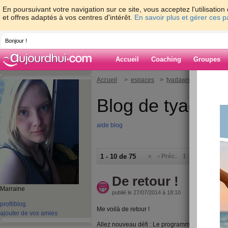
En poursuivant votre navigation sur ce site, vous acceptez l'utilisati
et offres adaptés à vos centres d'intérêt.
En savoir plus et gérer ces 
Bonjour !
Accueil
Coaching
Groupes
Accueil
>
espaces
>
tyadawn
Blog de tyadaw
aide blog
1 - 10 de 75
«
‹ Préc.
1
2
3
4
5
De retour !
Marraine
publié le 27/07/2014 à 18:10
profil
blog
Me voilà de retour !
ajouter de vos amies
Allez nouveau défi : Le programme Insanity !