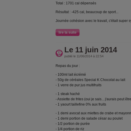
Total : 1701 cal dépensés
Résultat : -425 cal, beaucoup de sport...
Journée cohésion avec le travail, c'était super 
lire la suite
Le 11 juin 2014
publié le 11/06/2014 à 22:54
Repas du jour :
- 100ml lait écrémé
- 50g de céréales Special K Chocolat au lait
- 1 verre de pur jus multifruits
- 1 steak haché
- Assiette de frites (oui je sais... j'aurais peut êt
- 1 yaourt taillefine 0% aux fruits
- 1 demi avocat aux miettes de crabe et mayon
- 1 demi portion de salade césar au poulet
- 1/2 portion de purée
- 1/4 portion de riz