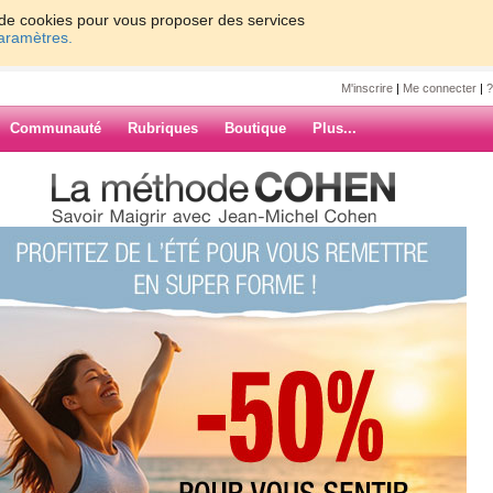
on de cookies pour vous proposer des services
paramètres.
M'inscrire
|
Me connecter
|
?
Communauté
Rubriques
Boutique
Plus...
n
6
7
8
Suiv. ›
»
ARCHIVES