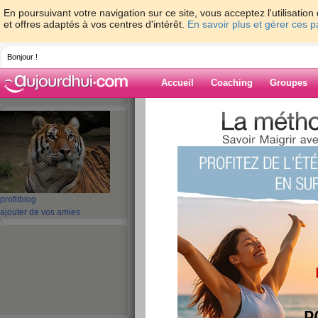
En poursuivant votre navigation sur ce site, vous acceptez l'utilisati
et offres adaptés à vos centres d'intérêt.
En savoir plus et gérer ces 
Bonjour !
Accueil
Coaching
Groupes
Accueil
>
espaces
>
salem04
> HELLO
Blog de salem0
aide blog
HELLOOOOOOO
profil
blog
ajouter de vos amies
publié le 06/04/2009 à 23:35
COUCOU LES ZAMIES
oui je sais je n ai pas été tres sérieuse et je v
autant que je vous oublie juste que je cherche d
coup je balade pas mal résultat je pars demain 
déposer des CV et apres direction les iles je ten