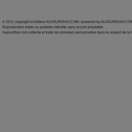
Découvrez aussi
:
exercices abdominaux
|
recette wok
|
ANXA Partenaires
:
Recette
de cuisine |
Recette cuisine
|
© 2011 copyright et éditeur AUJOURDHUI.COM / powered by AUJOURDHUI.CO
Reproduction totale ou partielle interdite sans accord préalable.
Aujourdhui.com collecte et traite les données personnelles dans le respect de la 