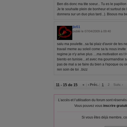
Ben dis donc ma tite soeur... Tu es le papillon 
Je te souhaite plein de bonheur et surtout de
donnera sur un duo plus tard...). Bisous ma be
jlo51
publié le 07/04/2009 à 09:40
salu ma poulette...sa fai plaiz d'avoir de tes n
travail meme au soleil come sa tu nous invite t
regime je n'y arive plus ....ma motivation es t
biento en tunisie....et avec ma gourmandise sa
pas de mal a se faire du bien a l'epoque ou o
ren soin de toi ..bizz
11 - 15 de 15
«
‹ Préc.
1
2
Suiv. ›
L’accès et l’utilisation du forum sont réser
Vous pouvez vous
inscrire gratu
Si vous êtes déjà membre, co