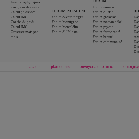
FORUM
Exercices physiques
Compteur de calories
Forum minceur
FORUM PREMIUM
DO
Calcul poids idéal
Forum cuisine
Calcul IMC
Forum Savoir Maigrir
Forum grossesse
Dos
Courbe de poids
Forum Montignac
Forum maman bébé
Dos
Calcul IMG
Forum MentalSlim
Forum psycho
Dos
Grossesse mois par
Forum SLIM data
Forum forme santé
Dos
mois
Forum beauté
san
Forum communauté
Dos
Dos
Dos
accueil
plan du site
envoyer à une amie
témoigna
Forum minceur
Forum cuisine
Commencer un régime
boissons, vins et cocktails
Alimentation équilibrée et nutrition
astuces et bons plans
Minceur
Recette cuisine
exercices physiques
recette facile
produits minceur
Recette poulet
Tags
:
ventre plat
|
maigrir des fesses
|
abdominaux
|
régime américain
|
régime mayo
|