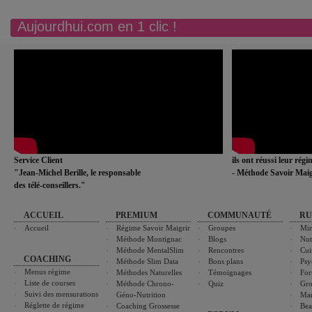
Aujourdhui.com en 1 clic !
Service Client
ils ont réussi leur rég
"Jean-Michel Berille, le responsable
- Méthode Savoir Maig
des télé-conseillers."
ACCUEIL
PREMIUM
COMMUNAUTÉ
RU
Accueil
Régime Savoir Maigrir
Groupes
Min
Méthode Montignac
Blogs
Nut
Méthode MentalSlim
Rencontres
Cui
COACHING
Méthode Slim Data
Bons plans
Psy
Menus régime
Méthodes Naturelles
Témoignages
For
Liste de courses
Méthode Chrono-
Quiz
Gro
Suivi des mensurations
Géno-Nutrition
Ma
Réglette de régime
Coaching Grossesse
Bea