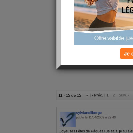
MISERE EST MOINS PENIBLE AU SOLEIL lalal
et vous mes copinettes comment allez vous ??
le soleil revient avec les beaux jours le moral e
chantent le soleil est la et bientot ce sera les ma
supplémentaire .... alors on relache pas les effo
dur de trouver la motiv' en hiver qu au printemps
je vous bise et vais aller de ce pas répondre a
Je 
GROS BISOUS A TOUTES a bientot
11 - 15 de 15
«
‹ Préc.
1
2
Suiv. ›
sylvianeliberge
publié le 11/04/2009 à 22:40
Joyeuses Fêtes de Pâques ! Je sais, je suis 