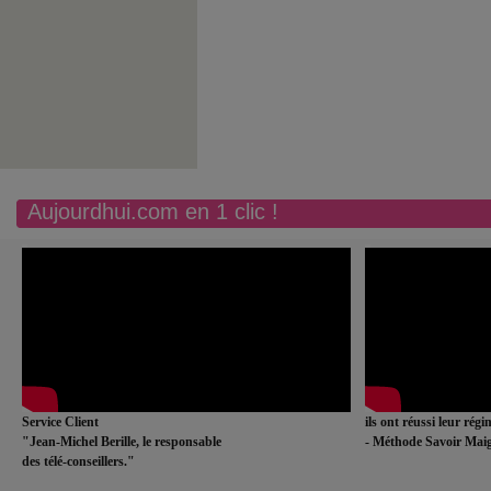
Aujourdhui.com en 1 clic !
Service Client
ils ont réussi leur rég
"Jean-Michel Berille, le responsable
- Méthode Savoir Maig
des télé-conseillers."