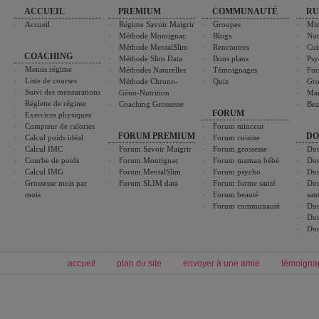
ACCUEIL
PREMIUM
COMMUNAUTÉ
RU
Accueil
Régime Savoir Maigrir
Groupes
Min
Méthode Montignac
Blogs
Nut
Méthode MentalSlim
Rencontres
Cui
COACHING
Méthode Slim Data
Bons plans
Psy
Menus régime
Méthodes Naturelles
Témoignages
For
Liste de courses
Méthode Chrono-
Quiz
Gro
Suivi des mensurations
Géno-Nutrition
Ma
Réglette de régime
Coaching Grossesse
Bea
FORUM
Exercices physiques
Compteur de calories
Forum minceur
FORUM PREMIUM
DO
Calcul poids idéal
Forum cuisine
Calcul IMC
Forum Savoir Maigrir
Forum grossesse
Dos
Courbe de poids
Forum Montignac
Forum maman bébé
Dos
Calcul IMG
Forum MentalSlim
Forum psycho
Dos
Grossesse mois par
Forum SLIM data
Forum forme santé
Dos
mois
Forum beauté
san
Forum communauté
Dos
Dos
Dos
accueil
plan du site
envoyer à une amie
témoigna
Forum minceur
Forum cuisine
Commencer un régime
boissons, vins et cocktails
Alimentation équilibrée et nutrition
astuces et bons plans