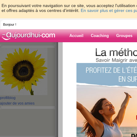
En poursuivant votre navigation sur ce site, vous acceptez l'utilisati
et offres adaptés à vos centres d'intérêt.
En savoir plus et gérer ces 
Bonjour !
Accueil
Coaching
Groupes
Accueil
>
espaces
>
patate
Blog de patate
aide blog
Ce membre n'a pas encore écrit d'article blog.
profil
blog
ajouter de vos amies