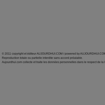
Minceur
Recette cuisine
exercices physiques
recette facile
produits minceur
Recette poulet
Tags
:
ventre plat
|
maigrir des fesses
|
abdominaux
|
régime américain
|
régime mayo
|
Découvrez aussi
:
exercices abdominaux
|
recette wok
|
ANXA Partenaires
:
Recette
de cuisine |
Recette cuisine
|
© 2011 copyright et éditeur AUJOURDHUI.COM / powered by AUJOURDHUI.CO
Reproduction totale ou partielle interdite sans accord préalable.
Aujourdhui.com collecte et traite les données personnelles dans le respect de la 