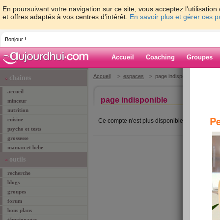
En poursuivant votre navigation sur ce site, vous acceptez l'utilisati
et offres adaptés à vos centres d'intérêt.
En savoir plus et gérer ces 
Bonjour !
Accueil
Coaching
Groupes
Accueil
>
espaces
> page indisponible
chaînes
accueil
page indisponible
minceur
nutrition
Pe
cuisine
Ce compte n'est plus disponible.
psycho et tests
grossesse
maman et bebe
outils
recherche
blogs
groupes
forum
bons plans
témoignages