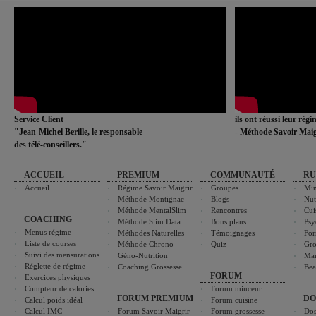
Service Client
ils ont réussi leur rég
"Jean-Michel Berille, le responsable
- Méthode Savoir Maig
des télé-conseillers."
ACCUEIL
PREMIUM
COMMUNAUTÉ
RU
Accueil
Régime Savoir Maigrir
Groupes
Min
Méthode Montignac
Blogs
Nut
Méthode MentalSlim
Rencontres
Cui
COACHING
Méthode Slim Data
Bons plans
Psy
Menus régime
Méthodes Naturelles
Témoignages
For
Liste de courses
Méthode Chrono-
Quiz
Gro
Suivi des mensurations
Géno-Nutrition
Ma
Réglette de régime
Coaching Grossesse
Bea
FORUM
Exercices physiques
Compteur de calories
Forum minceur
FORUM PREMIUM
DO
Calcul poids idéal
Forum cuisine
Calcul IMC
Forum Savoir Maigrir
Forum grossesse
Dos