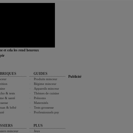
ime et cela les rend heureux
rir
BRIQUES
GUIDES
Publicité
ceur
Produits minceur
rition
Régime minceur
sine
Appareils minceur
cho & tests
Thèmes de cuisine
me & santé
Prénoms
ssesse
Maternités
man & bébé
Tests grossesse
uté
Professionnels psy
SSIERS
PLUS
siers minceur
Jeux