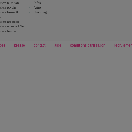
siers nutrition
Infos
siers psycho
Astro
siers forme &
Shopping
té
siers grossesse
siers maman bébé
siers beauté
ges
presse
contact
aide
conditions d'utilisation
recrutemen
Forum grossesse et bébé
Forum psychologie
envie de bébé et de devenir maman
développement personnel et spiritua
accouchement et naissance de bébé
couple et sexualité
Grossesse et femme enceinte
Psychologie
symptome grossesse
intelligence et test de qi
calendrier de grossesse
test qi
régime protéiné
|
maigrir du ventre
|