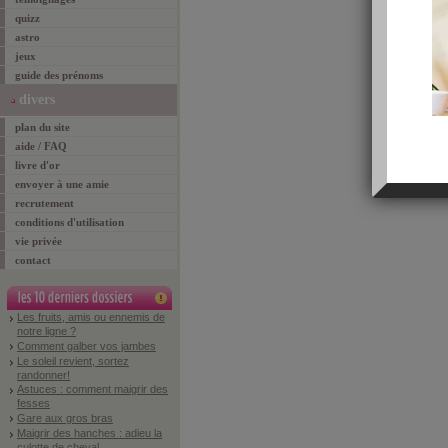
quizz
astro
jeux
guide des prénoms
divers
plan du site
aide / FAQ
livre d'or
envoyer à une amie
recrutement
conditions d'utilisation
vie privée
contact
Les fruits, amis ou ennemis de
notre ligne ?
Comment galber vos jambes
Le soleil revient, sortez
randonner!
Astuces : comment maigrir des
fesses
Gare aux gros bras
Maigrir des hanches : adieu la
culotte de cheval