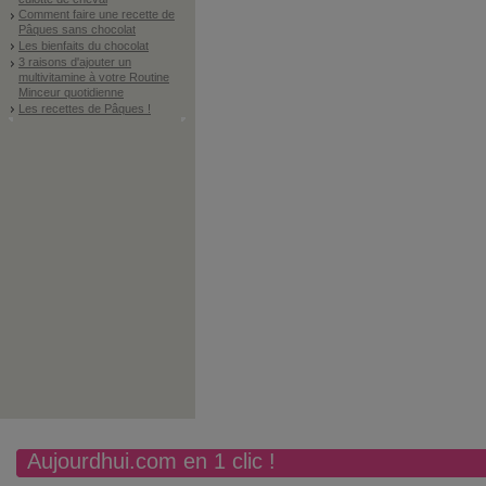
Comment faire une recette de
Pâques sans chocolat
Les bienfaits du chocolat
3 raisons d'ajouter un
multivitamine à votre Routine
Minceur quotidienne
Les recettes de Pâques !
Aujourdhui.com en 1 clic !