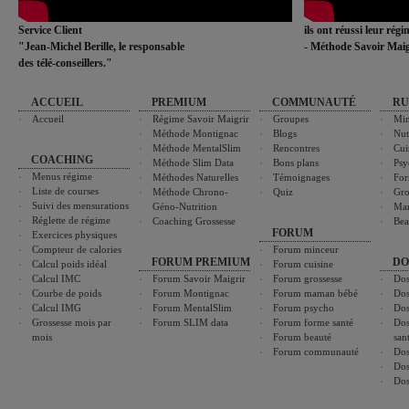
Service Client
ils ont réussi leur rég
"Jean-Michel Berille, le responsable
- Méthode Savoir Maig
des télé-conseillers."
ACCUEIL
PREMIUM
COMMUNAUTÉ
RU
Accueil
Régime Savoir Maigrir
Groupes
Min
Méthode Montignac
Blogs
Nut
Méthode MentalSlim
Rencontres
Cui
COACHING
Méthode Slim Data
Bons plans
Psy
Menus régime
Méthodes Naturelles
Témoignages
For
Liste de courses
Méthode Chrono-
Quiz
Gro
Suivi des mensurations
Géno-Nutrition
Ma
Réglette de régime
Coaching Grossesse
Bea
FORUM
Exercices physiques
Compteur de calories
Forum minceur
FORUM PREMIUM
DO
Calcul poids idéal
Forum cuisine
Calcul IMC
Forum Savoir Maigrir
Forum grossesse
Dos
Courbe de poids
Forum Montignac
Forum maman bébé
Dos
Calcul IMG
Forum MentalSlim
Forum psycho
Dos
Grossesse mois par
Forum SLIM data
Forum forme santé
Dos
mois
Forum beauté
san
Forum communauté
Dos
Dos
Dos