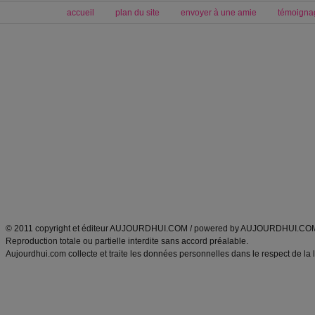
accueil
plan du site
envoyer à une amie
témoigna
Forum minceur
Forum cuisine
Commencer un régime
boissons, vins et cocktails
Alimentation équilibrée et nutrition
astuces et bons plans
Minceur
Recette cuisine
exercices physiques
recette facile
produits minceur
Recette poulet
Tags
:
ventre plat
|
maigrir des fesses
|
abdominaux
|
régime américain
|
régime mayo
|
Découvrez aussi
:
exercices abdominaux
|
recette wok
|
ANXA Partenaires
:
Recette
de cuisine |
Recette cuisine
|
© 2011 copyright et éditeur AUJOURDHUI.COM / powered by AUJOURDHUI.CO
Reproduction totale ou partielle interdite sans accord préalable.
Aujourdhui.com collecte et traite les données personnelles dans le respect de la 