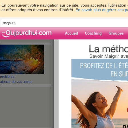
En poursuivant votre navigation sur ce site, vous acceptez l'utilisati
et offres adaptés à vos centres d'intérêt.
En savoir plus et gérer ces 
Bonjour !
Accueil
Coaching
Groupes
Accueil
>
espaces
>
pianoforte92
> demain
grand soleil
Blog de pianofo
aide blog
profil
blog
ajouter de vos amies
demain matin dépa
Lattes......et grand 
publié le 21/05/2010 à 21:34
sur toute la France aussi je pense....