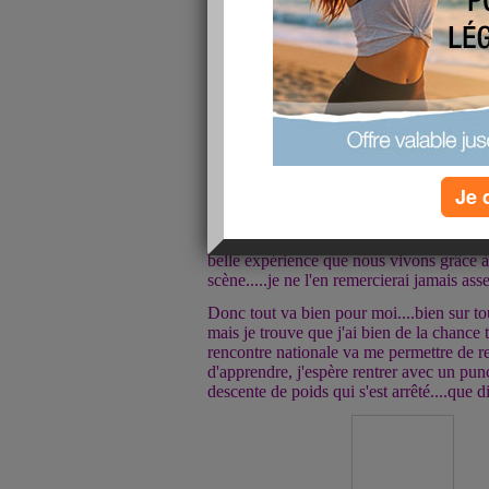
Le mois de mai tire bientôt à sa fin en b
de rencontre nationale, avec ce temps c'es
week end prochain notre dernier specta
Zénith.....après on pourra pense réelleme
Je 
Nos précédents concerts se sont vraiment
pour la beauté des tableaux qui composent 
belle expérience que nous vivons grâce à
scène.....je ne l'en remercierai jamais as
Donc tout va bien pour moi....bien sur tou
mais je trouve que j'ai bien de la chance t
rencontre nationale va me permettre de r
d'apprendre, j'espère rentrer avec un pu
descente de poids qui s'est arrêté....que di