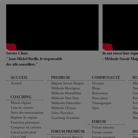
Service Client
ils ont réussi leur rég
"Jean-Michel Berille, le responsable
- Méthode Savoir Maig
des télé-conseillers."
ACCUEIL
PREMIUM
COMMUNAUTÉ
RU
Accueil
Régime Savoir Maigrir
Groupes
Min
Méthode Montignac
Blogs
Nut
Méthode MentalSlim
Rencontres
Cui
COACHING
Méthode Slim Data
Bons plans
Psy
Menus régime
Méthodes Naturelles
Témoignages
For
Liste de courses
Méthode Chrono-
Quiz
Gro
Suivi des mensurations
Géno-Nutrition
Ma
Réglette de régime
Coaching Grossesse
Bea
FORUM
Exercices physiques
Compteur de calories
Forum minceur
FORUM PREMIUM
DO
Calcul poids idéal
Forum cuisine
Calcul IMC
Forum Savoir Maigrir
Forum grossesse
Dos