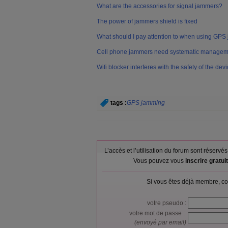
What are the accessories for signal jammers?
The power of jammers shield is fixed
What should I pay attention to when using GP
Cell phone jammers need systematic managem
Wifi blocker interferes with the safety of the dev
tags :
GPS jamming
L’accès et l’utilisation du forum sont réser
Vous pouvez vous
inscrire gratu
Si vous êtes déjà membre, co
votre pseudo :
votre mot de passe :
(envoyé par email)