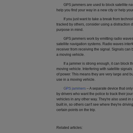
GPS jammers are used to block satellite navi
help you find your way in a new city or help you
If you just want to take a break from technol
tracked by others, consider using a distraction 
purpose in mind.
GPS jammers work by emitting radio waves 
satellite navigation systems. Radio waves interf
receiver from receiving the signal. Signals can b
a moving vehicle.
If a jammer is strong enough, it can block the
moving vehicle. Interfering with satellite signals
of power. This means they are very large and bul
use in a moving vehicle.
GPS jammers
– A separate device that only
by drivers who want the police to track their jou
vehicles in any other way. They're also used in
built in, so others can't see where they're driving
certain points on the trip.
Related articles: