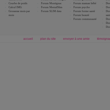
Courbe de poids
Forum Montignac
Forum maman bébé
Dos
Calcul IMG
Forum MentalSlim
Forum psycho
Dos
Grossesse mois par
Forum SLIM data
Forum forme santé
Dos
mois
Forum beauté
san
Forum communauté
Dos
Dos
Dos
accueil
plan du site
envoyer à une amie
témoigna
Forum minceur
Forum cuisine
Commencer un régime
boissons, vins et cocktails
Alimentation équilibrée et nutrition
astuces et bons plans
Minceur
Recette cuisine
exercices physiques
recette facile
produits minceur
Recette poulet
Tags
:
ventre plat
|
maigrir des fesses
|
abdominaux
|
régime américain
|
régime mayo
|
Découvrez aussi
:
exercices abdominaux
|
recette wok
|
ANXA Partenaires
:
Recette
de cuisine |
Recette cuisine
|