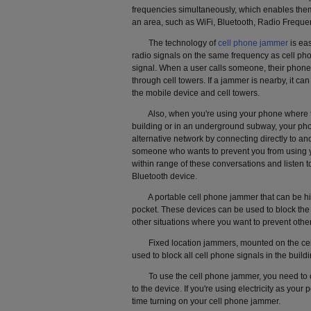
frequencies simultaneously, which enables them 
an area, such as WiFi, Bluetooth, Radio Frequen
The technology of
cell phone jammer
is ea
radio signals on the same frequency as cell pho
signal. When a user calls someone, their phone 
through cell towers. If a jammer is nearby, it 
the mobile device and cell towers.
Also, when you're using your phone where the
building or in an underground subway, your pho
alternative network by connecting directly to a
someone who wants to prevent you from using y
within range of these conversations and listen t
Bluetooth device.
A portable cell phone jammer that can be hid
pocket. These devices can be used to block the
other situations where you want to prevent othe
Fixed location jammers, mounted on the ceilin
used to block all cell phone signals in the buildi
To use the cell phone jammer, you need to c
to the device. If you're using electricity as your
time turning on your cell phone jammer.