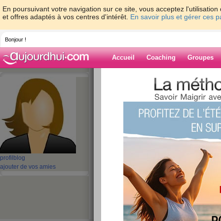
En poursuivant votre navigation sur ce site, vous acceptez l'utilisati
et offres adaptés à vos centres d'intérêt.
En savoir plus et gérer ces 
Bonjour !
Accueil
Coaching
Groupes
Accueil
>
espaces
>
perfectjammmer
> Tu
power for it to work
Blog de perfec
aide blog
Turn on the jamme
profil
blog
it to power for it t
ajouter de vos amies
publié le 25/08/2022 à 03:35