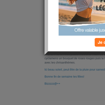
Je 
11 ans aujourd'hui que tu es parti pour les étoi
pourtant les années passent alors ce matin au c
cyclamens un bouquet de roses rouges puis le 
avec les chrisanthèmes.
Ici beau soleil, peut être de la pluie pour samedi
Bonne fin de semaine les filles!
Bizzzzz@++