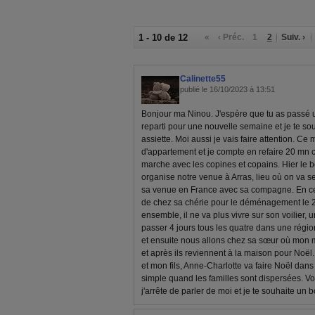
1 - 10 de 12
«
‹ Préc.
1
2
Suiv. ›
Calinette55
publié le 16/10/2023 à 13:51
Bonjour ma Ninou. J'espère que tu as passé u
reparti pour une nouvelle semaine et je te s
assiette. Moi aussi je vais faire attention. Ce m
d'appartement et je compte en refaire 20 mn 
marche avec les copines et copains. Hier le bo
organise notre venue à Arras, lieu où on va se
sa venue en France avec sa compagne. En ce 
de chez sa chérie pour le déménagement le 25 o
ensemble, il ne va plus vivre sur son voilier, 
passer 4 jours tous les quatre dans une rég
et ensuite nous allons chez sa sœur où mon ma
et après ils reviennent à la maison pour Noël. J
et mon fils, Anne-Charlotte va faire Noël dan
simple quand les familles sont dispersées. Vo
j'arrête de parler de moi et je te souhaite un