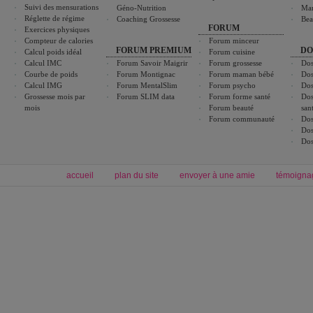
Suivi des mensurations
Géno-Nutrition
Ma
Réglette de régime
Coaching Grossesse
Bea
FORUM
Exercices physiques
Compteur de calories
Forum minceur
FORUM PREMIUM
DO
Calcul poids idéal
Forum cuisine
Calcul IMC
Forum Savoir Maigrir
Forum grossesse
Dos
Courbe de poids
Forum Montignac
Forum maman bébé
Dos
Calcul IMG
Forum MentalSlim
Forum psycho
Dos
Grossesse mois par
Forum SLIM data
Forum forme santé
Dos
mois
Forum beauté
san
Forum communauté
Dos
Dos
Dos
accueil
plan du site
envoyer à une amie
témoigna
Forum minceur
Forum cuisine
Commencer un régime
boissons, vins et cocktails
Alimentation équilibrée et nutrition
astuces et bons plans
Minceur
Recette cuisine
exercices physiques
recette facile
produits minceur
Recette poulet