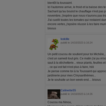
bientôt la toussaint.
Ici l'automne arrive, le froid et la baisse des
Sachant qu'au boulot le chauffage n'est pas p
novembre, j'espère que nous n'aurons pas trop
J'ai cueilli toutes les tomates qui restaient da
encore vertes, j'epsère réussir à les faire mur
bisous
kokille
publié le 14/10/2023 à 16:24
Un petit coucou de soutient pour toi Michèle,..
c'est un samedi tout gris. Ce matin j'ai pu m'o
saut à la déchetterie... vieux plants, feuilles e
.. ce qui est fait n'est plus à faire, hiiii
Je pense comme toi à la Toussaint qui approch
jardinerie pour mes Chrysanthèmes...
Je te souhaite un bon week-end.... bisous
Calinette55
publié le 14/10/2023 à 14:26
Coucou ma Ninou,