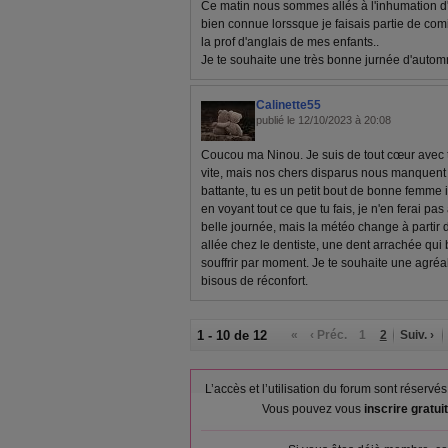
Ce matin nous sommes allés à l'inhumation d'
bien connue lorssque je faisais partie de com
la prof d'anglais de mes enfants..
Je te souhaite une très bonne jurnée d'auto
Calinette55
publié le 12/10/2023 à 20:08
Coucou ma Ninou. Je suis de tout cœur avec t
vite, mais nos chers disparus nous manquent 
battante, tu es un petit bout de bonne femme 
en voyant tout ce que tu fais, je n'en ferai p
belle journée, mais la météo change à partir 
allée chez le dentiste, une dent arrachée qui 
souffrir par moment. Je te souhaite une agréab
bisous de réconfort.
1 - 10 de 12
«
‹ Préc.
1
2
Suiv. ›
L’accès et l’utilisation du forum sont réser
Vous pouvez vous
inscrire gratu