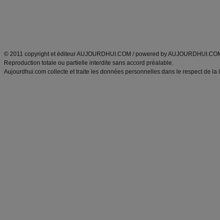
Tags
:
ventre plat
|
maigrir des fesses
|
abdominaux
|
régime américain
|
régime mayo
|
Découvrez aussi
:
exercices abdominaux
|
recette wok
|
ANXA Partenaires
:
Recette
de cuisine |
Recette cuisine
|
© 2011 copyright et éditeur AUJOURDHUI.COM / powered by AUJOURDHUI.CO
Reproduction totale ou partielle interdite sans accord préalable.
Aujourdhui.com collecte et traite les données personnelles dans le respect de la 