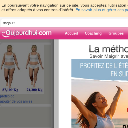
En poursuivant votre navigation sur ce site, vous acceptez l'utilisati
et offres adaptés à vos centres d'intérêt.
En savoir plus et gérer ces 
Bonjour !
Accueil
Coaching
Groupes
Accueil
>
espaces
>
ninou1
> 11 ans.
Blog de ninou1
aide blog
11 ans.
publié le 12/10/2023 à 14:11
profil
blog
ajouter de vos amies