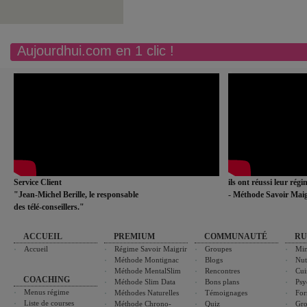
Aujourdhui.com en 1 clic !
Service Client
ils ont réussi leur rég
"Jean-Michel Berille, le responsable
- Méthode Savoir Maig
des télé-conseillers."
ACCUEIL
PREMIUM
COMMUNAUTÉ
RU
Accueil
Régime Savoir Maigrir
Groupes
Min
Méthode Montignac
Blogs
Nut
Méthode MentalSlim
Rencontres
Cui
COACHING
Méthode Slim Data
Bons plans
Psy
Menus régime
Méthodes Naturelles
Témoignages
For
Liste de courses
Méthode Chrono-
Quiz
Gro