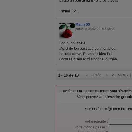
passe un bon dimanche ,gros bisous
**mimi 16**.
Mamy66
publié le 04/02/2018 à 08:29
Bonjour Michèle,
Merci de ton passage sur mon blog.
Le froid arrive, l'hiver est bien là !
Grosses bises et très bonne journée.
1 - 10 de 19
«
‹ Préc.
1
2
Suiv. ›
L’accès et l’utilisation du forum sont réser
Vous pouvez vous
inscrire gratu
Si vous êtes déjà membre, co
votre pseudo :
votre mot de passe :