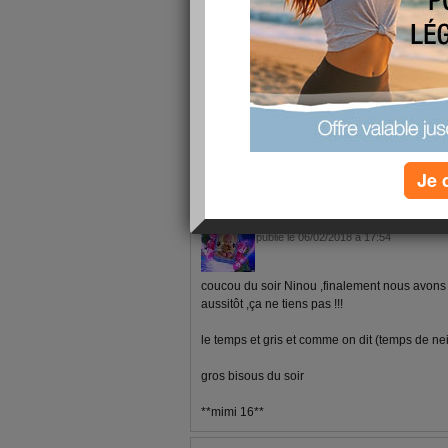
semaine.Bizz@+
1 - 10 de 19
«
‹ Préc.
1
2
Suiv. ›
Je 
obse
publié le 06/02/2018 à 17:54
coucou du soir Ninou ,finalement nous avons
aussitôt ,ça ne tiens pas !!!
le temps et gris et comme on dit (temps de nei
gros bisous du soir
**mimi 16**