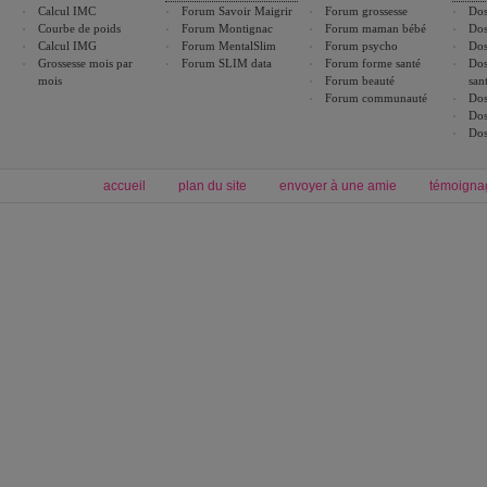
Calcul IMC
Forum Savoir Maigrir
Forum grossesse
Dos
Courbe de poids
Forum Montignac
Forum maman bébé
Dos
Calcul IMG
Forum MentalSlim
Forum psycho
Dos
Grossesse mois par
Forum SLIM data
Forum forme santé
Dos
mois
Forum beauté
san
Forum communauté
Dos
Dos
Dos
accueil
plan du site
envoyer à une amie
témoigna
Forum minceur
Forum cuisine
Commencer un régime
boissons, vins et cocktails
Alimentation équilibrée et nutrition
astuces et bons plans
Minceur
Recette cuisine
exercices physiques
recette facile
produits minceur
Recette poulet
Tags
:
ventre plat
|
maigrir des fesses
|
abdominaux
|
régime américain
|
régime mayo
|
Découvrez aussi
:
exercices abdominaux
|
recette wok
|
ANXA Partenaires
:
Recette
de cuisine |
Recette cuisine
|