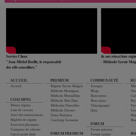
Service Client
ils ont réussi leur rég
"Jean-Michel Berille, le responsable
- Méthode Savoir Maig
des télé-conseillers."
ACCUEIL
PREMIUM
COMMUNAUTÉ
RU
Accueil
Régime Savoir Maigrir
Groupes
Min
Méthode Montignac
Blogs
Nut
Méthode MentalSlim
Rencontres
Cui
COACHING
Méthode Slim Data
Bons plans
Psy
Menus régime
Méthodes Naturelles
Témoignages
For
Liste de courses
Méthode Chrono-
Quiz
Gro
Suivi des mensurations
Géno-Nutrition
Ma
Réglette de régime
Coaching Grossesse
Bea
FORUM
Exercices physiques
Compteur de calories
Forum minceur
FORUM PREMIUM
DO
Calcul poids idéal
Forum cuisine