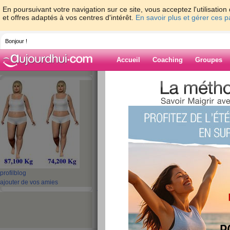
En poursuivant votre navigation sur ce site, vous acceptez l'utilisati
et offres adaptés à vos centres d'intérêt.
En savoir plus et gérer ces 
Bonjour !
Accueil
Coaching
Groupes
Accueil
>
espaces
>
ninou1
> Entre Janvi
Blog de ninou1
aide blog
Entre Janvier,Févie
publié le 29/01/2018 à 11:20
profil
blog
ajouter de vos amies
j'attaque ma 3eme semaines de
Hierune super journée avec les 
soleil,aujourd'hui ciel gris brume
bon lundi en vous souhaitant u