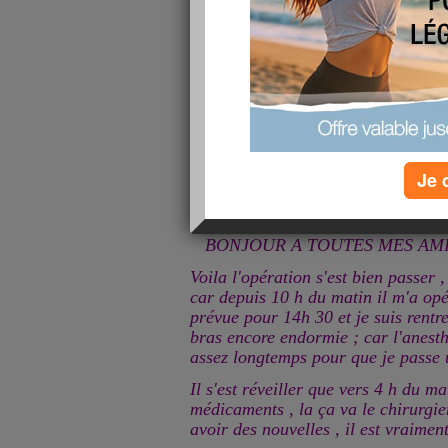
Je 
BONJOUR A TOUTES MES AMI
Voila l'opération s'est bien passer ,
car depuis 10 h du matin il m'a opér
prévue pour 14h 30 et je suis rentre
bras encore endormie ; car l'anest
assez longtemps pour que je passe 
Il s'est réveiller que vers 4 h du mat
médicaments , la ça va le chirurgi
avoir des nouvelles , il est vraimen