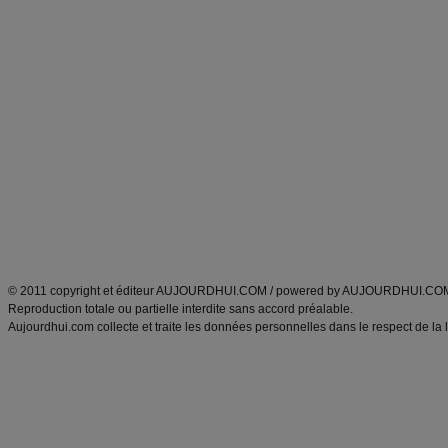
Forum minceur
Forum cuisine
Commencer un régime
boissons, vins et cocktails
Alimentation équilibrée et nutrition
astuces et bons plans
Minceur
Recette cuisine
exercices physiques
recette facile
produits minceur
Recette poulet
Tags
:
ventre plat
|
maigrir des fesses
|
abdominaux
|
régime américain
|
régime mayo
|
Découvrez aussi
:
exercices abdominaux
|
recette wok
|
ANXA Partenaires
:
Recette
de cuisine |
Recette cuisine
|
© 2011 copyright et éditeur AUJOURDHUI.COM / powered by AUJOURDHUI.CO
Reproduction totale ou partielle interdite sans accord préalable.
Aujourdhui.com collecte et traite les données personnelles dans le respect de la 