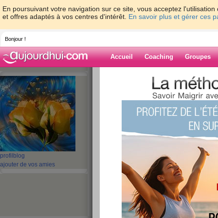
En poursuivant votre navigation sur ce site, vous acceptez l'utilisati
et offres adaptés à vos centres d'intérêt.
En savoir plus et gérer ces 
Bonjour !
Accueil
Coaching
Groupes
Accueil
>
espaces
>
michalette31
> DES 
Blog de michale
aide blog
DES NOUVELLES
L'OPERATION !!!!
profil
blog
ajouter de vos amies
publié le 17/11/2013 à 10:36