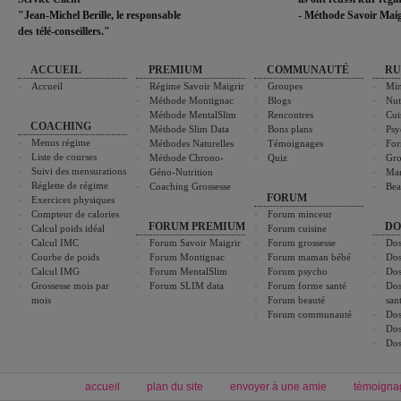
"Jean-Michel Berille, le responsable
- Méthode Savoir Maig
des télé-conseillers."
ACCUEIL
PREMIUM
COMMUNAUTÉ
RU
Accueil
Régime Savoir Maigrir
Groupes
Min
Méthode Montignac
Blogs
Nut
Méthode MentalSlim
Rencontres
Cui
COACHING
Méthode Slim Data
Bons plans
Psy
Menus régime
Méthodes Naturelles
Témoignages
For
Liste de courses
Méthode Chrono-
Quiz
Gro
Suivi des mensurations
Géno-Nutrition
Ma
Réglette de régime
Coaching Grossesse
Bea
FORUM
Exercices physiques
Compteur de calories
Forum minceur
FORUM PREMIUM
DO
Calcul poids idéal
Forum cuisine
Calcul IMC
Forum Savoir Maigrir
Forum grossesse
Dos
Courbe de poids
Forum Montignac
Forum maman bébé
Dos
Calcul IMG
Forum MentalSlim
Forum psycho
Dos
Grossesse mois par
Forum SLIM data
Forum forme santé
Dos
mois
Forum beauté
san
Forum communauté
Dos
Dos
Dos
accueil
plan du site
envoyer à une amie
témoigna