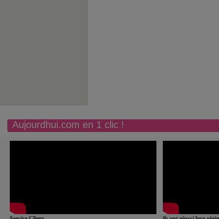
Aujourdhui.com en 1 clic !
Service Client
ils ont réussi leur rég