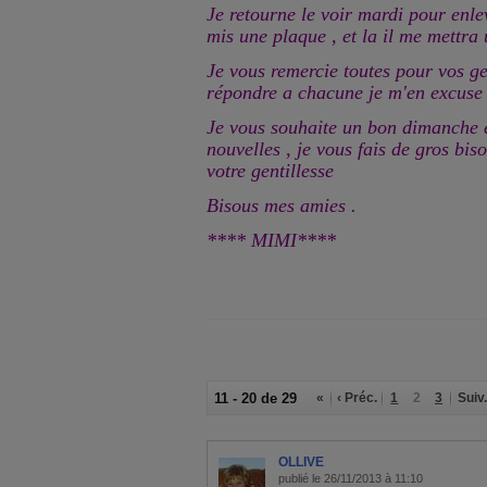
Je retourne le voir mardi pour enlev
mis une plaque , et la il me mettra u
Je vous remercie toutes pour vos ge
répondre a chacune je m'en excuse 
Je vous souhaite un bon dimanche 
nouvelles , je vous fais de gros bis
votre gentillesse
Bisous mes amies .
**** MIMI****
11 - 20 de 29
«
‹ Préc.
1
2
3
Suiv.
OLLIVE
publié le 26/11/2013 à 11:10