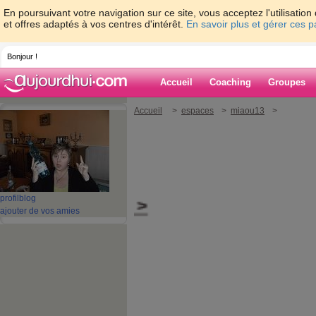
En poursuivant votre navigation sur ce site, vous acceptez l'utilisati
et offres adaptés à vos centres d'intérêt.
En savoir plus et gérer ces 
Bonjour !
Accueil
Coaching
Groupes
Accueil
>
espaces
>
miaou13
>
profil
blog
. </marsquee >
ajouter de vos amies