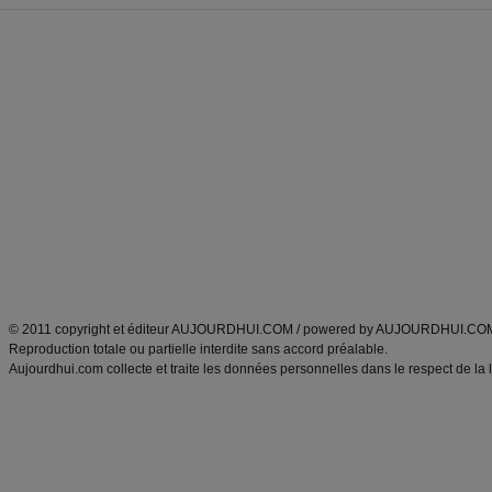
Forum minceur
Forum cuisine
Commencer un régime
boissons, vins et cocktails
Alimentation équilibrée et nutrition
astuces et bons plans
Minceur
Recette cuisine
exercices physiques
recette facile
produits minceur
Recette poulet
Tags
:
ventre plat
|
maigrir des fesses
|
abdominaux
|
régime américain
|
régime mayo
|
Découvrez aussi
:
exercices abdominaux
|
recette wok
|
ANXA Partenaires
:
Recette
de cuisine |
Recette cuisine
|
© 2011 copyright et éditeur AUJOURDHUI.COM / powered by AUJOURDHUI.CO
Reproduction totale ou partielle interdite sans accord préalable.
Aujourdhui.com collecte et traite les données personnelles dans le respect de la 