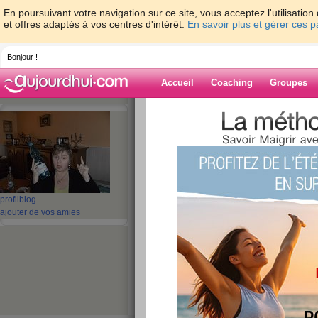
En poursuivant votre navigation sur ce site, vous acceptez l'utilisati
et offres adaptés à vos centres d'intérêt.
En savoir plus et gérer ces 
Bonjour !
Accueil
Coaching
Groupes
Accueil
>
espaces
>
miaou13
> <marquee
..MERCREDI DES CENDRES...DEBUT DU CAREME
Blog de miaou1
aide blog
profil
blog
&lt;marquee&gt;
ajouter de vos amies
.........AUJOURD'
DES CENDRES...
CAREME
...........&gt;&lt;m