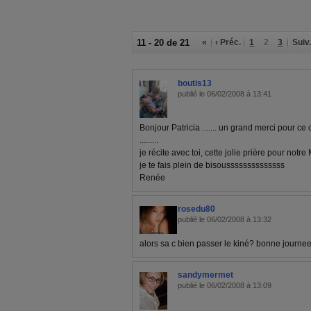
11 - 20 de 21
«
‹ Préc.
1
2
3
Suiv.
boutis13
publié le 06/02/2008 à 13:41
Bonjour Patricia ....... un grand merci pour ce 
.........
je récite avec toi, cette jolie prière pour notre 
je te fais plein de bisoussssssssssssss
Renée
rosedu80
publié le 06/02/2008 à 13:32
alors sa c bien passer le kiné? bonne journee
sandymermet
publié le 06/02/2008 à 13:09