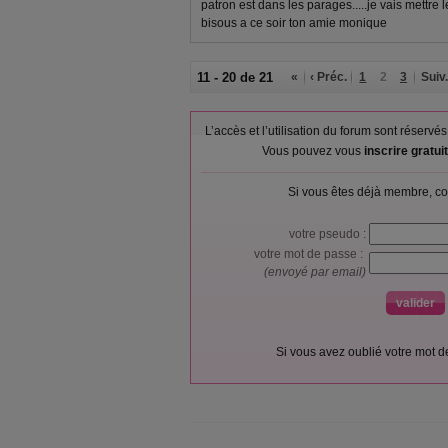
patron est dans les parages.....je vais mettre le
bisous a ce soir ton amie monique
11 - 20 de 21
«
‹ Préc.
1
2
3
Suiv.
L’accès et l’utilisation du forum sont réser
Vous pouvez vous
inscrire gratu
Si vous êtes déjà membre, co
votre pseudo :
votre mot de passe :
(envoyé par email)
Si vous avez oublié votre mot 