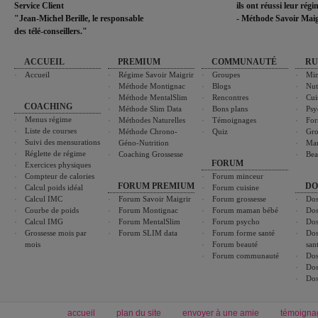
Service Client
ils ont réussi leur rég
"Jean-Michel Berille, le responsable
- Méthode Savoir Maig
des télé-conseillers."
ACCUEIL
PREMIUM
COMMUNAUTÉ
RU
Accueil
Régime Savoir Maigrir
Groupes
Min
Méthode Montignac
Blogs
Nut
Méthode MentalSlim
Rencontres
Cui
COACHING
Méthode Slim Data
Bons plans
Psy
Menus régime
Méthodes Naturelles
Témoignages
For
Liste de courses
Méthode Chrono-
Quiz
Gro
Suivi des mensurations
Géno-Nutrition
Ma
Réglette de régime
Coaching Grossesse
Bea
FORUM
Exercices physiques
Compteur de calories
Forum minceur
FORUM PREMIUM
DO
Calcul poids idéal
Forum cuisine
Calcul IMC
Forum Savoir Maigrir
Forum grossesse
Dos
Courbe de poids
Forum Montignac
Forum maman bébé
Dos
Calcul IMG
Forum MentalSlim
Forum psycho
Dos
Grossesse mois par
Forum SLIM data
Forum forme santé
Dos
mois
Forum beauté
san
Forum communauté
Dos
Dos
Dos
accueil
plan du site
envoyer à une amie
témoigna