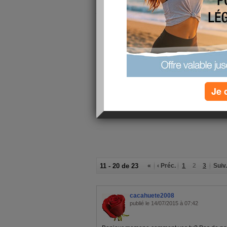
La retraite approche, je partirai le 30 septembre 
juillet avec mes vacances et toutes mes heures 
toujours pas de remplaçante, elle arrivera cer
l'espère.
Je ne peux répondre à vos messages, car j'ai eff
voulu effacer une publicité et naturellement je 
Demain enfants, petits enfants sont là, ainsi q
va faire beau, on va pouvoir manger dehors.
Je 
Bisous et bon week end à tout le monde
11 - 20 de 23
«
‹ Préc.
1
2
3
Suiv.
cacahuete2008
publié le 14/07/2015 à 07:42