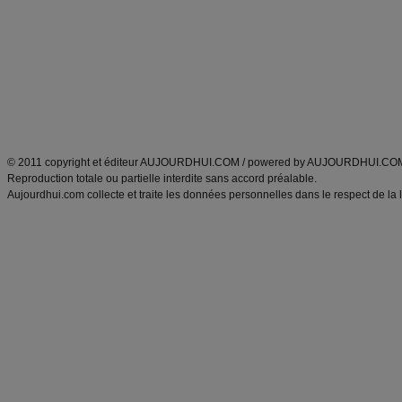
Minceur
Recette cuisine
exercices physiques
recette facile
produits minceur
Recette poulet
Tags
:
ventre plat
|
maigrir des fesses
|
abdominaux
|
régime américain
|
régime mayo
|
Découvrez aussi
:
exercices abdominaux
|
recette wok
|
ANXA Partenaires
:
Recette
de cuisine |
Recette cuisine
|
© 2011 copyright et éditeur AUJOURDHUI.COM / powered by AUJOURDHUI.CO
Reproduction totale ou partielle interdite sans accord préalable.
Aujourdhui.com collecte et traite les données personnelles dans le respect de la 