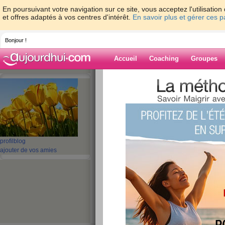
En poursuivant votre navigation sur ce site, vous acceptez l'utilisati
et offres adaptés à vos centres d'intérêt.
En savoir plus et gérer ces 
Bonjour !
Accueil
Coaching
Groupes
Accueil
>
espaces
>
memene21
> Je suis
Blog de memen
aide blog
Je suis toujours là
profil
blog
ajouter de vos amies
publié le 27/06/2015 à 07:27
Coucou,
Pas très présente en ce moment, mais je suis to
Beaucoup à faire au travail, ainsi qu'à la maison