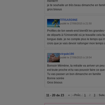
mérité!!!!
je te souhaite un très beau dimanche en famil
gros bisous
TITISARDINE
publié le 27/06/2015 à 21:50
Profites de ton week-end bientôt les grandes
de départs à l'Université où je travaille cela fa
longue date. je ne compte plus le temps qui me
crois que je vais devoir rallonger mon temps d
virgule190
publié le 27/06/2015 à 19:54
Bonsoir Mémène, ta retraite va arriver un peu
est toute proche et tu vas pouvoir faire ce que
Tu vas passer un bon dimanche en famille
Bonne soirée
Gros bisous
11 - 20 de 23
«
‹ Préc.
1
2
3
Suiv.