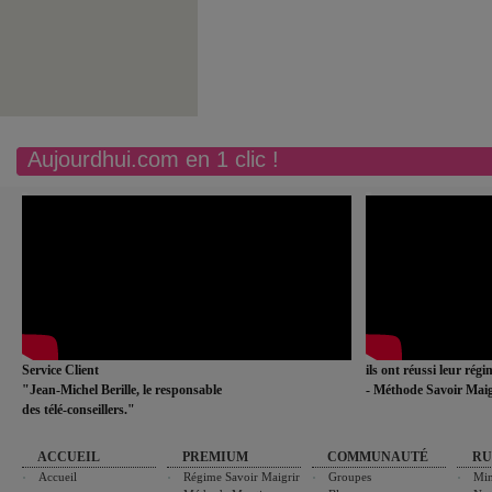
Aujourdhui.com en 1 clic !
Service Client
ils ont réussi leur rég
"Jean-Michel Berille, le responsable
- Méthode Savoir Maig
des télé-conseillers."
ACCUEIL
PREMIUM
COMMUNAUTÉ
RU
Accueil
Régime Savoir Maigrir
Groupes
Min