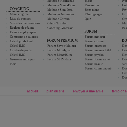
Méthode Montignac
Blogs
Nut
Méthode MentalSlim
Rencontres
Cui
COACHING
Méthode Slim Data
Bons plans
Psy
Menus régime
Méthodes Naturelles
Témoignages
For
Liste de courses
Méthode Chrono-
Quiz
Gro
Suivi des mensurations
Géno-Nutrition
Ma
Réglette de régime
Coaching Grossesse
Bea
FORUM
Exercices physiques
Compteur de calories
Forum minceur
FORUM PREMIUM
DO
Calcul poids idéal
Forum cuisine
Calcul IMC
Forum Savoir Maigrir
Forum grossesse
Dos
Courbe de poids
Forum Montignac
Forum maman bébé
Dos
Calcul IMG
Forum MentalSlim
Forum psycho
Dos
Grossesse mois par
Forum SLIM data
Forum forme santé
Dos
mois
Forum beauté
san
Forum communauté
Dos
Dos
Dos
accueil
plan du site
envoyer à une amie
témoigna
Forum minceur
Forum cuisine
Commencer un régime
boissons, vins et cocktails
Alimentation équilibrée et nutrition
astuces et bons plans