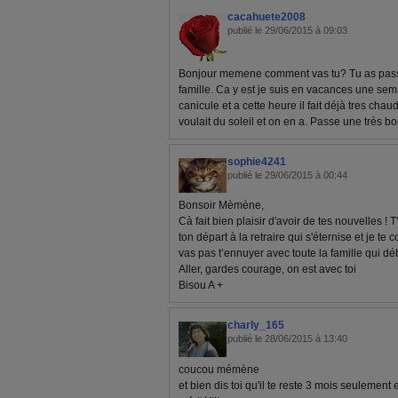
cacahuete2008
publié le 29/06/2015 à 09:03
Bonjour memene comment vas tu? Tu as pas
famille. Ca y est je suis en vacances une sem
canicule et a cette heure il fait déjà tres cha
voulait du soleil et on en a. Passe une très 
sophie4241
publié le 29/06/2015 à 00:44
Bonsoir Mèmène,
Cà fait bien plaisir d'avoir de tes nouvelles !
ton départ à la retraire qui s'éternise et je te
vas pas t’ennuyer avec toute la famille qui dé
Aller, gardes courage, on est avec toi
Bisou A +
charly_165
publié le 28/06/2015 à 13:40
coucou mémène
et bien dis toi qu'il te reste 3 mois seulement 