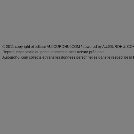
produits minceur
Recette poulet
Tags
:
ventre plat
|
maigrir des fesses
|
abdominaux
|
régime américain
|
régime mayo
|
Découvrez aussi
:
exercices abdominaux
|
recette wok
|
ANXA Partenaires
:
Recette
de cuisine |
Recette cuisine
|
© 2011 copyright et éditeur AUJOURDHUI.COM / powered by AUJOURDHUI.CO
Reproduction totale ou partielle interdite sans accord préalable.
Aujourdhui.com collecte et traite les données personnelles dans le respect de la 