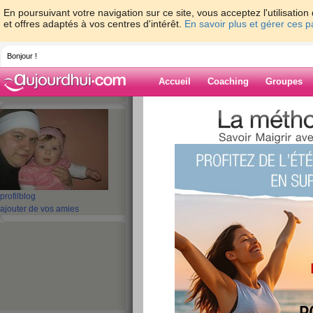
En poursuivant votre navigation sur ce site, vous acceptez l'utilisati
et offres adaptés à vos centres d'intérêt.
En savoir plus et gérer ces 
Bonjour !
Accueil
Coaching
Groupes
Accueil
>
espaces
>
melinaceline
> un pe
Blog de melinac
aide blog
un petit coucou
profil
blog
ajouter de vos amies
publié le 27/06/2009 à 08:49
♥
•
♥
•
♥
•
♥
•
♥
•
♥
•
♥
•
♥
•
♥
bonjour tout le monde et bonj