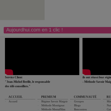
Aujourdhui.com en 1 clic !
Service Client
ils ont réussi leur rég
"Jean-Michel Berille, le responsable
- Méthode Savoir Maig
des télé-conseillers."
ACCUEIL
PREMIUM
COMMUNAUTÉ
RU
Accueil
Régime Savoir Maigrir
Groupes
Min
Méthode Montignac
Blogs
Nut
Méthode MentalSlim
Rencontres
Cui