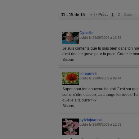
11 - 15 de 15
«
‹ Préc.
1
2
Suiv. ›
Cybaile
publié le 29/06/2009 à 13:58
Je suis contente que tu sois bien dans ton no
n'est rien de grave pour ta puce. Garde le mora
Bisous
limeameli
publié le 29/06/2009 à 09:44
Super pour ton nouveau boulot! C'est sur que c
soit et d'être occupé, ca change les idées! T
qu'elle a ta puce???
Bisous
sylviejeanne
publié le 28/06/2009 à 12:39