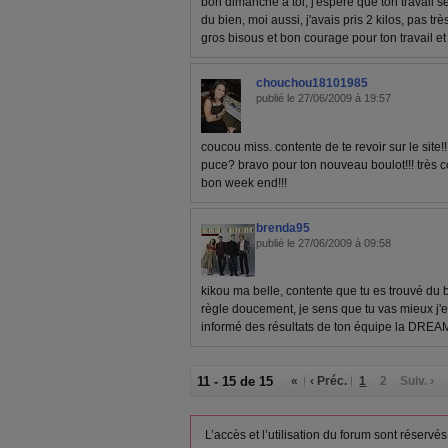
bon dimanche à toi, j'espère que ton travail 
du bien, moi aussi, j'avais pris 2 kilos, pas très
gros bisous et bon courage pour ton travail et l
chouchou18101985
publié le 27/06/2009 à 19:57
coucou miss. contente de te revoir sur le site!!
puce? bravo pour ton nouveau boulot!!! très co
bon week end!!!
brenda95
publié le 27/06/2009 à 09:58
kikou ma belle, contente que tu es trouvé du 
règle doucement, je sens que tu vas mieux j'en
informé des résultats de ton équipe la DREA
11 - 15 de 15
«
‹ Préc.
1
2
Suiv. ›
L’accès et l’utilisation du forum sont réser