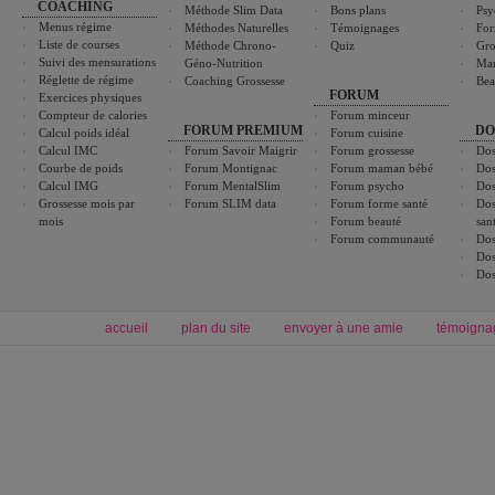
COACHING
Méthode Slim Data
Bons plans
Psy
Menus régime
Méthodes Naturelles
Témoignages
For
Liste de courses
Méthode Chrono-
Quiz
Gro
Suivi des mensurations
Géno-Nutrition
Ma
Réglette de régime
Coaching Grossesse
Bea
FORUM
Exercices physiques
Compteur de calories
Forum minceur
FORUM PREMIUM
DO
Calcul poids idéal
Forum cuisine
Calcul IMC
Forum Savoir Maigrir
Forum grossesse
Dos
Courbe de poids
Forum Montignac
Forum maman bébé
Dos
Calcul IMG
Forum MentalSlim
Forum psycho
Dos
Grossesse mois par
Forum SLIM data
Forum forme santé
Dos
mois
Forum beauté
san
Forum communauté
Dos
Dos
Dos
accueil
plan du site
envoyer à une amie
témoigna
Forum minceur
Forum cuisine
Commencer un régime
boissons, vins et cocktails
Alimentation équilibrée et nutrition
astuces et bons plans
Minceur
Recette cuisine
exercices physiques
recette facile