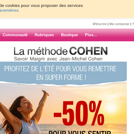
on de cookies pour vous proposer des services
paramètres.
M'inscrire
|
Me connecter
|
?
Communauté
Rubriques
Boutique
Plus...
e semaine de juillet ...
lice
juillet ...
r sur les blogues ces
edi internet se coupe
ARCHIVES
e reconfigurer la live