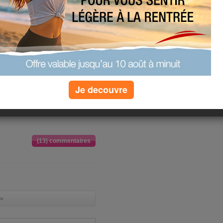
 fournisseur, mais bon à
ieurs reprises elle s'est
posais le n° de tél de
lez savoir ?
une bonne semaine
e vous allez bien .
sors que par obligation,
 calme .
Je decouvre
e et vous fait de gros
(13) commentaires
»