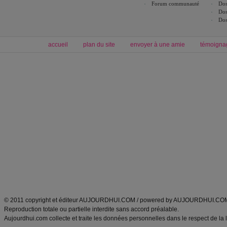
Forum communauté
Dos
Dos
Dos
accueil
plan du site
envoyer à une amie
témoigna
Forum minceur
Forum cuisine
Commencer un régime
boissons, vins et cocktails
Alimentation équilibrée et nutrition
astuces et bons plans
Minceur
Recette cuisine
exercices physiques
recette facile
produits minceur
Recette poulet
Tags
:
ventre plat
|
maigrir des fesses
|
abdominaux
|
régime américain
|
régime mayo
|
Découvrez aussi
:
exercices abdominaux
|
recette wok
|
ANXA Partenaires
:
Recette
de cuisine |
Recette cuisine
|
© 2011 copyright et éditeur AUJOURDHUI.COM / powered by AUJOURDHUI.CO
Reproduction totale ou partielle interdite sans accord préalable.
Aujourdhui.com collecte et traite les données personnelles dans le respect de la 