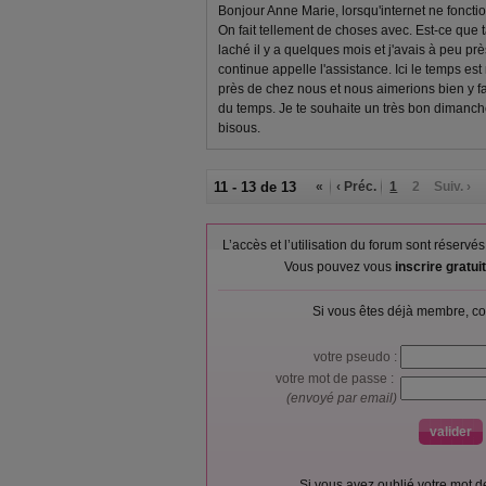
Bonjour Anne Marie, lorsqu'internet ne foncti
On fait tellement de choses avec. Est-ce que t
laché il y a quelques mois et j'avais à peu 
continue appelle l'assistance. Ici le temps est m
près de chez nous et nous aimerions bien y f
du temps. Je te souhaite un très bon dimanche
bisous.
11 - 13 de 13
«
‹ Préc.
1
2
Suiv. ›
L’accès et l’utilisation du forum sont réser
Vous pouvez vous
inscrire gratu
Si vous êtes déjà membre, co
votre pseudo :
votre mot de passe :
(envoyé par email)
Si vous avez oublié votre mot 