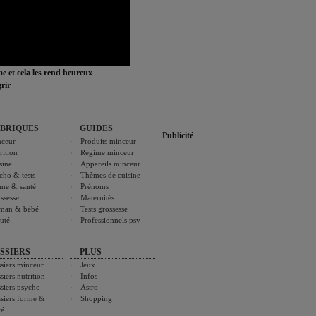
ime et cela les rend heureux
rir
BRIQUES
GUIDES
Publicité
ceur
Produits minceur
rition
Régime minceur
sine
Appareils minceur
cho & tests
Thèmes de cuisine
me & santé
Prénoms
ssesse
Maternités
man & bébé
Tests grossesse
uté
Professionnels psy
SSIERS
PLUS
siers minceur
Jeux
siers nutrition
Infos
siers psycho
Astro
siers forme &
Shopping
té