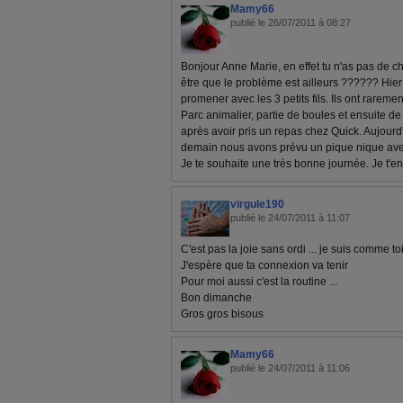
Mamy66
publié le 26/07/2011 à 08:27
Bonjour Anne Marie, en effet tu n'as pas de c
être que le problème est ailleurs ?????? Hie
promener avec les 3 petits fils. Ils ont raremen
Parc animalier, partie de boules et ensuite d
après avoir pris un repas chez Quick. Aujour
demain nous avons prévu un pique nique avec 
Je te souhaite une très bonne journée. Je t'e
virgule190
publié le 24/07/2011 à 11:07
C'est pas la joie sans ordi ... je suis comme t
J'espère que ta connexion va tenir
Pour moi aussi c'est la routine ...
Bon dimanche
Gros gros bisous
Mamy66
publié le 24/07/2011 à 11:06