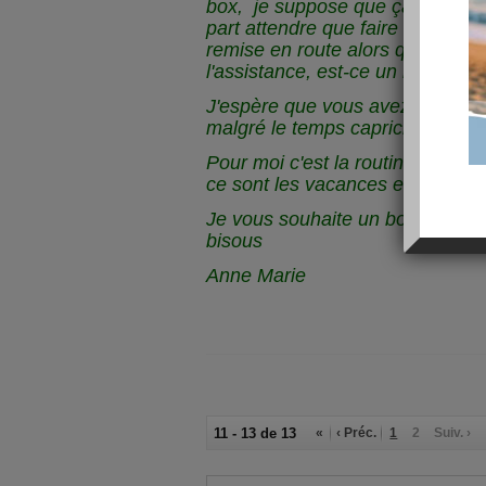
box, je suppose que ça vient du
part attendre que faire !!!! A plus
remise en route alors que je com
l'assistance, est-ce un hasard al
J'espère que vous avez passé 
malgré le temps capricieux et qu
Pour moi c'est la routine, je ne 
ce sont les vacances et tout est
Je vous souhaite un bon dimanch
bisous
Anne Marie
11 - 13 de 13
«
‹ Préc.
1
2
Suiv. ›