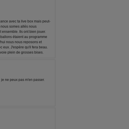
hance avec ta live box mais peut-
r nous somes allés nous
t ensemble. Ils ont bien jouer.
e ballons étaient au programme
d'hui nous nous reposons et
eux. J'espère qu'il fera beau.
nvoie plein de grosses bises.
oi je ne peux pas m'en passer.