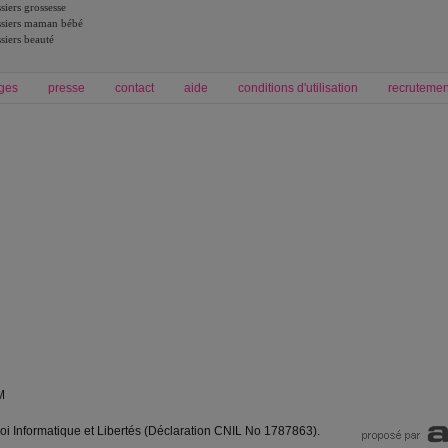
siers grossesse
siers maman bébé
siers beauté
ges
presse
contact
aide
conditions d'utilisation
recrutemen
Forum grossesse et bébé
Forum psychologie
envie de bébé et de devenir maman
développement personnel et spiritua
accouchement et naissance de bébé
couple et sexualité
Grossesse et femme enceinte
Psychologie
symptome grossesse
intelligence et test de qi
calendrier de grossesse
test qi
régime protéiné
|
maigrir du ventre
|
M
loi Informatique et Libertés (Déclaration CNIL No 1787863).