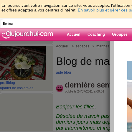
En poursuivant votre navigation sur ce site, vous acceptez l'utilisati
et offres adaptés à vos centres d'intérêt.
En savoir plus et gérer ces 
Bonjour !
Accueil
Coaching
Groupes
Accueil
>
espaces
>
marthealice
> dernièr
Blog de marthea
aide blog
dernière semaine de 
profil
blog
ajouter de vos amies
publié le 24/07/2011 à 09:51
Bonjour les filles,
Désolée de n'avoir pas pu passe
derniers jours mais depuis vendr
par intermittence et imposibble d