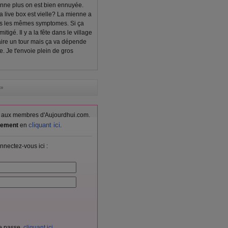
onne plus on est bien ennuyée.
a live box est vielle? La mienne a
près les mêmes symptomes. Si ça
itigé. Il y a la fête dans le village
aire un tour mais ça va dépende
. Je t'envoie plein de gros
»
vés aux membres d'Aujourdhui.com.
cliquant ici
itement
en
.
nnectez-vous ici :
de passe,
cliquant ici
.