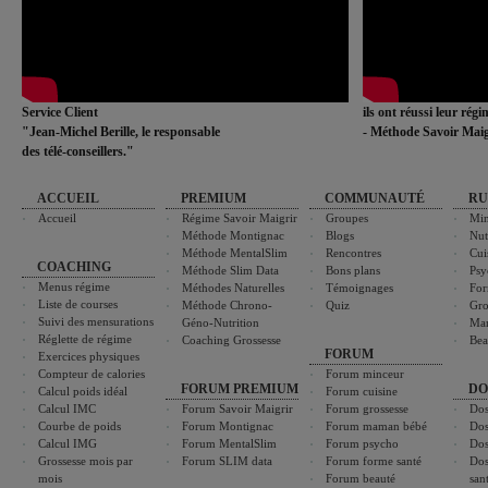
Service Client
ils ont réussi leur rég
"Jean-Michel Berille, le responsable
- Méthode Savoir Maig
des télé-conseillers."
ACCUEIL
PREMIUM
COMMUNAUTÉ
RU
Accueil
Régime Savoir Maigrir
Groupes
Min
Méthode Montignac
Blogs
Nut
Méthode MentalSlim
Rencontres
Cui
COACHING
Méthode Slim Data
Bons plans
Psy
Menus régime
Méthodes Naturelles
Témoignages
For
Liste de courses
Méthode Chrono-
Quiz
Gro
Suivi des mensurations
Géno-Nutrition
Ma
Réglette de régime
Coaching Grossesse
Bea
FORUM
Exercices physiques
Compteur de calories
Forum minceur
FORUM PREMIUM
DO
Calcul poids idéal
Forum cuisine
Calcul IMC
Forum Savoir Maigrir
Forum grossesse
Dos
Courbe de poids
Forum Montignac
Forum maman bébé
Dos
Calcul IMG
Forum MentalSlim
Forum psycho
Dos
Grossesse mois par
Forum SLIM data
Forum forme santé
Dos
mois
Forum beauté
san