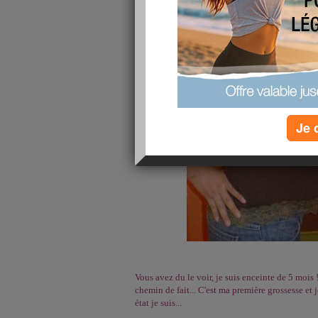
Je 
Vous avez du le voir, je suis enceinte de 5 mois 
chemin de fait... C'est ma première grossesse et 
état je suis...