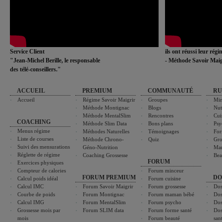
Service Client
ils ont réussi leur rég
"Jean-Michel Berille, le responsable
- Méthode Savoir Maig
des télé-conseillers."
ACCUEIL
PREMIUM
COMMUNAUTÉ
RU
Accueil
Régime Savoir Maigrir
Groupes
Min
Méthode Montignac
Blogs
Nut
Méthode MentalSlim
Rencontres
Cui
COACHING
Méthode Slim Data
Bons plans
Psy
Menus régime
Méthodes Naturelles
Témoignages
For
Liste de courses
Méthode Chrono-
Quiz
Gro
Suivi des mensurations
Géno-Nutrition
Ma
Réglette de régime
Coaching Grossesse
Bea
FORUM
Exercices physiques
Compteur de calories
Forum minceur
FORUM PREMIUM
DO
Calcul poids idéal
Forum cuisine
Calcul IMC
Forum Savoir Maigrir
Forum grossesse
Dos
Courbe de poids
Forum Montignac
Forum maman bébé
Dos
Calcul IMG
Forum MentalSlim
Forum psycho
Dos
Grossesse mois par
Forum SLIM data
Forum forme santé
Dos
mois
Forum beauté
san