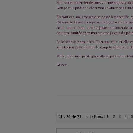
Pour vous remercier de tous vos messages, voici
Bon je suis pudique alors vous n'aurez pas l'int
En tout cas, ma grossesse se passe à merveille,
d'envie de fraises (oui je ne mange pas de fraise
autre, tout va bien. Je dois juste continuer de m
doit etre limitée chez moi vu que j'avais du poid
Et le bébé se porte bien. C'est une fille, et elle 
sens bien qu'elle me fera le coup le soir du 31 
Voilà, juste une petite parenthèse pour vous teni
Bisous
21 - 30 de 31
«
‹ Préc.
1
2
3
4
S