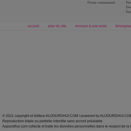
Forum communauté
Dos
Dos
Dos
accueil
plan du site
envoyer à une amie
témoigna
Forum minceur
Forum cuisine
Commencer un régime
boissons, vins et cocktails
Alimentation équilibrée et nutrition
astuces et bons plans
Minceur
Recette cuisine
exercices physiques
recette facile
produits minceur
Recette poulet
Tags
:
ventre plat
|
maigrir des fesses
|
abdominaux
|
régime américain
|
régime mayo
|
Découvrez aussi
:
exercices abdominaux
|
recette wok
|
ANXA Partenaires
:
Recette
de cuisine |
Recette cuisine
|
© 2011 copyright et éditeur AUJOURDHUI.COM / powered by AUJOURDHUI.CO
Reproduction totale ou partielle interdite sans accord préalable.
Aujourdhui.com collecte et traite les données personnelles dans le respect de la 