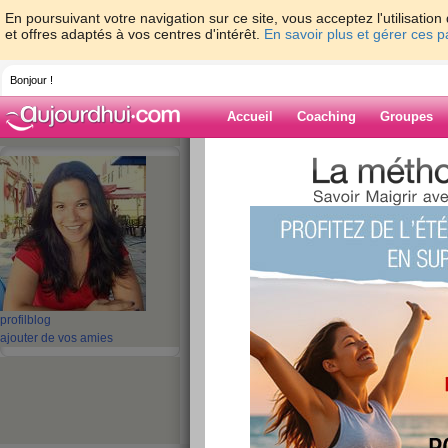
En poursuivant votre navigation sur ce site, vous acceptez l'utilisati
et offres adaptés à vos centres d'intérêt.
En savoir plus et gérer ces 
Bonjour !
Accueil
Coaching
Groupes
Accueil
>
espaces
>
lyndatan
> Et le bébé
Blog de lyndata
aide blog
Et le bébé sera...
publié le 09/09/2009 à 08:22
profil
blog
ajouter de vos amies