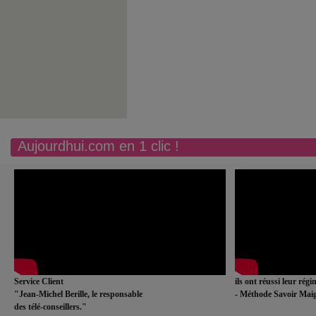
Aujourdhui.com en 1 clic !
Service Client
ils ont réussi leur rég
"Jean-Michel Berille, le responsable
- Méthode Savoir Maig
des télé-conseillers."