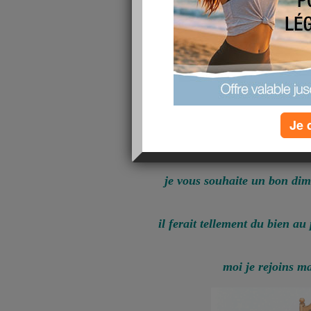
Je 
je vous souhaite un bon dim
il ferait tellement du bien a
moi je rejoins m