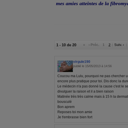
mes amies atteintes de la fibromy
1 - 10 de 20
«
‹ Préc.
1
2
Suiv. ›
virgule190
publié le 15/05/2013 à 14:56
Coucou ma Lulu, pourquoi ne pas chercher un
encore plus pratique pour toi. Dis donc la dur
Le médecin n'a pas donné la cause c'est le sec
divulguer la raison et il a bien raison
Matinée très très calme mais à 15 h la dermato
bousculé
Bon aprem
Reposes toi mon amie
Je t'embrasse bien fort