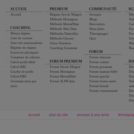
ACCUEIL
PREMIUM
COMMUNAUTÉ
RU
Accueil
Régime Savoir Maigrir
Groupes
Min
Méthode Montignac
Blogs
Nut
Méthode MentalSlim
Rencontres
Cui
COACHING
Méthode Slim Data
Bons plans
Psy
Menus régime
Méthodes Naturelles
Témoignages
For
Liste de courses
Méthode Chrono-
Quiz
Gro
Suivi des mensurations
Géno-Nutrition
Ma
Réglette de régime
Coaching Grossesse
Bea
FORUM
Exercices physiques
Compteur de calories
Forum minceur
FORUM PREMIUM
DO
Calcul poids idéal
Forum cuisine
Calcul IMC
Forum Savoir Maigrir
Forum grossesse
Dos
Courbe de poids
Forum Montignac
Forum maman bébé
Dos
Calcul IMG
Forum MentalSlim
Forum psycho
Dos
Grossesse mois par
Forum SLIM data
Forum forme santé
Dos
mois
Forum beauté
san
Forum communauté
Dos
Dos
Dos
accueil
plan du site
envoyer à une amie
témoigna
Forum minceur
Forum cuisine
Commencer un régime
boissons, vins et cocktails