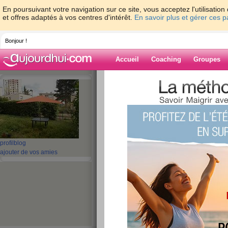
En poursuivant votre navigation sur ce site, vous acceptez l'utilisati
et offres adaptés à vos centres d'intérêt.
En savoir plus et gérer ces 
Bonjour !
Accueil
Coaching
Groupes
Accueil
>
espaces
>
lindat555666
> bonj
Blog de lindat5
aide blog
bonjour en ce di
profil
blog
ajouter de vos amies
publié le 12/05/2013 à 01:30
après un petit acompte de somm
bonjour