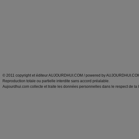
Alimentation équilibrée et nutrition
astuces et bons plans
Minceur
Recette cuisine
exercices physiques
recette facile
produits minceur
Recette poulet
Tags
:
ventre plat
|
maigrir des fesses
|
abdominaux
|
régime américain
|
régime mayo
|
Découvrez aussi
:
exercices abdominaux
|
recette wok
|
ANXA Partenaires
:
Recette
de cuisine |
Recette cuisine
|
© 2011 copyright et éditeur AUJOURDHUI.COM / powered by AUJOURDHUI.CO
Reproduction totale ou partielle interdite sans accord préalable.
Aujourdhui.com collecte et traite les données personnelles dans le respect de la 