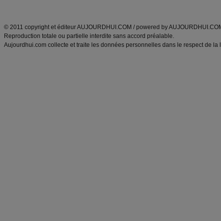
ANXA Partenaires
:
Recette
de cuisine |
Recette cuisine
|
© 2011 copyright et éditeur AUJOURDHUI.COM / powered by AUJOURDHUI.CO
Reproduction totale ou partielle interdite sans accord préalable.
Aujourdhui.com collecte et traite les données personnelles dans le respect de la 