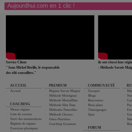
Aujourdhui.com en 1 clic !
Service Client
ils ont réussi leur rég
"Jean-Michel Berille, le responsable
- Méthode Savoir Maig
des télé-conseillers."
ACCUEIL
PREMIUM
COMMUNAUTÉ
RU
Accueil
Régime Savoir Maigrir
Groupes
Min
Méthode Montignac
Blogs
Nut
Méthode MentalSlim
Rencontres
Cui
COACHING
Méthode Slim Data
Bons plans
Psy
Menus régime
Méthodes Naturelles
Témoignages
For
Liste de courses
Méthode Chrono-
Quiz
Gro
Suivi des mensurations
Géno-Nutrition
Ma
Réglette de régime
Coaching Grossesse
Bea
FORUM
Exercices physiques