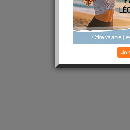
lire la suite
1 - 1 de 1
«
‹ Préc.
1
Suiv. ›
»
Je 