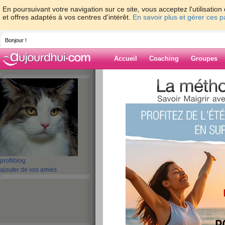
En poursuivant votre navigation sur ce site, vous acceptez l'utilisati
et offres adaptés à vos centres d'intérêt.
En savoir plus et gérer ces 
Bonjour !
Accueil
Coaching
Groupes
Accueil
>
espaces
>
laptiote27
Blog de laptiote
aide blog
1 - 1 de 1
«
‹ Préc.
1
Suiv. ›
»
profil
blog
ajouter de vos amies
Je m’appelle...
publié le 31/05/2008 à 20:42
Je m’appelle Virginie. Je suis étudiante en bts 
poids même si je ne suis pas "très grosse" je n
j'ai quelques kilos à perdre...