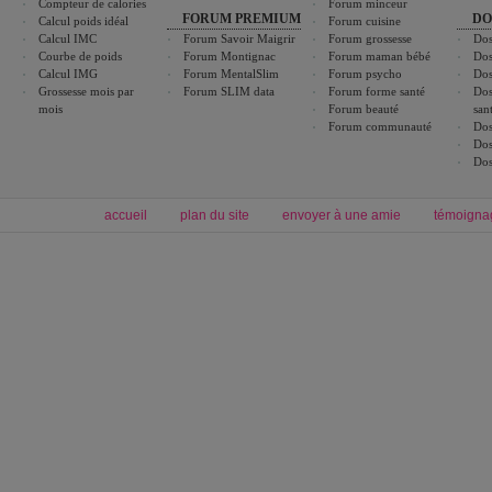
Compteur de calories
Forum minceur
FORUM PREMIUM
DO
Calcul poids idéal
Forum cuisine
Calcul IMC
Forum Savoir Maigrir
Forum grossesse
Dos
Courbe de poids
Forum Montignac
Forum maman bébé
Dos
Calcul IMG
Forum MentalSlim
Forum psycho
Dos
Grossesse mois par
Forum SLIM data
Forum forme santé
Dos
mois
Forum beauté
san
Forum communauté
Dos
Dos
Dos
accueil
plan du site
envoyer à une amie
témoigna
Forum minceur
Forum cuisine
Commencer un régime
boissons, vins et cocktails
Alimentation équilibrée et nutrition
astuces et bons plans
Minceur
Recette cuisine
exercices physiques
recette facile
produits minceur
Recette poulet
Tags
:
ventre plat
|
maigrir des fesses
|
abdominaux
|
régime américain
|
régime mayo
|
Découvrez aussi
:
exercices abdominaux
|
recette wok
|