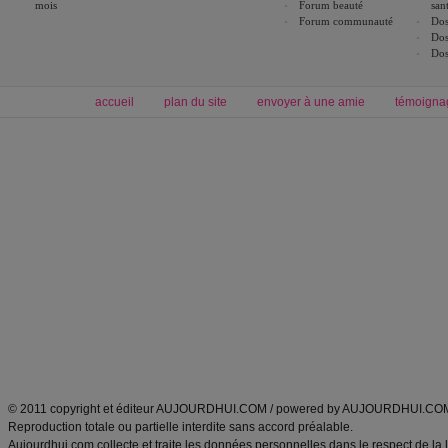
mois
Forum beauté
san
Forum communauté
Dos
Dos
Dos
accueil
plan du site
envoyer à une amie
témoigna
Forum minceur
Forum cuisine
Commencer un régime
boissons, vins et cocktails
Alimentation équilibrée et nutrition
astuces et bons plans
Minceur
Recette cuisine
exercices physiques
recette facile
produits minceur
Recette poulet
Tags
:
ventre plat
|
maigrir des fesses
|
abdominaux
|
régime américain
|
régime mayo
|
Découvrez aussi
:
exercices abdominaux
|
recette wok
|
ANXA Partenaires
:
Recette
de cuisine |
Recette cuisine
|
© 2011 copyright et éditeur AUJOURDHUI.COM / powered by AUJOURDHUI.CO
Reproduction totale ou partielle interdite sans accord préalable.
Aujourdhui.com collecte et traite les données personnelles dans le respect de la 