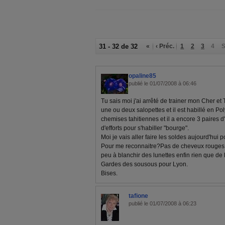
31 - 32 de 32
«
‹ Préc.
1
2
3
4
S
opaline85
publié le 01/07/2008 à 06:46
Tu sais moi j'ai arrêté de trainer mon Cher et 
une ou deux salopettes et il est habillé en Poly
chemises tahitiennes et il a encore 3 paires d'
d'efforts pour s'habiller "bourge".
Moi je vais aller faire les soldes aujourd'hui
Pour me reconnaitre?Pas de cheveux rouges 
peu à blanchir des lunettes enfin rien que de 
Gardes des sousous pour Lyon.
Bises.
tafione
publié le 01/07/2008 à 06:23