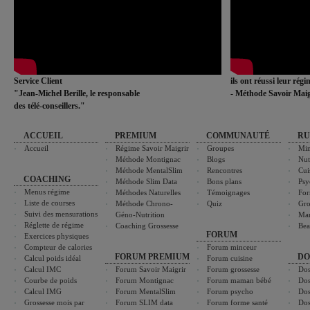
Service Client
ils ont réussi leur rég
"Jean-Michel Berille, le responsable
- Méthode Savoir Maig
des télé-conseillers."
ACCUEIL
PREMIUM
COMMUNAUTÉ
RU
Accueil
Régime Savoir Maigrir
Groupes
Min
Méthode Montignac
Blogs
Nut
Méthode MentalSlim
Rencontres
Cui
COACHING
Méthode Slim Data
Bons plans
Psy
Menus régime
Méthodes Naturelles
Témoignages
For
Liste de courses
Méthode Chrono-
Quiz
Gro
Suivi des mensurations
Géno-Nutrition
Ma
Réglette de régime
Coaching Grossesse
Bea
FORUM
Exercices physiques
Compteur de calories
Forum minceur
FORUM PREMIUM
DO
Calcul poids idéal
Forum cuisine
Calcul IMC
Forum Savoir Maigrir
Forum grossesse
Dos
Courbe de poids
Forum Montignac
Forum maman bébé
Dos
Calcul IMG
Forum MentalSlim
Forum psycho
Dos
Grossesse mois par
Forum SLIM data
Forum forme santé
Dos