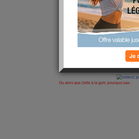
rien, va bientôt ressembler à un cl
falloir que je le traine (pas par les 
les frictions de Panthène) en lui faisa
récompense.
Après tout ça, petite visite chez ma
pas au gouter ….
Mais comment veux tu que je maigri
Va falloir que je reparte en voyag
Je 
Ou alors que j'aille à la gym, pourquoi pas :