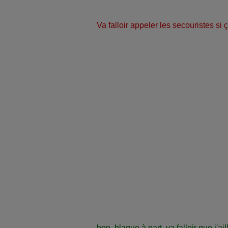
Va falloir appeler les secouristes si 
bon, blague à part, va falloir que j'ail