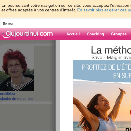
En poursuivant votre navigation sur ce site, vous acceptez l'utilisati
et offres adaptés à vos centres d'intérêt.
En savoir plus et gérer ces 
Bonjour !
Accueil
Coaching
Groupes
Accueil
>
espaces
>
krist31
> Aujourd'hui
Blog de krist31
aide blog
Aujourd'hui, pas 
publié le 01/07/2008 à 01:39
profil
blog
ajouter de vos amies
On se repose ma belle..... avant d'att
Pour tout te dire j’emmène zom faire 
courageuse n’est ce pas ? Car Mons