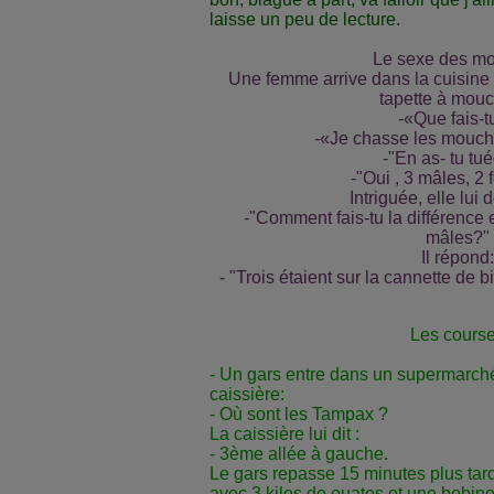
laisse un peu de lecture.
Le sexe des m
Une femme arrive dans la cuisine 
tapette à mouc
-«Que fais-t
-«Je chasse les mouch
-"En as- tu tu
-"Oui , 3 mâles, 2 
Intriguée, elle lui
-"Comment fais-tu la différence e
mâles?"
Il répond:
- "Trois étaient sur la cannette de 
Les cours
- Un gars entre dans un supermarch
caissière:
- Où sont les Tampax ?
La caissière lui dit :
- 3ème allée à gauche.
Le gars repasse 15 minutes plus tar
avec 3 kilos de ouates et une bobine 