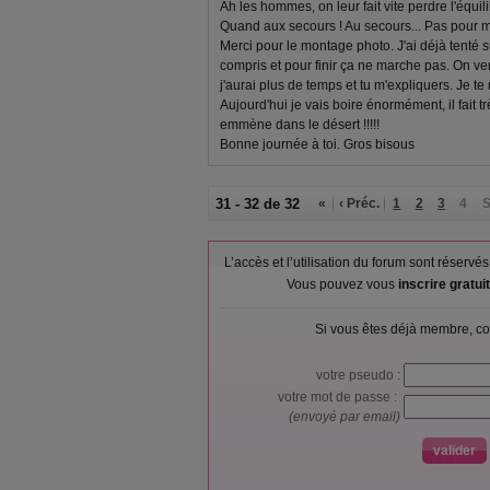
Ah les hommes, on leur fait vite perdre l'équili
Quand aux secours ! Au secours... Pas pour mo
Merci pour le montage photo. J'ai déjà tenté su
compris et pour finir ça ne marche pas. On ve
j'aurai plus de temps et tu m'expliquers. Je te 
Aujourd'hui je vais boire énormément, il fait t
emmène dans le désert !!!!!
Bonne journée à toi. Gros bisous
31 - 32 de 32
«
‹ Préc.
1
2
3
4
S
L’accès et l’utilisation du forum sont réser
Vous pouvez vous
inscrire gratu
Si vous êtes déjà membre, co
votre pseudo :
votre mot de passe :
(envoyé par email)