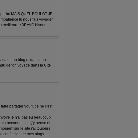
superbe MAIS QUEL BOULOT JE
 impatience tu nous fais voyager
 la meilleure <BRAVO bisous
ses sur ton blog et dans une
ndu de ton voyage dans la Cité
faire partager you tube ne c'est
 envoyé je n'ai pas eu beaucoup
r ma bécanne mais j'y pense et
moment sur le site j'ai toujours
la confection de mes blogs ...