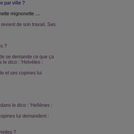
e par ville ?
ette mignonette ....
 revient de son travail. Ses
es ?
onde se demande ce que ça
 le dico : 'Helvètes :
le et ses copines lui
dans le dico : 'Hellènes :
 copines lui demandent :
amides ?