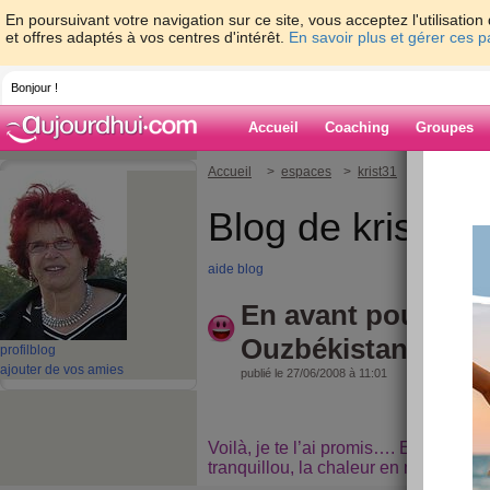
En poursuivant votre navigation sur ce site, vous acceptez l'utilisati
et offres adaptés à vos centres d'intérêt.
En savoir plus et gérer ces 
Bonjour !
Accueil
Coaching
Groupes
Accueil
>
espaces
>
krist31
> En avant pou
Blog de krist31
aide blog
En avant pour Tra
Ouzbékistan....
profil
blog
ajouter de vos amies
publié le 27/06/2008 à 11:01
Voilà, je te l’ai promis…. En route p
tranquillou, la chaleur en moins… qu