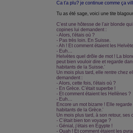
Ca t'a plu? je continue comme ça vill
Tu as été sage, voici une tite blagoun
C'est une hôtesse de l'air blonde qui
copines lui demandent :
- Alors, t'étais où ?
- Pas très loin. En Suisse.
- Ah ! Et comment étaient les Helvèt
- Euh…
Helvètes quel drôle de mot ! La bl
peut bien vouloir dire et regarde dans
habitants de la Suisse.'
Un mois plus tard, elle rentre chez el
demandent :
- Alors, cette fois, t'étais où ?
- En Grèce. C'était superbe !
- Et comment étaient les Hellènes ?
- Euh…
Encore un mot bizarre ! Elle regarde 
habitants de la Grèce.'
Un mois plus tard, à son retour, ses
- C'était bien ton voyage ?
- Génial, j'étais en Egypte !
- Ouah ! Et comment étaient les pyr