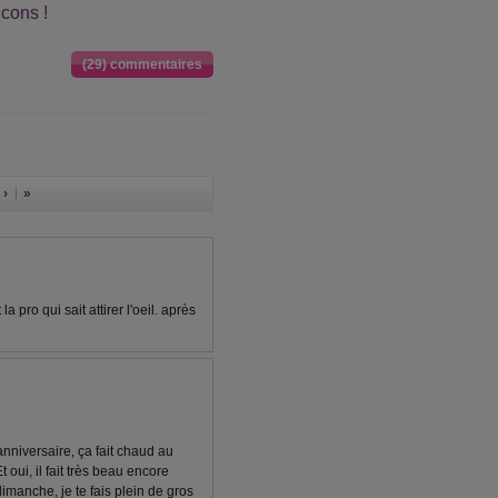
 cons !
(29) commentaires
 ›
»
a pro qui sait attirer l'oeil. après
nniversaire, ça fait chaud au
oui, il fait très beau encore
dimanche, je te fais plein de gros