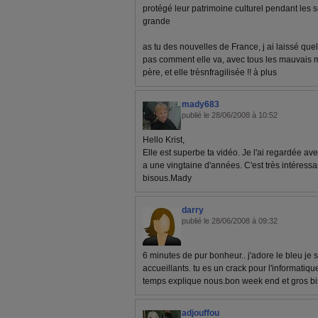
protégé leur patrimoine culturel pendant les so
grande
as tu des nouvelles de France, j ai laissé qu
pas comment elle va, avec tous les mauvais 
père, et elle trèsnfragilisée !! à plus
mady683
publié le 28/06/2008 à 10:52
Hello Krist,
Elle est superbe ta vidéo. Je l'ai regardée ave
a une vingtaine d'années. C'est très intéress
bisous.Mady
darry
publié le 28/06/2008 à 09:32
6 minutes de pur bonheur.. j'adore le bleu je su
accueillants. tu es un crack pour l'informatiqu
temps explique nous.bon week end et gros bi
adjouffou