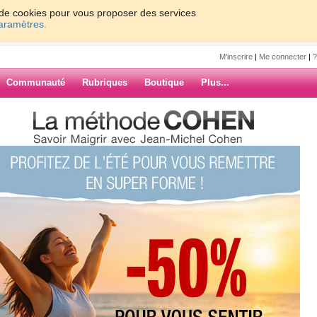
on de cookies pour vous proposer des services
paramètres.
M'inscrire
|
Me connecter
|
?
Communauté
Rubriques
Boutique
Plus...
r Trachkent, en Ouzbékistan....
chkent, en
our l’Ouzbékistan,
ARCHIVES
e demande le peuple !!!!