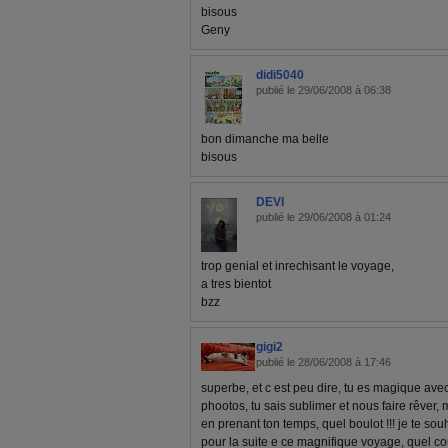
bisous
Geny
didi5040
publié le 29/06/2008 à 06:38
bon dimanche ma belle
bisous
DEVI
publié le 29/06/2008 à 01:24
trop genial et inrechisant le voyage,
a tres bientot
bzz
gigi2
publié le 28/06/2008 à 17:46
superbe, et c est peu dire, tu es magique av
phootos, tu sais sublimer et nous faire rêver, 
en prenant ton temps, quel boulot !!! je te so
pour la suite e ce magnifique voyage, quel co