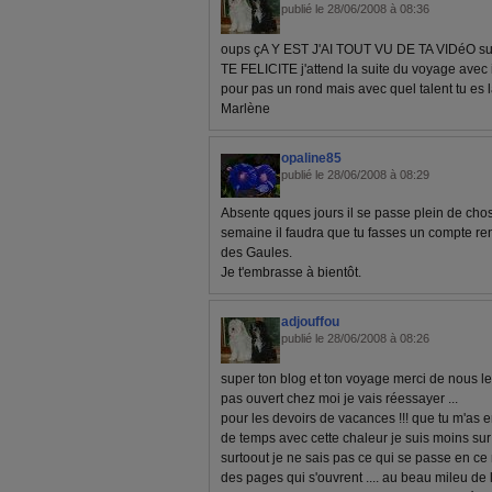
publié le 28/06/2008 à 08:36
oups çA Y EST J'AI TOUT VU DE TA VIDéO 
TE FELICITE j'attend la suite du voyage avec
pour pas un rond mais avec quel talent tu es
Marlène
opaline85
publié le 28/06/2008 à 08:29
Absente qques jours il se passe plein de cho
semaine il faudra que tu fasses un compte re
des Gaules.
Je t'embrasse à bientôt.
adjouffou
publié le 28/06/2008 à 08:26
super ton blog et ton voyage merci de nous le 
pas ouvert chez moi je vais réessayer ...
pour les devoirs de vacances !!! que tu m'as
de temps avec cette chaleur je suis moins su
surtoout je ne sais pas ce qui se passe en ce 
des pages qui s'ouvrent .... au beau mileu de 