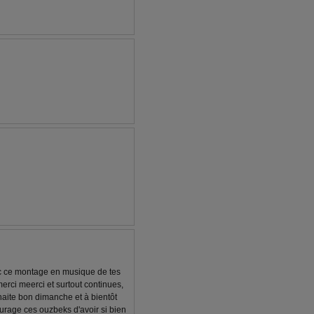
ec ce montage en musique de tes
merci meerci et surtout continues,
uhaite bon dimanche et à bientôt
urage ces ouzbeks d'avoir si bien