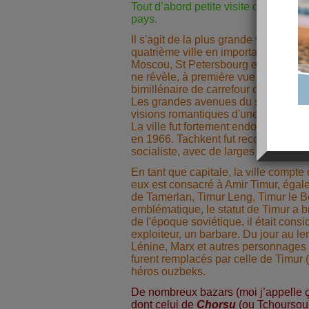
Tout d’abord petite visite de Tachken
pays.
Il s'agit de la plus grande ville d'Asi
quatrième ville en importance dans
Moscou, St Petersbourg et Kiev). La 
ne révèle, à première vue, pas grand
bimillénaire de carrefour des ancien
Les grandes avenues du socialisme 
visions romantiques d'une oasis situ
La ville fut fortement endommagée p
en 1966. Tachkent fut reconstruit su
socialiste, avec de larges avenues.
En tant que capitale, la ville compte
eux est consacré à Amir Timur, éga
de Tamerlan, Timur Leng, Timur le 
emblématique, le statut de Timur a
de l'époque soviétique, il était con
exploiteur, un barbare. Du jour au l
Lénine, Marx et autres personnages
furent remplacés par celle de Timur (
héros ouzbeks.
De nombreux bazars (moi j’appelle ç
dont celui de
Chorsu
(ou Tchoursou