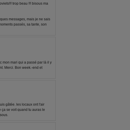
viets!!! trop beau !!! bisous ma
elques messages, mais je ne sais
moments passés, sa tante, son
c mon mari qui a passé par là il y
ant. Merci. Bon week.-end et
is gâtée. les locaux ont l'air
e ça se voit quand tu auras le
sous.