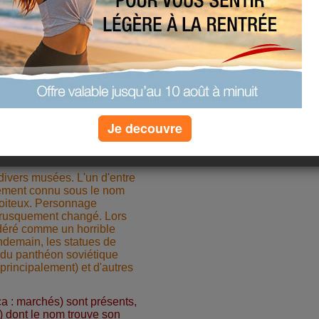
t, capitale de ce chaud
e Centrale et de la
 l'ancienne URSS (après
capitale de l'Ouzbékistan
-chose de son histoire
nes routes caravanières.
réduisent à néant les
ée sur la Route de la Soie.
Je decouvre
ar un tremblement de terre
r un modèle d'architecture
 divers musées. L'un d'entre
lement connu sous le nom
Boiteux. Personnage
 brusquement changé. Lors
sidéré comme un horrible
endemain, les statues de
 du panthéon soviétique
principalement) et d'autres
a : marchés) sont présents,
) dont le nom trouve son