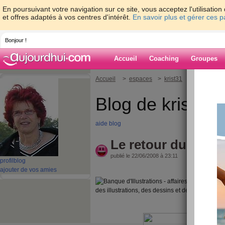
En poursuivant votre navigation sur ce site, vous acceptez l'utilisati
et offres adaptés à vos centres d'intérêt.
En savoir plus et gérer ces 
Bonjour !
Accueil
Coaching
Groupes
Accueil
>
espaces
>
krist31
> Le retour du 
Blog de krist31
aide blog
Le retour du gros n'
publié le 22/06/2008 à 23:11
profil
blog
ajouter de vos amies