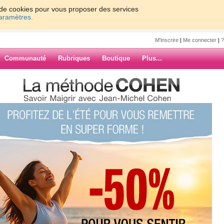
on de cookies pour vous proposer des services
paramètres.
M'inscrire
|
Me connecter
|
?
Communauté
Rubriques
Boutique
Plus...
gros n'avion .....
avion .....
ARCHIVES