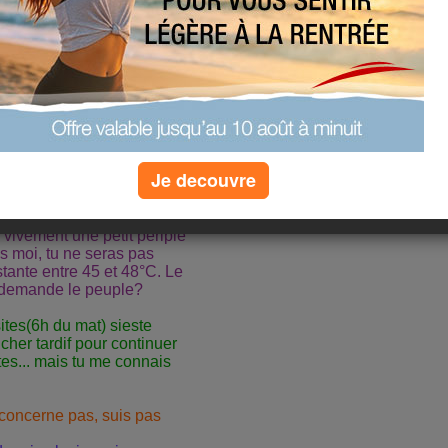
Je decouvre
re mais crevée de chez
e vivement une petit périple
s moi, tu ne seras pas
tante entre 45 et 48°C. Le
ue demande le peuple?
ites(6h du mat) sieste
cher tardif pour continuer
istes... mais tu me connais
e concerne pas, suis pas