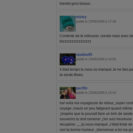
bientot gros bisous .
wisley
publié le 23/06/2008 à 17:40
Contente de te retrouver, crevée mais avec d
bizzzzzzzzzzzzzzzz
opaline85
publié le 23/06/2008 à 16:02
Il était temps tu nous as manqué.Je ne fais pas
ta sieste.Bises.
paciflo
publié le 23/06/2008 à 15:43
ha! voila ma voyageuse de retour,,,super conte
voyage ;mauis un peu fatigeant quand même ,la
,j'espére que tu pouvait faire un brin de siest
souvenirs tu doit ramener ,j'en suis heureuse 
récupérer ,,,,,,tu nous manqué ,c'était triste d
voir ta bonne humeur ,,bienvenue a toi ma g