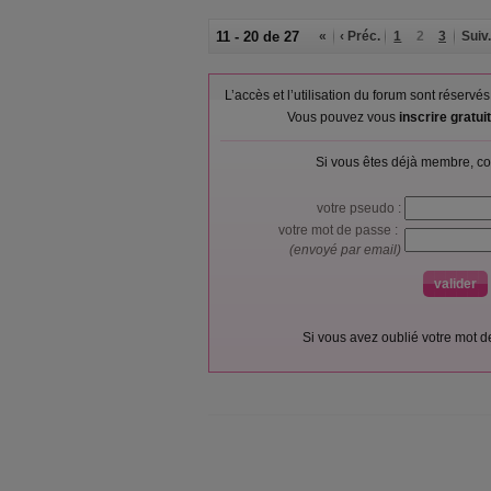
11 - 20 de 27
«
‹ Préc.
1
2
3
Suiv.
L’accès et l’utilisation du forum sont réser
Vous pouvez vous
inscrire gratu
Si vous êtes déjà membre, co
votre pseudo :
votre mot de passe :
(envoyé par email)
Si vous avez oublié votre mot 