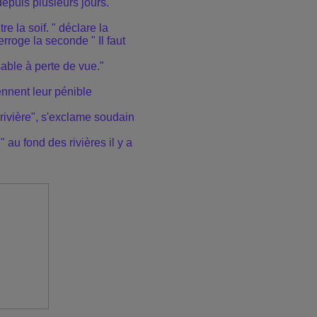
epuis plusieurs jours.
tre la soif. " déclare la
erroge la seconde " Il faut
 sable à perte de vue."
nnent leur pénible
 rivière", s'exclame soudain
" au fond des rivières il y a