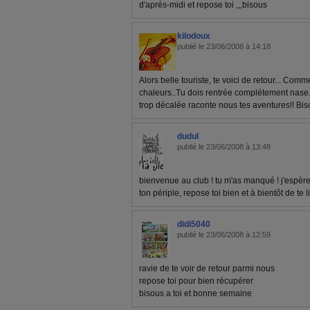
d'aprés-midi et repose toi ,,,bisous
kilodoux
publié le 23/06/2008 à 14:18
Alors belle touriste, te voici de retour... Comm
chaleurs..Tu dois rentrée complétement nase...
trop décalée raconte nous tes aventures!! Bi
dudul
publié le 23/06/2008 à 13:48
bienvenue au club ! tu m'as manqué ! j'espèr
ton périple, repose toi bien et à bientôt de te l
didi5040
publié le 23/06/2008 à 12:59
ravie de te voir de retour parmi nous
repose toi pour bien récupérer
bisous a toi et bonne semaine