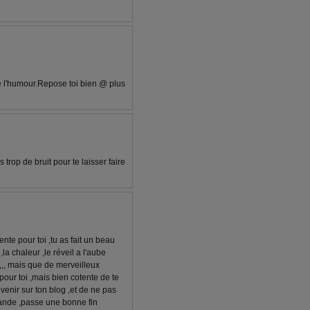
e l'humour.Repose toi bien @ plus
 trop de bruit pour te laisser faire
nte pour toi ,tu as fait un beau
 chaleur ,le réveil a l'aube
e,,, mais que de merveilleux
pour toi ,mais bien cotente de te
e venir sur ton blog ,et de ne pas
rande ,passe une bonne fin