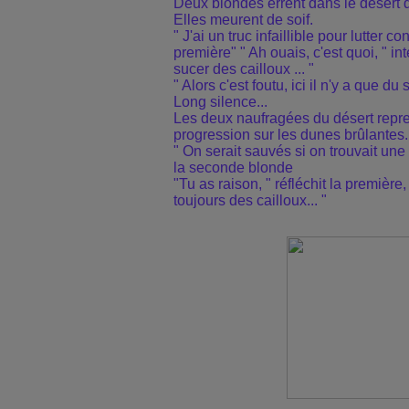
Deux blondes errent dans le désert d
Elles meurent de soif.
" J'ai un truc infaillible pour lutter con
première" " Ah ouais, c'est quoi, " int
sucer des cailloux ... "
" Alors c'est foutu, ici il n'y a que du
Long silence...
Les deux naufragées du désert repre
progression sur les dunes brûlantes.
" On serait sauvés si on trouvait une
la seconde blonde
"Tu as raison, " réfléchit la première, 
toujours des cailloux... "