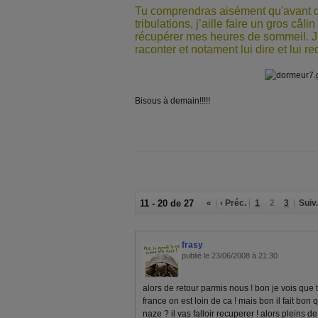
Tu comprendras aisément qu'avant d
tribulations, j’aille faire un gros câli
récupérer mes heures de sommeil. J'
raconter et notament lui dire et lui re
Bisous à demain!!!!!
11 - 20 de 27
«
‹ Préc.
1
2
3
Suiv.
frasy
publié le 23/06/2008 à 21:30
alors de retour parmis nous ! bon je vois que t
france on est loin de ca ! mais bon il fait bo
naze ? il vas falloir recuperer ! alors pleins d