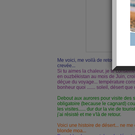
Me voici, me voilà de retour... entiè
crevée...
Si tu aimes la chaleur, je te conseill
en ouzbékistan au mois de Juin, croi
déçue du voyage... température cons
bonheur quoi ....... soleil, désert q
Debout aux aurores pour visite des s
obligatoire (because le cagnard) cou
les visites...... dur dur la vie de tour
j'ai résisté et me v'là de retour.
Voici une histoire de désert... ne m
blonde moa...