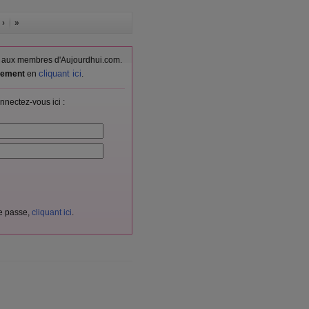
 ›
»
vés aux membres d'Aujourdhui.com.
cliquant ici
itement
en
.
nnectez-vous ici :
de passe,
cliquant ici
.