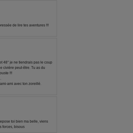
ressée de lire tes aventures !!!
et 48° je ne tiendrais pas le coup
e civière peut-être. Tu as du
uste !!!
.
 ami-ami avec ton zoreillé.
repose toi bien ma belle, viens
s forces, bisous