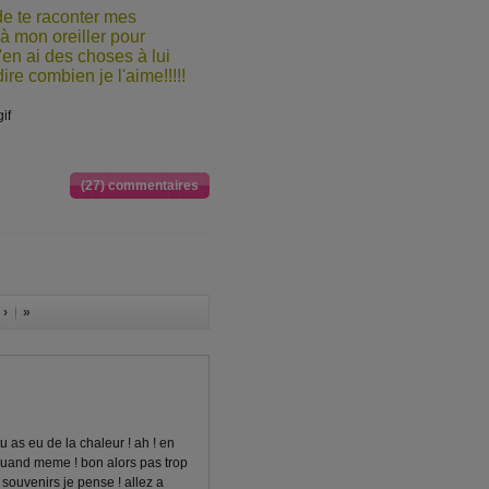
e te raconter mes
n à mon oreiller pour
en ai des choses à lui
dire combien je l'aime!!!!!
(27) commentaires
 ›
»
u as eu de la chaleur ! ah ! en
n quand meme ! bon alors pas trop
e souvenirs je pense ! allez a