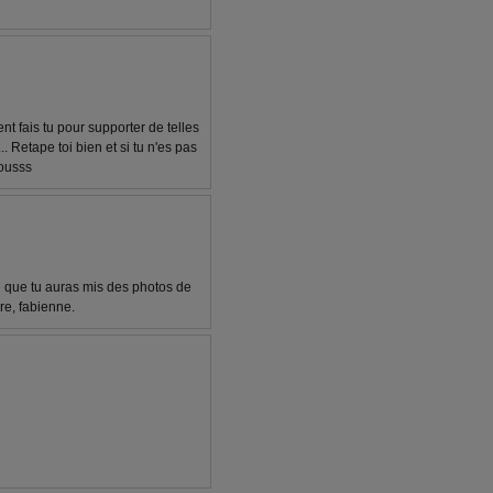
ent fais tu pour supporter de telles
 Retape toi bien et si tu n'es pas
sousss
e que tu auras mis des photos de
ire, fabienne.