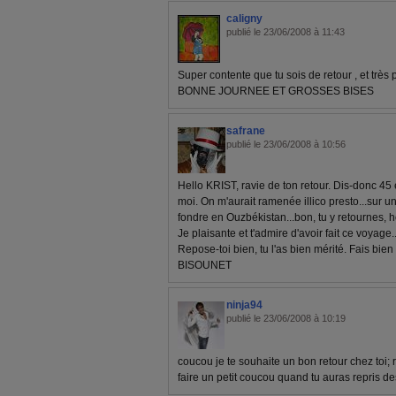
caligny
publié le 23/06/2008 à 11:43
Super contente que tu sois de retour , et très p
BONNE JOURNEE ET GROSSES BISES
safrane
publié le 23/06/2008 à 10:56
Hello KRIST, ravie de ton retour. Dis-donc 45 
moi. On m'aurait ramenée illico presto...sur un
fondre en Ouzbékistan...bon, tu y retournes, ho
Je plaisante et t'admire d'avoir fait ce voyage..
Repose-toi bien, tu l'as bien mérité. Fais bien
BISOUNET
ninja94
publié le 23/06/2008 à 10:19
coucou je te souhaite un bon retour chez toi; 
faire un petit coucou quand tu auras repris de