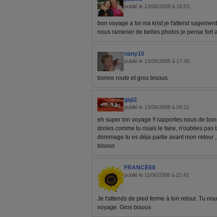
publié le 13/06/2008 à 18:53
bon voyage a toi ma krist je t'attend sagement
nous ramener de belles photos je pense fort a 
nany10
publié le 13/06/2008 à 17:45
bonne route et gros bisous
gigi2
publié le 13/06/2008 à 09:21
eh super ton voyage !! rapportes nous de bonn
droles comme tu nsais le faire, n'oublies pas t
dommage tu es déja partie avant mon retour , p
bisous
FRANCE68
publié le 11/06/2008 à 22:41
Je t'attends de pied ferme à ton retour. Tu n
voyage. Gros bisous