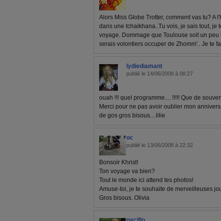
Alors Miss Globe Trotter, comment vas tu? A l'
dans une tchaikhana..Tu vois, je sais tout, je t
voyage. Dommage que Toulouse soit un peu lo
serais volontiers occuper de Zhomm'.. Je te fa
lydiediamant
publié le 14/06/2008 à 08:27
ouah !!! quel programme.... !!!!! Que de souvenir
Merci pour ne pas avoir oublier mon anniversaire
de gos gros bisous....lilie
oc
publié le 13/06/2008 à 22:32
Bonsoir Khrist!
Ton voyage va bien?
Tout le monde ici attend tes photos!
Amuse-toi, je te souhaite de merveilleuses jo
Gros bisous. Olivia
paciflo