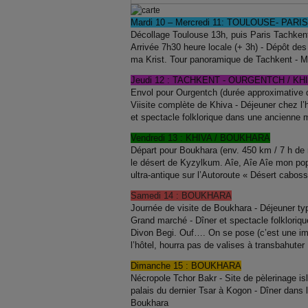
Mardi
10 – Mercredi 11: TOULOUSE-
PARIS
Décollage Toulouse 13h, puis Paris Tachkent 
Arrivée 7h30 heure locale (+ 3h) - Dépôt des
ma Krist. Tour panoramique de Tachkent
-
M
Jeudi 12 : TACHKENT
-
OURGENTCH / KH
Envol pour Ourgentch (durée approximative du
Viisite complète de Khiva - Déjeuner chez l’h
et spectacle folklorique
dans une ancienne 
Vendredi 13 : KHIVA / BOUKHARA
Départ pour Boukhara (env.
450 km
/ 7 h de 
le désert de
Kyzylkum. Aîe, Aîe Aîe mon pop
ultra-antique
sur l’Autoroute « Désert cabos
Samedi
14 : BOUKHARA
Journée de visite de Boukhara - Déjeuner t
Grand marché - Dîner et spectacle folkloriq
Divon Begi.
Ouf…. On se pose
(c’est une i
l’hôtel, hourra pas de valises à transbahuter
Dimanche 15 : BOUKHARA
Nécropole Tchor Bakr - Site de pèlerinage 
palais du dernier Tsar à Kogon - Dîner dan
Boukhara