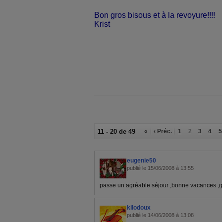
Bon gros bisous et à la revoyure!!!!
Krist
11 - 20 de 49
«
‹ Préc.
1
2
3
4
5
eugenie50
publié le 15/06/2008 à 13:55
passe un agréable séjour ,bonne vacances ,g
kilodoux
publié le 14/06/2008 à 13:08