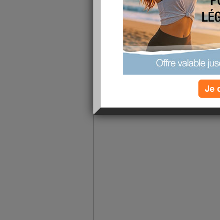
Faut rien que j'oublie car je ne t'ai pa
groupe, je convoie 20 anciens collè
accueillant ... et oui, j'ai gardé un
ancien fief.... ça me permet de mainte
contact qui m'est indispensable !!!!
Comme promis, voici le périple de c
l'envie te prend, tu sais ou me rejoin
Je 