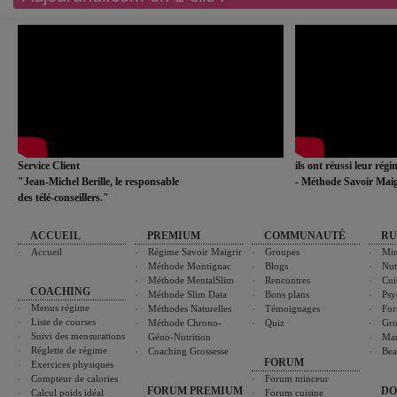
Service Client
ils ont réussi leur rég
"Jean-Michel Berille, le responsable
- Méthode Savoir Maig
des télé-conseillers."
ACCUEIL
PREMIUM
COMMUNAUTÉ
RU
Accueil
Régime Savoir Maigrir
Groupes
Min
Méthode Montignac
Blogs
Nut
Méthode MentalSlim
Rencontres
Cui
COACHING
Méthode Slim Data
Bons plans
Psy
Menus régime
Méthodes Naturelles
Témoignages
For
Liste de courses
Méthode Chrono-
Quiz
Gro
Suivi des mensurations
Géno-Nutrition
Ma
Réglette de régime
Coaching Grossesse
Bea
FORUM
Exercices physiques
Compteur de calories
Forum minceur
FORUM PREMIUM
DO
Calcul poids idéal
Forum cuisine