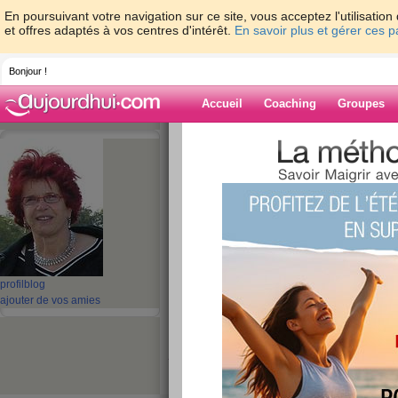
En poursuivant votre navigation sur ce site, vous acceptez l'utilisati
et offres adaptés à vos centres d'intérêt.
En savoir plus et gérer ces 
Bonjour !
Accueil
Coaching
Groupes
Accueil
>
espaces
>
krist31
> Blog en voyag
Blog de krist31
aide blog
Blog en voyage .....
publié le 09/06/2008 à 01:11
profil
blog
ajouter de vos amies
Ca y est, ça approche... la valise a du
moi ça!!! emener de quoi tenir un s
jours. Ca t'étonne, tu emmenes quoi 
et une brosse à dents? c'est vrai c'es
la carte bleue dans la poche pas prat