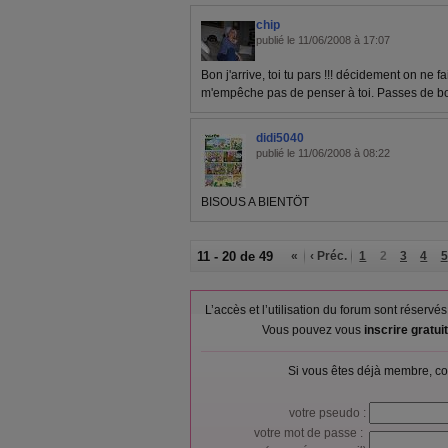
chip
publié le 11/06/2008 à 17:07
Bon j'arrive, toi tu pars !!! décidement on ne f
m'empêche pas de penser à toi. Passes de bo
didi5040
publié le 11/06/2008 à 08:22
BISOUS A BIENTÖT
11 - 20 de 49
«
‹ Préc.
1
2
3
4
5
L’accès et l’utilisation du forum sont réser
Vous pouvez vous
inscrire gratu
Si vous êtes déjà membre, co
votre pseudo :
votre mot de passe :