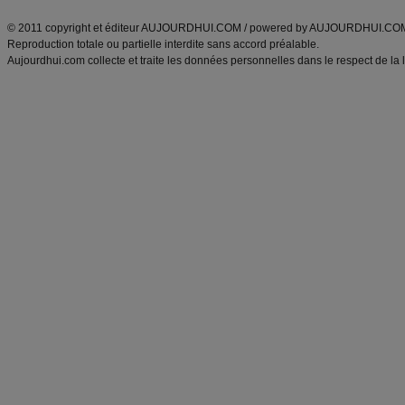
ANXA Partenaires
:
Recette
de cuisine |
Recette cuisine
|
© 2011 copyright et éditeur AUJOURDHUI.COM / powered by AUJOURDHUI.CO
Reproduction totale ou partielle interdite sans accord préalable.
Aujourdhui.com collecte et traite les données personnelles dans le respect de la 