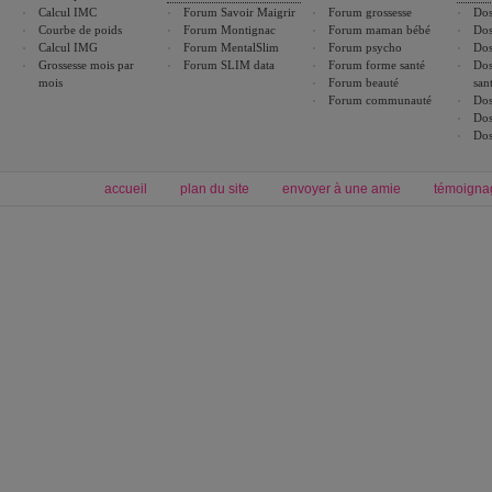
Calcul IMC
Forum Savoir Maigrir
Forum grossesse
Dos
Courbe de poids
Forum Montignac
Forum maman bébé
Dos
Calcul IMG
Forum MentalSlim
Forum psycho
Dos
Grossesse mois par
Forum SLIM data
Forum forme santé
Dos
mois
Forum beauté
san
Forum communauté
Dos
Dos
Dos
accueil
plan du site
envoyer à une amie
témoigna
Forum minceur
Forum cuisine
Commencer un régime
boissons, vins et cocktails
Alimentation équilibrée et nutrition
astuces et bons plans
Minceur
Recette cuisine
exercices physiques
recette facile
produits minceur
Recette poulet
Tags
:
ventre plat
|
maigrir des fesses
|
abdominaux
|
régime américain
|
régime mayo
|
Découvrez aussi
:
exercices abdominaux
|
recette wok
|