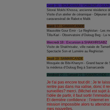
Lundi 16 : BOUKHARA / VOBKENT / GU
Sitoraï Mokhi Khossa, ancienne résidence de
Visite d’un atelier de céramique - Déjeuner d
caravansérail de Rabot-e Malik
Mardi 17 : SAMARCANDE
Mausolée Gour Emir - Le Reghistan - Les mé
Tilla-Kari - Observatoire d’Ouloug Beg - La 
Mercredi 18 : Excursion à SHAKHRISABZ
Visite de Shakhrisabz, ville natale de Tamerl
Spectacle Son et Lumière au Reghistan
Jeudi 19 :SAMARCANDE
Mosquée de Bibi-Khanym - Grand bazar de
la médersa d’Ouloug Beg à Samarcande
Vendred
i
20 – Samedi 21: SAMARCANDE
/
Je t'ai pas encore tout dit : Je te lais
rentre pas dans ma valise, donc il re
surveilles? merci. (Michel est sujet à 
l'idée de partir, il faut sortir l'immodi
Et dernière confidence : l'internet e
mission impossible alors tu attendra
mes nouvelles.