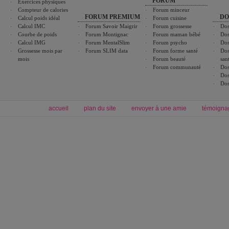
FORUM
Exercices physiques
Compteur de calories
Forum minceur
FORUM PREMIUM
DO
Calcul poids idéal
Forum cuisine
Calcul IMC
Forum Savoir Maigrir
Forum grossesse
Dos
Courbe de poids
Forum Montignac
Forum maman bébé
Dos
Calcul IMG
Forum MentalSlim
Forum psycho
Dos
Grossesse mois par
Forum SLIM data
Forum forme santé
Dos
mois
Forum beauté
san
Forum communauté
Dos
Dos
Dos
accueil
plan du site
envoyer à une amie
témoigna
Forum minceur
Forum cuisine
Commencer un régime
boissons, vins et cocktails
Alimentation équilibrée et nutrition
astuces et bons plans
Minceur
Recette cuisine
exercices physiques
recette facile
produits minceur
Recette poulet
Tags
:
ventre plat
|
maigrir des fesses
|
abdominaux
|
régime américain
|
régime mayo
|