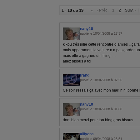
1 - 10 de 19
«
‹ Préc.
1
2
Suiv. ›
nany10
publié le 10/04/2008 à 17:37
kikou trés jolie cette rencontre d amies ...ça fait
mais apparament la voiture n a pas garder un
mais elle a gagnée un lifting .....
allez bisous a toi
frand
publié le 10/04/2008 à 02:56
Ce soir j'essais ça avec mon mari hihi bonne 
nany10
publié le 10/04/2008 à 01:00
dors bien merci pour ton blog gros bisous
alllyona
publié le 09/04/2008 à 23:51