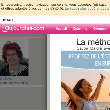
En poursuivant votre navigation sur ce site, vous acceptez l'utilisati
et offres adaptés à vos centres d'intérêt.
En savoir plus et gérer ces 
Bonjour !
Accueil
Coaching
Groupes
Accueil
>
espaces
>
krist31
> ENCORE DU
Blog de krist31
aide blog
ENCORE DU BEAU 
publié le 09/04/2008 à 09:37
profil
blog
ajouter de vos amies
Ma musique n'a pas voulu passer.... 
bien celle là aussi qui caractérise l'é
liberté, égalité .......