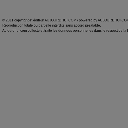
Découvrez aussi
:
exercices abdominaux
|
recette wok
|
ANXA Partenaires
:
Recette
de cuisine |
Recette cuisine
|
© 2011 copyright et éditeur AUJOURDHUI.COM / powered by AUJOURDHUI.CO
Reproduction totale ou partielle interdite sans accord préalable.
Aujourdhui.com collecte et traite les données personnelles dans le respect de la 