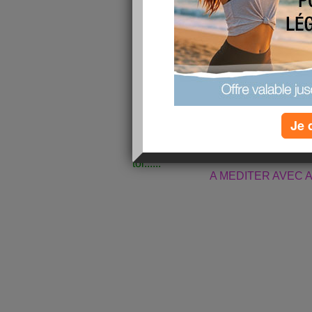
IL EST 
MYSTER
DELECTATION... A ADORER SANS CONDITION....
Je t'aime 
Je 
J'ai reçu de mon amie Béa, un magnif
d'actualité en cette période pré-esti
toi......
A MEDITER AVEC 