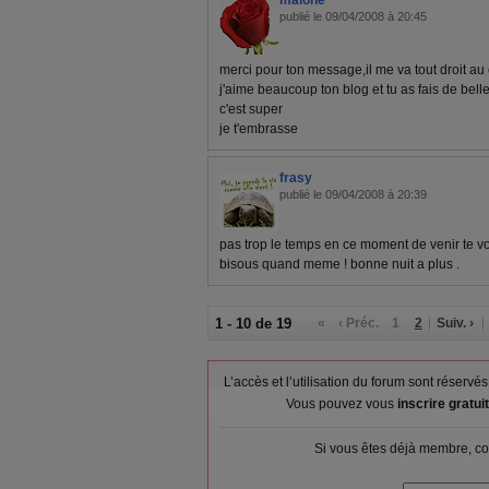
malone
publié le 09/04/2008 à 20:45
merci pour ton message,il me va tout droit au 
j'aime beaucoup ton blog et tu as fais de belle
c'est super
je t'embrasse
frasy
publié le 09/04/2008 à 20:39
pas trop le temps en ce moment de venir te voi
bisous quand meme ! bonne nuit a plus .
1 - 10 de 19
«
‹ Préc.
1
2
Suiv. ›
L’accès et l’utilisation du forum sont réser
Vous pouvez vous
inscrire gratu
Si vous êtes déjà membre, co