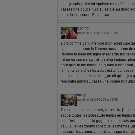
mots je suis vraiment épuisée ce soir! Je te fa
passes une douce nuit! Tu es p-e au dodo alors
bien de ta journée! Bisous xxx
paciflo
publié le 09/04/2008 à 22:34
alors comme ça tu me vole mon soleil ,moi qu
,lapluie me donne la flémme aussi aprem de r
j'écoute ta belle musique et regarde tes belle
retrouver comme ça , et ton blog toujours ple
pour quoi tu me manquer ,quand a nous voir ,i
je monte vers chez toi ,soit c'est toi qui desce
plaisir que je te recevrais ,,,,,on dit qu'il n'y
rencontre jamais ,,,passe une bonne nuit ,bis
laory
publié le 09/04/2008 à 21:58
Tu as de la chance ce soir, j'ai tout lu, j'ai tout
zappé toutes les zotres...de temps en temps fa
soir c'est toi qui est la gagnante...et tu sais p
de DB....et les zhoms sont tous les mêmes...q
d'accord, les zhoms veulent échanger leur vie