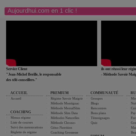
Aujourdhui.com en 1 clic !
Service Client
ils ont réussi leur rég
"Jean-Michel Berille, le responsable
- Méthode Savoir Maig
des télé-conseillers."
ACCUEIL
PREMIUM
COMMUNAUTÉ
RU
Accueil
Régime Savoir Maigrir
Groupes
Min
Méthode Montignac
Blogs
Nut
Méthode MentalSlim
Rencontres
Cui
COACHING
Méthode Slim Data
Bons plans
Psy
Menus régime
Méthodes Naturelles
Témoignages
For
Liste de courses
Méthode Chrono-
Quiz
Gro
Suivi des mensurations
Géno-Nutrition
Ma
Réglette de régime
Coaching Grossesse
Bea