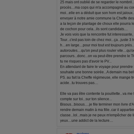
25 mais ont oublié de se regarder le nombril...
procès....ma cops qui m'a accompagné au con
moi...elle en a déduit que son hom est jaloux..
envoyer à notre amie commune la Cheffe des
a la leçon de plantage de choux elle pourra l
de cochon pour cela...ils sont candidats....
Je vois vois que la rencontre fut interessante,
Tour...c'est pas loin de chez moi...ça...juste 3 
h....en large....pour moi tout est toujours prè
autoroutes....qu'on peut plus rouler vite....q
parcours...donc...on va peut-être prendre le TG
tu ne risques pas d'avoir le PV...
En attendant de faire le voyage pour prendre l
souhaite une bonne soirée...A demain ma bell
PS. au fait la Cheffe régimeuse, elle mange t
acide...tu trouves pas....
Elle va pas être contente la pouillette...va me 
compte sur toi...sur ton silence...
Bisous...bisous.....je file terminer mon livre d
rendre demain matin à ma fille..car il apparti
classe...lol...mais je ne peux m'empêcher de 
yeux....une addict de la lecture....