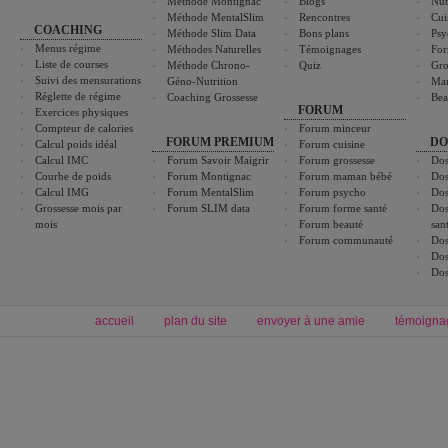
Méthode Montignac
Blogs
Nut
Méthode MentalSlim
Rencontres
Cui
COACHING
Méthode Slim Data
Bons plans
Psy
Menus régime
Méthodes Naturelles
Témoignages
For
Liste de courses
Méthode Chrono-
Quiz
Gro
Suivi des mensurations
Géno-Nutrition
Ma
Réglette de régime
Coaching Grossesse
Bea
FORUM
Exercices physiques
Compteur de calories
Forum minceur
FORUM PREMIUM
DO
Calcul poids idéal
Forum cuisine
Calcul IMC
Forum Savoir Maigrir
Forum grossesse
Dos
Courbe de poids
Forum Montignac
Forum maman bébé
Dos
Calcul IMG
Forum MentalSlim
Forum psycho
Dos
Grossesse mois par
Forum SLIM data
Forum forme santé
Dos
mois
Forum beauté
san
Forum communauté
Dos
Dos
Dos
accueil
plan du site
envoyer à une amie
témoigna
Forum minceur
Forum cuisine
Commencer un régime
boissons, vins et cocktails
Alimentation équilibrée et nutrition
astuces et bons plans