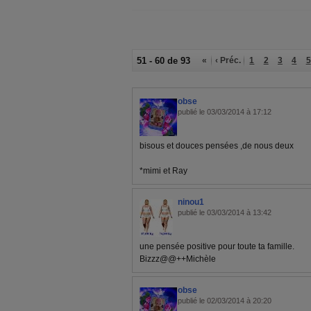
51 - 60 de 93
«
‹ Préc.
1
2
3
4
5
obse
publié le 03/03/2014 à 17:12
bisous et douces pensées ,de nous deux
*mimi et Ray
ninou1
publié le 03/03/2014 à 13:42
une pensée positive pour toute ta famille.
Bizzz@@++Michèle
obse
publié le 02/03/2014 à 20:20