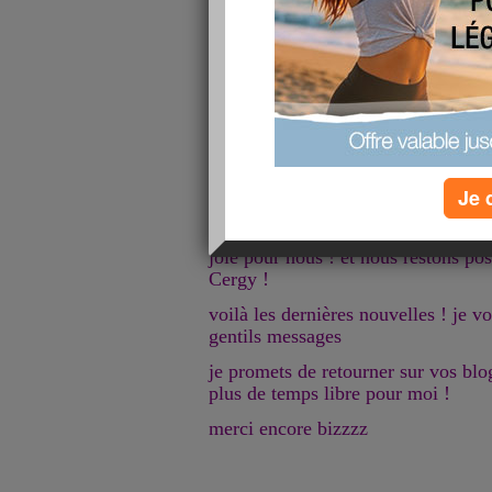
et dur avec aller retour région par
l'appartement de ma fille, passer du
marne pour embrasser le petit et re
entre demain soir et dimanche soir 
et lundi matin on va vider le camio
a trouvé près de chez nous
très gros travail mais c'est une fin 
Je 
vie" !
pendant ce temps la maison commenc
joie pour nous ! et nous restons pos
Cergy !
voilà les dernières nouvelles ! je 
gentils messages
je promets de retourner sur vos blo
plus de temps libre pour moi !
merci encore bizzzz