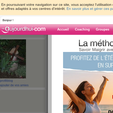
En poursuivant votre navigation sur ce site, vous acceptez l'utilisati
et offres adaptés à vos centres d'intérêt.
En savoir plus et gérer ces 
Bonjour !
Accueil
Coaching
Groupes
Accueil
>
espaces
>
guel23
> Un petit co
Blog de guel23
aide blog
Un petit coucou e
publié le 23/01/2014 à 21:31
profil
blog
ajouter de vos amies
Bonsoir mes amies
Juste un petit moment de relax qui
voir
et oui nous continuons à "courir" e