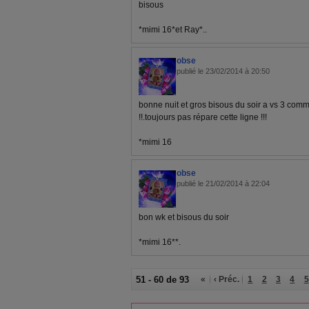
bisous
*mimi 16*et Ray*..
obse
publié le 23/02/2014 à 20:50
bonne nuit et gros bisous du soir a vs 3 comme
!!.toujours pas répare cette ligne !!!
*mimi 16
obse
publié le 21/02/2014 à 22:04
bon wk et bisous du soir
*mimi 16**.
51 - 60 de 93
«
‹ Préc.
1
2
3
4
5