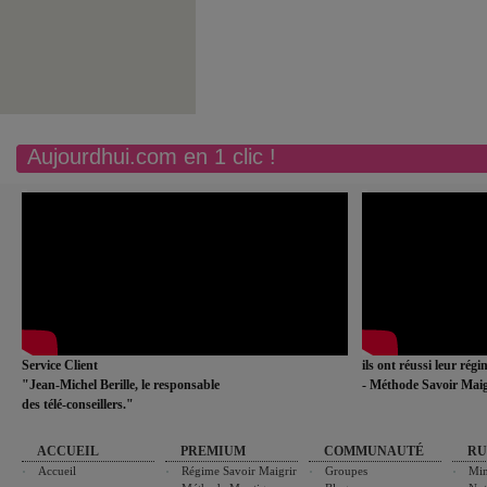
Aujourdhui.com en 1 clic !
Service Client
ils ont réussi leur rég
"Jean-Michel Berille, le responsable
- Méthode Savoir Maig
des télé-conseillers."
ACCUEIL
PREMIUM
COMMUNAUTÉ
RU
Accueil
Régime Savoir Maigrir
Groupes
Min