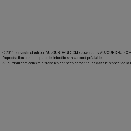
Minceur
Recette cuisine
exercices physiques
recette facile
produits minceur
Recette poulet
Tags
:
ventre plat
|
maigrir des fesses
|
abdominaux
|
régime américain
|
régime mayo
|
Découvrez aussi
:
exercices abdominaux
|
recette wok
|
ANXA Partenaires
:
Recette
de cuisine |
Recette cuisine
|
© 2011 copyright et éditeur AUJOURDHUI.COM / powered by AUJOURDHUI.CO
Reproduction totale ou partielle interdite sans accord préalable.
Aujourdhui.com collecte et traite les données personnelles dans le respect de la 