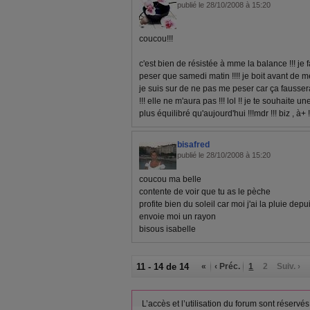
publié le 28/10/2008 à 15:20
coucou!!!
c'est bien de résistée à mme la balance !!! je
peser que samedi matin !!!! je boit avant de m
je suis sur de ne pas me peser car ça fausserais
!!! elle ne m'aura pas !!! lol !! je te souhait
plus équilibré qu'aujourd'hui !!!mdr !!! biz , à+ !
bisafred
publié le 28/10/2008 à 15:20
coucou ma belle
contente de voir que tu as le pèche
profite bien du soleil car moi j'ai la pluie dep
envoie moi un rayon
bisous isabelle
11 - 14 de 14
«
‹ Préc.
1
2
Suiv. ›
L’accès et l’utilisation du forum sont réser