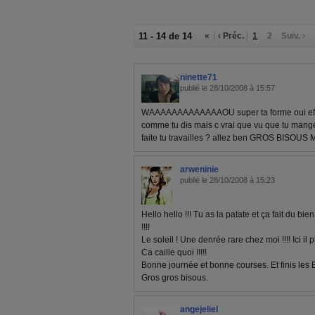
11 - 14 de 14
«
‹ Préc.
1
2
Suiv. ›
ninette71
publié le 28/10/2008 à 15:57
WAAAAAAAAAAAAAOU super ta forme oui effe
comme tu dis mais c vrai que vu que tu mang
faite tu travailles ? allez ben GROS BISOUS
arweninie
publié le 28/10/2008 à 15:23
Hello hello !!! Tu as la patate et ça fait du bi
!!!!
Le soleil ! Une denrée rare chez moi !!!! Ici il 
Ca caille quoi !!!!!
Bonne journée et bonne courses. Et finis les 
Gros gros bisous.
angejeliel