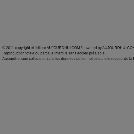
exercices physiques
recette facile
produits minceur
Recette poulet
Tags
:
ventre plat
|
maigrir des fesses
|
abdominaux
|
régime américain
|
régime mayo
|
Découvrez aussi
:
exercices abdominaux
|
recette wok
|
ANXA Partenaires
:
Recette
de cuisine |
Recette cuisine
|
© 2011 copyright et éditeur AUJOURDHUI.COM / powered by AUJOURDHUI.CO
Reproduction totale ou partielle interdite sans accord préalable.
Aujourdhui.com collecte et traite les données personnelles dans le respect de la 