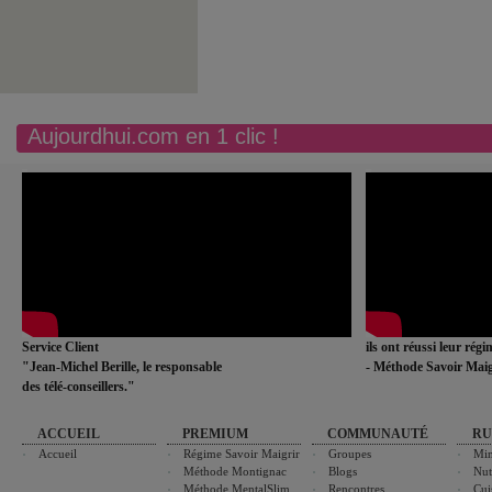
Aujourdhui.com en 1 clic !
Service Client
ils ont réussi leur rég
"Jean-Michel Berille, le responsable
- Méthode Savoir Maig
des télé-conseillers."
ACCUEIL
PREMIUM
COMMUNAUTÉ
RU
Accueil
Régime Savoir Maigrir
Groupes
Min
Méthode Montignac
Blogs
Nut
Méthode MentalSlim
Rencontres
Cui