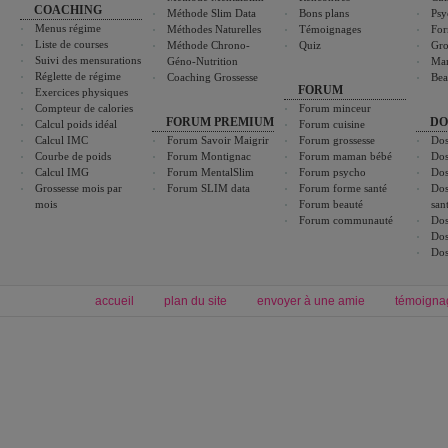
COACHING
Méthode Slim Data
Bons plans
Psy
Menus régime
Méthodes Naturelles
Témoignages
For
Liste de courses
Méthode Chrono-
Quiz
Gro
Suivi des mensurations
Géno-Nutrition
Ma
Réglette de régime
Coaching Grossesse
Bea
FORUM
Exercices physiques
Compteur de calories
Forum minceur
FORUM PREMIUM
DO
Calcul poids idéal
Forum cuisine
Calcul IMC
Forum Savoir Maigrir
Forum grossesse
Dos
Courbe de poids
Forum Montignac
Forum maman bébé
Dos
Calcul IMG
Forum MentalSlim
Forum psycho
Dos
Grossesse mois par
Forum SLIM data
Forum forme santé
Dos
mois
Forum beauté
san
Forum communauté
Dos
Dos
Dos
accueil
plan du site
envoyer à une amie
témoigna
Forum minceur
Forum cuisine
Commencer un régime
boissons, vins et cocktails
Alimentation équilibrée et nutrition
astuces et bons plans
Minceur
Recette cuisine