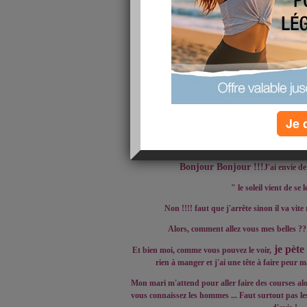
Je 
Bon
jour Bonjour !!!
J'ai envie de
" le soleil vient de se le
Non !!!! faut que j'arrête sinon il va vite 
Alors, comment allez vous mes belles ?? 
je pète
Et bien moi, comme vous pouvez le voir,
rien à manger et j'ai une tête à faire peur mai
Mon mari m'attend pour aller faire des courses alors
vous connaissez les hommes ... Faut surtout pas les