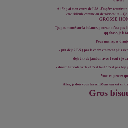
d'avis !
A 18h j'ai mon cours de LIA. J'espère retenir un
être ridicule comme au dernier cours .. Qd 
GROSSE HON
Tjs pas monté sur la balance, pourtant c'est pas l
qq chose, je le fa
Pour mes repas d'auj
- ptit dèj: 2 BN ( pas le choix vraiment plus rie
-dèj: 2 tr de jambon avec 1 oeuf ( je v
- diner: haricots verts et c'est tout ! c'est pas bcp
Vous en pensez qu
Allez, je dois vous laisser, Monsieur est en t
Gros biso