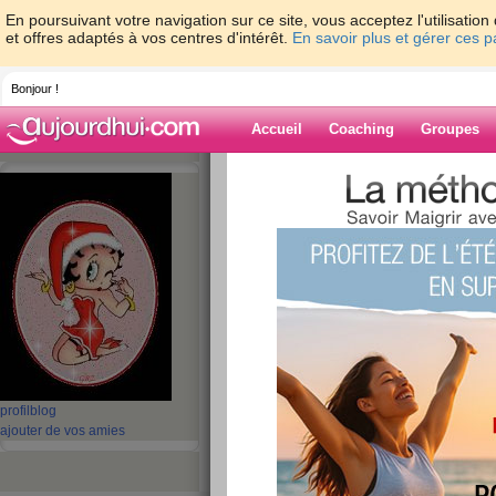
En poursuivant votre navigation sur ce site, vous acceptez l'utilisati
et offres adaptés à vos centres d'intérêt.
En savoir plus et gérer ces 
Bonjour !
Accueil
Coaching
Groupes
Accueil
>
espaces
>
grib
> A fond la forme
Blog de grib
aide blog
A fond la forme !!!
publié le 28/10/2008 à 15:14
profil
blog
ajouter de vos amies