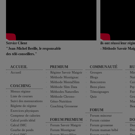
Service Client
ils ont réussi leur rég
"Jean-Michel Berille, le responsable
- Méthode Savoir Maig
des télé-conseillers."
ACCUEIL
PREMIUM
COMMUNAUTÉ
RU
Accueil
Régime Savoir Maigrir
Groupes
Min
Méthode Montignac
Blogs
Nut
Méthode MentalSlim
Rencontres
Cui
COACHING
Méthode Slim Data
Bons plans
Psy
Menus régime
Méthodes Naturelles
Témoignages
For
Liste de courses
Méthode Chrono-
Quiz
Gro
Suivi des mensurations
Géno-Nutrition
Ma
Réglette de régime
Coaching Grossesse
Bea
FORUM
Exercices physiques
Compteur de calories
Forum minceur
FORUM PREMIUM
DO
Calcul poids idéal
Forum cuisine
Calcul IMC
Forum Savoir Maigrir
Forum grossesse
Dos
Courbe de poids
Forum Montignac
Forum maman bébé
Dos
Calcul IMG
Forum MentalSlim
Forum psycho
Dos