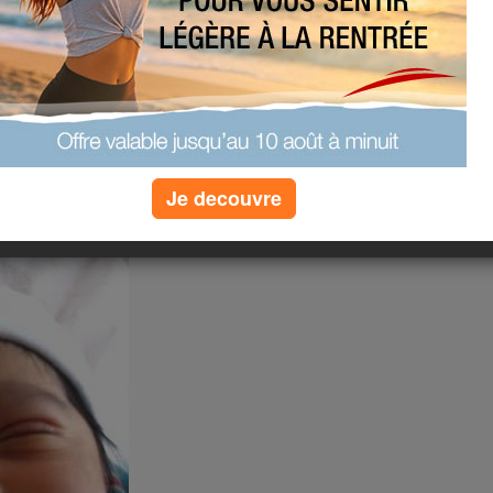
 suis là si vous voulez du soutien
(5) commentaires
Je decouvre