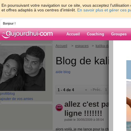
En poursuivant votre navigation sur ce site, vous acceptez l'utilisati
et offres adaptés à vos centres d'intérêt.
En savoir plus et gérer ces 
Bonjour !
Accueil
Coaching
Groupes
Accueil
>
espaces
>
kalika-dalini
Blog de kalika-d
aide blog
1 - 4 de 4
«
‹ Préc.
1
Suiv. ›
»
profil
blog
ajouter de vos amies
allez c'est parti po
ligne !!!!!!!
publié le 30/06/2009 à 08:04
alors voilà, je me lance pour la chasse aux kilos