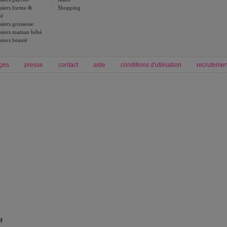
siers forme &
Shopping
té
siers grossesse
siers maman bébé
siers beauté
ges
presse
contact
aide
conditions d'utilisation
recrutemen
Forum grossesse et bébé
Forum psychologie
envie de bébé et de devenir maman
développement personnel et spiritua
accouchement et naissance de bébé
couple et sexualité
Grossesse et femme enceinte
Psychologie
symptome grossesse
intelligence et test de qi
calendrier de grossesse
test qi
régime protéiné
|
maigrir du ventre
|
M