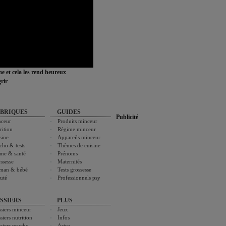
ime et cela les rend heureux
rir
BRIQUES
GUIDES
Publicité
ceur
Produits minceur
rition
Régime minceur
sine
Appareils minceur
cho & tests
Thèmes de cuisine
me & santé
Prénoms
ssesse
Maternités
man & bébé
Tests grossesse
uté
Professionnels psy
SSIERS
PLUS
siers minceur
Jeux
siers nutrition
Infos
siers psycho
Astro