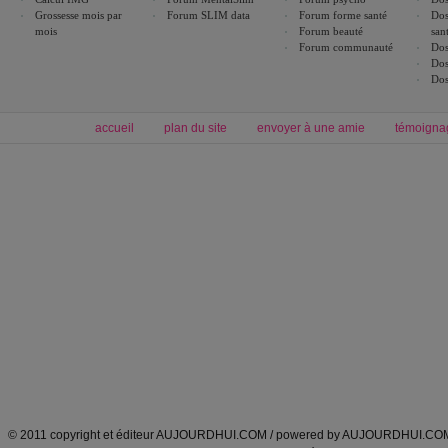
Grossesse mois par
Forum SLIM data
Forum forme santé
Dos
mois
Forum beauté
san
Forum communauté
Dos
Dos
Dos
accueil
plan du site
envoyer à une amie
témoigna
Forum minceur
Forum cuisine
Commencer un régime
boissons, vins et cocktails
Alimentation équilibrée et nutrition
astuces et bons plans
Minceur
Recette cuisine
exercices physiques
recette facile
produits minceur
Recette poulet
Tags
:
ventre plat
|
maigrir des fesses
|
abdominaux
|
régime américain
|
régime mayo
|
Découvrez aussi
:
exercices abdominaux
|
recette wok
|
ANXA Partenaires
:
Recette
de cuisine |
Recette cuisine
|
© 2011 copyright et éditeur AUJOURDHUI.COM / powered by AUJOURDHUI.CO