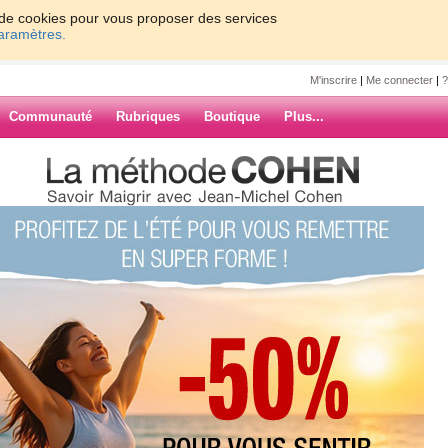
on de cookies pour vous proposer des services
paramètres.
M'inscrire
|
Me connecter
|
?
Communauté
Rubriques
Boutique
Plus...
alini
ur retrouver la
ARCHIVES
 !