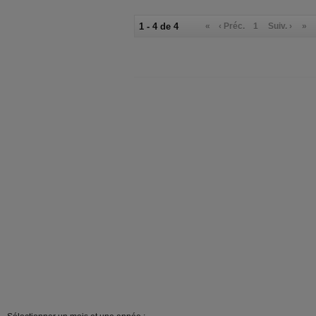
1 - 4 de 4
«
‹ Préc.
1
Suiv. ›
»