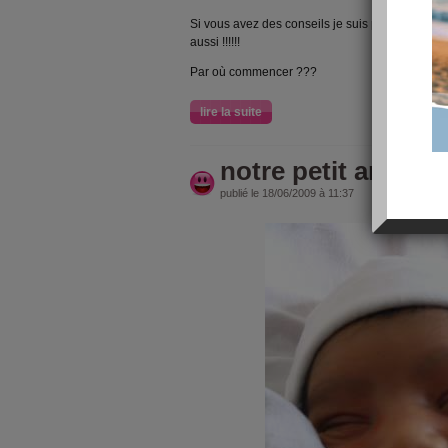
Si vous avez des conseils je suis preneuse et je
aussi !!!!!!
Par où commencer ???
lire la suite
notre petit ange
publié le 18/06/2009 à 11:37